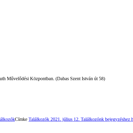
ssuth Művelődési Központban. (Dabas Szent István út 58)
lálkozók
Címke
Találkozók
2021. július 12. Találkozónk
bejegyzéshez h