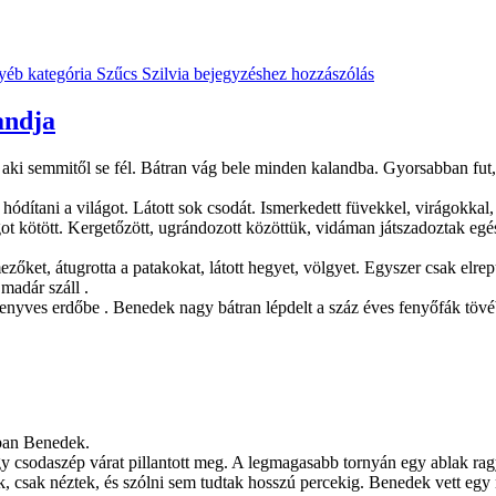
yéb kategória
Szűcs Szilvia
bejegyzéshez hozzászólás
andja
aki semmitől se fél. Bátran vág bele minden kalandba. Gyorsabban fut,
hódítani a világot. Látott sok csodát. Ismerkedett füvekkel, virágokkal
ágot kötött. Kergetőzött, ugrándozott közöttük, vidáman játszadoztak eg
a mezőket, átugrotta a patakokat, látott hegyet, völgyet. Egyszer csak elre
madár száll .
 fenyves erdőbe . Benedek nagy bátran lépdelt a száz éves fenyőfák töv
ában Benedek.
gy csodaszép várat pillantott meg. A legmagasabb tornyán egy ablak ra
 csak néztek, és szólni sem tudtak hosszú percekig. Benedek vett egy na