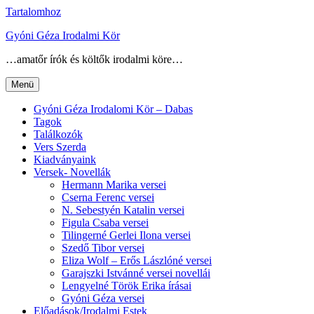
Tartalomhoz
Gyóni Géza Irodalmi Kör
…amatőr írók és költők irodalmi köre…
Menü
Gyóni Géza Irodalomi Kör – Dabas
Tagok
Találkozók
Vers Szerda
Kiadványaink
Versek- Novellák
Hermann Marika versei
Cserna Ferenc versei
N. Sebestyén Katalin versei
Figula Csaba versei
Tilingerné Gerlei Ilona versei
Szedő Tibor versei
Eliza Wolf – Erős Lászlóné versei
Garajszki Istvánné versei novellái
Lengyelné Török Erika írásai
Gyóni Géza versei
Előadások/Irodalmi Estek