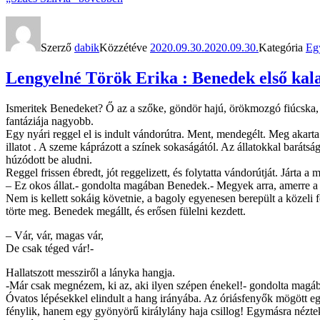
Szerző
dabik
Közzétéve
2020.09.30.
2020.09.30.
Kategória
Eg
Lengyelné Török Erika : Benedek első kal
Ismeritek Benedeket? Ő az a szőke, göndör hajú, örökmozgó fiúcska, 
fantáziája nagyobb.
Egy nyári reggel el is indult vándorútra. Ment, mendegélt. Meg akarta 
illatot . A szeme káprázott a színek sokaságától. Az állatokkal baráts
húzódott be aludni.
Reggel frissen ébredt, jót reggelizett, és folytatta vándorútját. Járta 
– Ez okos állat.- gondolta magában Benedek.- Megyek arra, amerre a 
Nem is kellett sokáig követnie, a bagoly egyenesen berepült a közeli
törte meg. Benedek megállt, és erősen fülelni kezdett.
– Vár, vár, magas vár,
De csak téged vár!-
Hallatszott messziről a lányka hangja.
-Már csak megnézem, ki az, aki ilyen szépen énekel!- gondolta mag
Óvatos lépésekkel elindult a hang irányába. Az óriásfenyők mögött e
fénylik, hanem egy gyönyörű királylány haja csillog! Egymásra néztek,