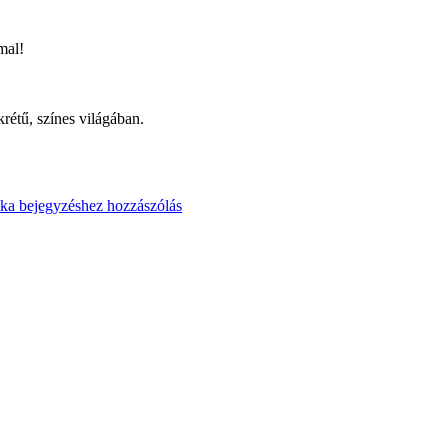
mal!
étű, színes világában.
ika
bejegyzéshez hozzászólás