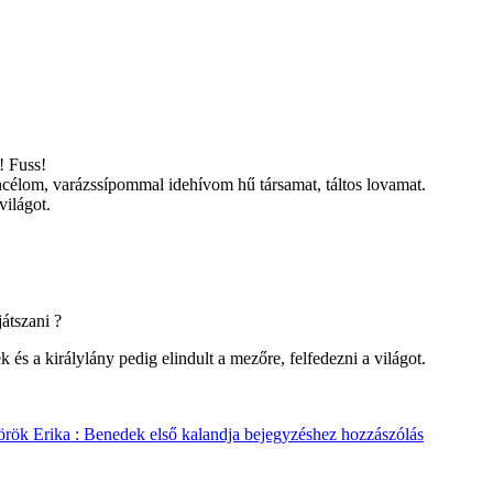
! Fuss!
élom, varázssípommal idehívom hű társamat, táltos lovamat.
ilágot.
átszani ?
s a királylány pedig elindult a mezőre, felfedezni a világot.
rök Erika : Benedek első kalandja
bejegyzéshez hozzászólás