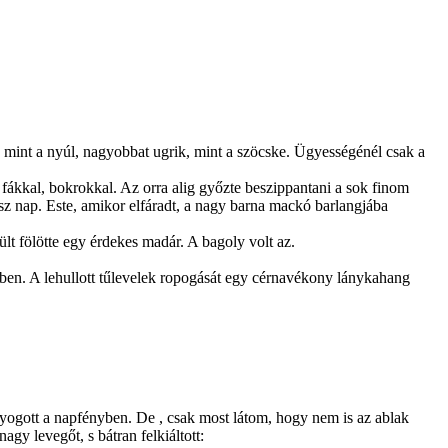
 mint a nyúl, nagyobbat ugrik, mint a szöcske. Ügyességénél csak a
, fákkal, bokrokkal. Az orra alig győzte beszippantani a sok finom
ész nap. Este, amikor elfáradt, a nagy barna mackó barlangjába
pült fölötte egy érdekes madár. A bagoly volt az.
ében. A lehullott tűlevelek ropogását egy cérnavékony lánykahang
gyogott a napfényben. De , csak most látom, hogy nem is az ablak
gy levegőt, s bátran felkiáltott: