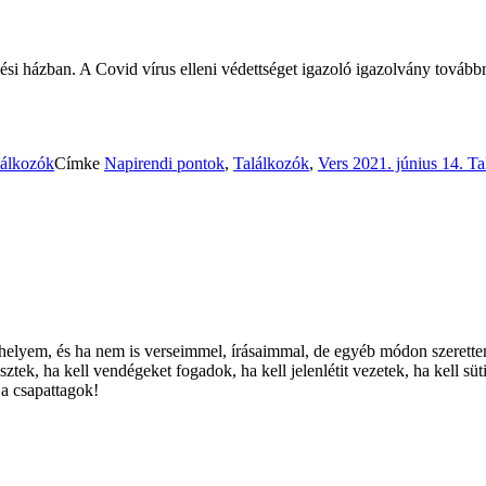
i házban. A Covid vírus elleni védettséget igazoló igazolvány továbbra 
lálkozók
Címke
Napirendi pontok
,
Találkozók
,
Vers
2021. június 14. T
 a helyem, és ha nem is verseimmel, írásaimmal, de egyéb módon szeret
sztek, ha kell vendégeket fogadok, ha kell jelenlétit vezetek, ha kell sü
a csapattagok!