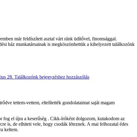
mben már feldíszített asztal várt ránk üdítővel, finomsággal.
dési ház munkatársainak is megköszönhettük a kihelyezett találkozónk
ius 28. Találkozónk
bejegyzéshez hozzászólás
̈trődve tettem-vettem, eltelítették gondolataimat saját magam
g el újra a keserűség . Cikk-íróként dolgozom, kutakodom az
re is, de elhiteti vele, hogy csodák léteznek. A mai felhozatal édes
ra keltem.