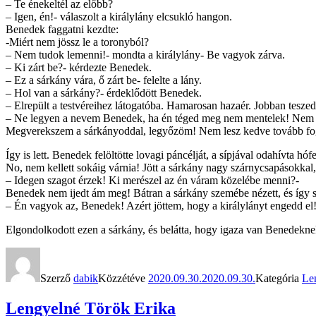
– Te énekeltél az előbb?
– Igen, én!- válaszolt a királylány elcsukló hangon.
Benedek faggatni kezdte:
-Miért nem jössz le a toronyból?
– Nem tudok lemenni!- mondta a királylány- Be vagyok zárva.
– Ki zárt be?- kérdezte Benedek.
– Ez a sárkány vára, ő zárt be- felelte a lány.
– Hol van a sárkány?- érdeklődött Benedek.
– Elrepült a testvéreihez látogatóba. Hamarosan hazaér. Jobban teszed 
– Ne legyen a nevem Benedek, ha én téged meg nem mentelek! Nem fu
Megverekszem a sárkányoddal, legyőzöm! Nem lesz kedve tovább fogsá
Így is lett. Benedek felöltötte lovagi páncélját, a sípjával odahívta hófe
No, nem kellett sokáig várnia! Jött a sárkány nagy szárnycsapásokkal,
– Idegen szagot érzek! Ki merészel az én váram közelébe menni?-
Benedek nem ijedt ám meg! Bátran a sárkány szemébe nézett, és így s
– Én vagyok az, Benedek! Azért jöttem, hogy a királylányt engedd el! 
Elgondolkodott ezen a sárkány, és belátta, hogy igaza van Benedeknek.
Szerző
dabik
Közzétéve
2020.09.30.
2020.09.30.
Kategória
Len
Lengyelné Török Erika