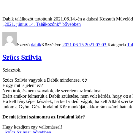
Dabik találkozót tartottunk 2021.06.14.-én a dabasi Kossuth Művelődés
„2021. június 14. Találkozónk”
bővebben
Szerző
dabik
Közzétéve
2021.06.15.
2021.07.03.
Kategória
Ta
Szűcs Szilvia
Sziasztok,
Szűcs Szilvia vagyok a Dabik mindenese. 🙂
Hogy mit is jelent ez?
Nem írok, és nem szavalok, de szeretem az irodalmat.
Ezért amikor felmerült a Dabik születése, nem volt kérdés, hogy ott
Ha kell fényképet készítek, ha kell videót vágok, ha kell Alktót szerke
tudom a Gyóni Géza irodalmi Kör munkáját, akkor rám számíthatnak 
De mit jelent számomra az Irodalmi kör?
Hagy kezdjem egy vallomással!
„Szűcs Szilvia”
bővebben