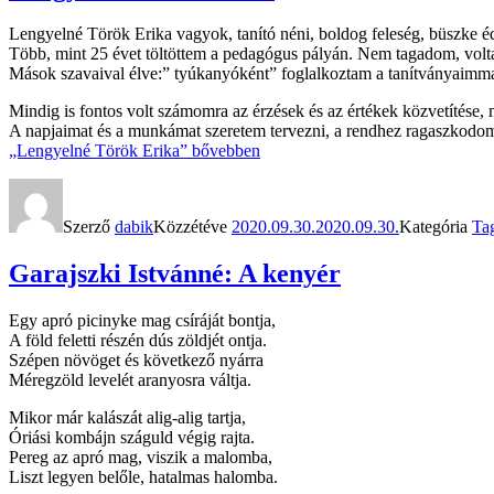
Lengyelné Török Erika vagyok, tanító néni, boldog feleség, büszke
Több, mint 25 évet töltöttem a pedagógus pályán. Nem tagadom, volt
Mások szavaival élve:” tyúkanyóként” foglalkoztam a tanítványaimma
Mindig is fontos volt számomra az érzések és az értékek közvetítése, m
A napjaimat és a munkámat szeretem tervezni, a rendhez ragaszkodom
„Lengyelné Török Erika”
bővebben
Szerző
dabik
Közzétéve
2020.09.30.
2020.09.30.
Kategória
Ta
Garajszki Istvánné: A kenyér
Egy apró picinyke mag csíráját bontja,
A föld feletti részén dús zöldjét ontja.
Szépen növöget és következő nyárra
Méregzöld levelét aranyosra váltja.
Mikor már kalászát alig-alig tartja,
Óriási kombájn száguld végig rajta.
Pereg az apró mag, viszik a malomba,
Liszt legyen belőle, hatalmas halomba.