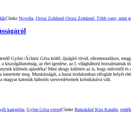
lák
Címke
Novella
,
Orosz Zoltánné
Orosz Zoltánné: Több vagy, mint g
sságáról
ztendő Gyóni /Áchim/ Géza költő, újságíró rövid, ellentmondásos, megpró
a kiszolgáltatottság, az élet igenlése, az I. világháború borzalmainak tú
nnynek különös ajándéka! Mint ahogy különös az is, hogy műveiről és az
a ismertette meg. Munkásságát, a hazai irodalomban elfoglalt helyét elt
aki a magyar katonák háborús szenvedéseinek krónikásává vált.
yéb kategória
,
Gyóni Géza versei
Címke
Batuskáné Kiss Katalin
,
emlék