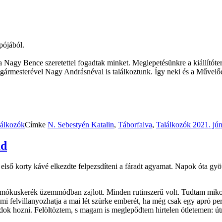
pójából.
Nagy Bence szeretettel fogadtak minket. Meglepetésünkre a kiállítótere
gármesterével Nagy Andrásnéval is találkoztunk. Így neki és a Művelő
lálkozók
Címke
N. Sebestyén Katalin
,
Táborfalva
,
Találkozók
2021. jún
́d
első korty kávé elkezdte felpezsdíteni a fáradt agyamat. Napok óta gyo
uskerék üzemmódban zajlott. Minden rutinszerű volt. Tudtam mikor fo
 felvillanyozhatja a mai lét szürke emberét, ha még csak egy apró perc
dok hozni. Felöltöztem, s magam is meglepődtem hirtelen ötletemen: út