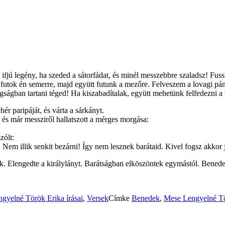
ifjú legény, ha szeded a sátorfádat, és minél messzebbre szaladsz! Fuss
tok én semerre, majd együtt futunk a mezőre. Felveszem a lovagi pánc
gban tartani téged! Ha kiszabadítalak, együtt mehetünk felfedezni a v
hér paripáját, és várta a sárkányt.
 és már messziről hallatszott a mérges morgása:
zólt:
Nem illik senkit bezárni! Így nem lesznek barátaid. Kivel fogsz akkor j
 Elengedte a királylányt. Barátságban elköszöntek egymástól. Benedek é
gyelné Török Erika írásai
,
Versek
Címke
Benedek
,
Mese
Lengyelné Tö