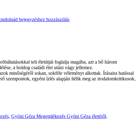
ondolnád
bejegyzéshez hozzászólás
báltatásokkal teli életútját foglalja magába, azt a bő három
lélése, a boldog családi élet utáni vágy jellemez.
ok minőségéről sokan, sokféle véleményt alkottak. Írásaira hatással
érő szempontok, egyéni ízlés alapján ítélik meg az irodalomkritikusok,
ezés
,
Gyóni Géza
Megemlékezés Gyóni Géza életéről,