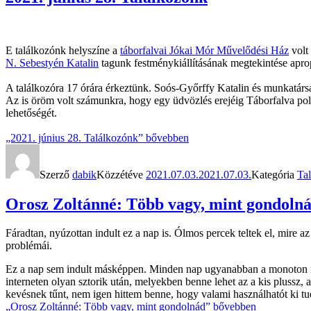
E találkozónk helyszíne a
táborfalvai Jókai Mór Művelődési Ház
volt
N. Sebestyén Katalin
tagunk festménykiállításának megtekintése apro
A találkozóra 17 órára érkeztünk. Soós-Győrffy Katalin és munkatársa 
Az is öröm volt számunkra, hogy egy üdvözlés erejéig Táborfalva pol
lehetőségét.
„2021. június 28. Találkozónk”
bővebben
Szerző
dabik
Közzétéve
2021.07.03.
2021.07.03.
Kategória
Ta
Orosz Zoltánné: Több vagy, mint gondolna
Fáradtan, nyúzottan indult ez a nap is. Ólmos percek teltek el, mire az 
problémái.
Ez a nap sem indult másképpen. Minden nap ugyanabban a monoton mók
interneten olyan sztorik után, melyekben benne lehet az a kis plussz, ami
kevésnek tűnt, nem igen hittem benne, hogy valami használhatót ki tu
„Orosz Zoltánné: Több vagy, mint gondolnád”
bővebben