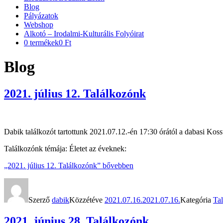
Blog
Pályázatok
Webshop
Alkotó – Irodalmi-Kulturális Folyóirat
0 termékek
0 Ft
Blog
2021. július 12. Találkozónk
Dabik találkozót tartottunk 2021.07.12.-én 17:30 órától a dabasi Ko
Találkozónk témája: Életet az éveknek:
„2021. július 12. Találkozónk”
bővebben
Szerző
dabik
Közzétéve
2021.07.16.
2021.07.16.
Kategória
Ta
2021. június 28. Találkozónk