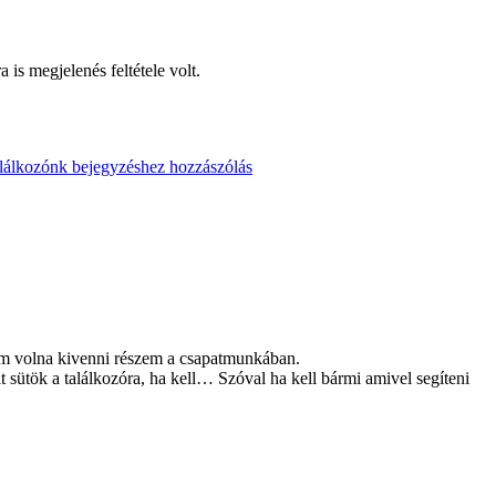
is megjelenés feltétele volt.
alálkozónk
bejegyzéshez hozzászólás
tem volna kivenni részem a csapatmunkában.
tit sütök a találkozóra, ha kell… Szóval ha kell bármi amivel segíteni