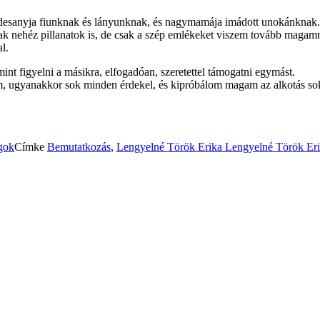
 édesanyja fiunknak és lányunknak, és nagymamája imádott unokánknak.
ak nehéz pillanatok is, de csak a szép emlékeket viszem tovább magam
l.
int figyelni a másikra, elfogadóan, szeretettel támogatni egymást.
, ugyanakkor sok minden érdekel, és kipróbálom magam az alkotás sokr
gok
Címke
Bemutatkozás
,
Lengyelné Török Erika
Lengyelné Török Er