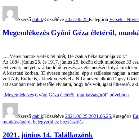
Szerző
dabik
Közzétéve
2021.06.25.
Kategória
Versek - Novel
Megemlékezés Gyóni Géza életéről, munká
„…Véres harcok verték fel hírét, De csak a béke katonája volt.”
Az 1884. június 25. és 1917. június 25. között eltelt mindössze 33 es
évtizedet, melyet az állandó útkeresés, az elismerésért folyó küzdelem, 
A krisztusi korban, 33 évesen meghalni, épp a születése napján: a me
volt Ady Endre is, akinek verseivel a Nil álnéven alkotó Dapsy Gizell
azt azonban nem lehet tőle elvitatni, hogy hős volt, igazi útkereső, 
„Megemlékezés Gyóni Géza életéről, munkásságáról”
bővebben
Szerző
dabik
Közzétéve
2021.06.25.
2021.06.25.
Kategória
Eg
munkásságáról
bejegyzéshez hozzászólás
2021. június 14. Találkozónk