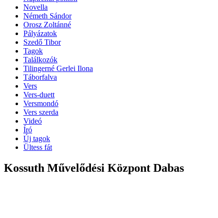
Novella
Németh Sándor
Orosz Zoltánné
Pályázatok
Szedő Tibor
Tagok
Találkozók
Tilingerné Gerlei Ilona
Táborfalva
Vers
Vers-duett
Versmondó
Vers szerda
Videó
Író
Új tagok
Ültess fát
Kossuth Művelődési Központ Dabas