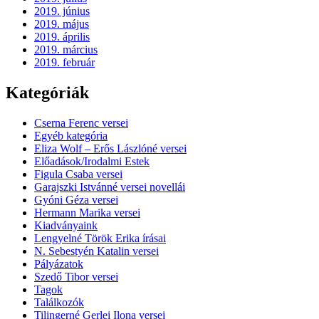
2019. június
2019. május
2019. április
2019. március
2019. február
Kategóriák
Cserna Ferenc versei
Egyéb kategória
Eliza Wolf – Erős Lászlóné versei
Előadások/Irodalmi Estek
Figula Csaba versei
Garajszki Istvánné versei novellái
Gyóni Géza versei
Hermann Marika versei
Kiadványaink
Lengyelné Török Erika írásai
N. Sebestyén Katalin versei
Pályázatok
Szedő Tibor versei
Tagok
Találkozók
Tilingerné Gerlei Ilona versei