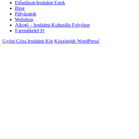
Előadások/Irodalmi Estek
Blog
Pályázatok
Webshop
Alkotó – Irodalmi-Kulturális Folyóirat
0 termékek
0 Ft
Gyóni Géza Irodalmi Kör
Köszönjük WordPress!