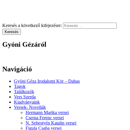
Keresés a következő kifejezésre:
Keresés
Gyóni Gézáról
Navigáció
Gyóni Géza Irodalomi Kör – Dabas
Tagok
Találkozók
Vers Szerda
Kiadványaink
Versek- Novellák
Hermann Marika versei
Cserna Ferenc versei
N. Sebestyén Katalin versei
Figula Csaba versei