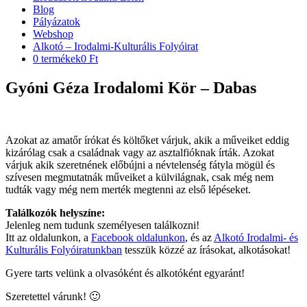
Blog
Pályázatok
Webshop
Alkotó – Irodalmi-Kulturális Folyóirat
0 termékek
0 Ft
Gyóni Géza Irodalomi Kör – Dabas
Azokat az amatőr írókat és költőket várjuk, akik a műveiket eddig
kizárólag csak a családnak vagy az asztalfióknak írták. Azokat
várjuk akik szeretnének előbújni a névtelenség fátyla mögül és
szívesen megmutatnák műveiket a külvilágnak, csak még nem
tudták vagy még nem merték megtenni az első lépéseket.
Találkozók helyszíne:
Jelenleg nem tudunk személyesen találkozni!
Itt az oldalunkon, a
Facebook oldalunkon
, és az
Alkotó Irodalmi- és
Kulturális Folyóiratunkban
tesszük közzé az írásokat, alkotásokat!
Gyere tarts velünk a olvasóként és alkotóként egyaránt!
Szeretettel várunk! 🙂