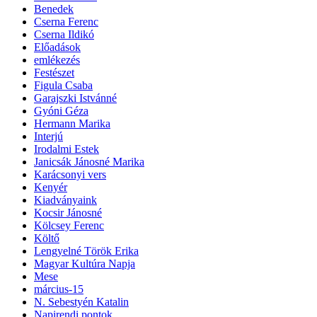
Benedek
Cserna Ferenc
Cserna Ildikó
Előadások
emlékezés
Festészet
Figula Csaba
Garajszki Istvánné
Gyóni Géza
Hermann Marika
Interjú
Irodalmi Estek
Janicsák Jánosné Marika
Karácsonyi vers
Kenyér
Kiadványaink
Kocsir Jánosné
Kölcsey Ferenc
Költő
Lengyelné Török Erika
Magyar Kultúra Napja
Mese
március-15
N. Sebestyén Katalin
Napirendi pontok