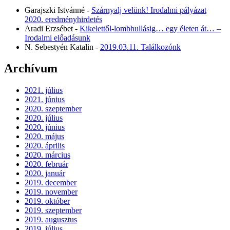
Garajszki Istvánné
-
Szárnyalj velünk! Irodalmi pályázat
2020. eredményhirdetés
Aradi Erzsébet
-
Kikelettől-lombhullásig… egy életen át… –
Irodalmi előadásunk
N. Sebestyén Katalin
-
2019.03.11. Találkozónk
Archívum
2021. július
2021. június
2020. szeptember
2020. július
2020. június
2020. május
2020. április
2020. március
2020. február
2020. január
2019. december
2019. november
2019. október
2019. szeptember
2019. augusztus
2019. július