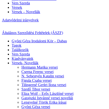
Vers Szerda
Versek
Versek – Novellák
Adatvédelmi irányelvek
Általános Szerződési Feltételek (ÁSZF)
Gyóni Géza Irodalomi Kör – Dabas
Tagok
Találkozók
Vers Szerda
Kiadványaink
Versek- Novellák
Hermann Marika versei
Cserna Ferenc versei
N. Sebestyén Katalin versei
Figula Csaba versei
Tilingerné Gerlei Ilona versei
Szedő Tibor versei
Eliza Wolf – Erős Lászlóné versei
Garajszki Istvánné versei novellái
Lengyelné Török Erika írásai
Gyóni Géza versei