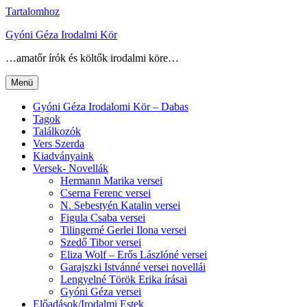
Tartalomhoz
Gyóni Géza Irodalmi Kör
…amatőr írók és költők irodalmi köre…
Menü
Gyóni Géza Irodalomi Kör – Dabas
Tagok
Találkozók
Vers Szerda
Kiadványaink
Versek- Novellák
Hermann Marika versei
Cserna Ferenc versei
N. Sebestyén Katalin versei
Figula Csaba versei
Tilingerné Gerlei Ilona versei
Szedő Tibor versei
Eliza Wolf – Erős Lászlóné versei
Garajszki Istvánné versei novellái
Lengyelné Török Erika írásai
Gyóni Géza versei
Előadások/Irodalmi Estek