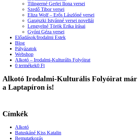
Tilingerné Gerlei Ilona versei
Szedő Tibor versei
Eliza Wolf – Erős Lászlóné versei
Garajszki Istvánné versei novellái
Lengyelné Török Erika írásai
Gyóni Géza versei
Előadások/Irodalmi Estek
Blog
Pályázatok
Webshop
Alkotó – Irodalmi-Kulturális Folyóirat
0 termékek
0 Ft
Alkotó Irodalmi-Kulturális Folyóirat már
a Laptapíron is!
Címkék
Alkotó
Batuskáné Kiss Katalin
Bemutatkozás