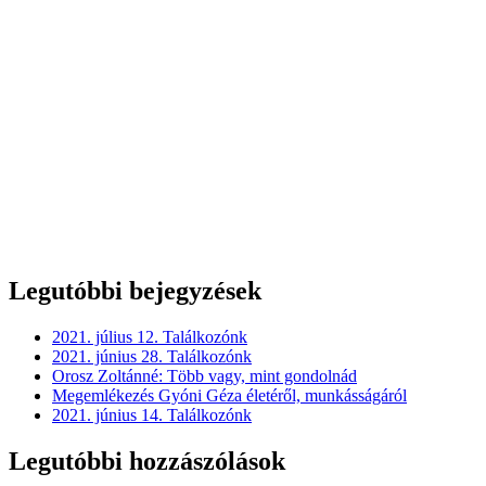
Legutóbbi bejegyzések
2021. július 12. Találkozónk
2021. június 28. Találkozónk
Orosz Zoltánné: Több vagy, mint gondolnád
Megemlékezés Gyóni Géza életéről, munkásságáról
2021. június 14. Találkozónk
Legutóbbi hozzászólások