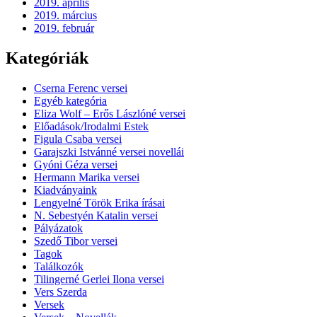
2019. április
2019. március
2019. február
Kategóriák
Cserna Ferenc versei
Egyéb kategória
Eliza Wolf – Erős Lászlóné versei
Előadások/Irodalmi Estek
Figula Csaba versei
Garajszki Istvánné versei novellái
Gyóni Géza versei
Hermann Marika versei
Kiadványaink
Lengyelné Török Erika írásai
N. Sebestyén Katalin versei
Pályázatok
Szedő Tibor versei
Tagok
Találkozók
Tilingerné Gerlei Ilona versei
Vers Szerda
Versek