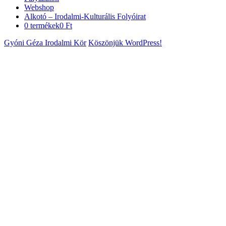
Webshop
Alkotó – Irodalmi-Kulturális Folyóirat
0 termékek
0 Ft
Gyóni Géza Irodalmi Kör
Köszönjük WordPress!