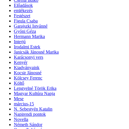
Cserna Ildikó
Előadások
emlékezés
Festészet
Figula Csaba
Garajszki Istvánné
Gyóni Géza
Hermann Marika
Interjú
Irodalmi Estek
Janicsák Jánosné Marika
Karácsonyi vers
Kenyér
Kiadványaink
Kocsir Jánosné
Kölcsey Ferenc
Költő
Lengyelné Török Erika
Magyar Kultúra Napja
Mese
március-15
N. Sebestyén Katalin
Napirendi pontok
Novella
Németh Sándor