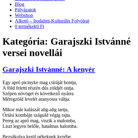
Blog
Pályázatok
Webshop
Alkotó – Irodalmi-Kulturális Folyóirat
0 termékek
0 Ft
Kategória:
Garajszki Istvánné
versei novellái
Garajszki Istvánné: A kenyér
Egy apró picinyke mag csíráját bontja,
A föld feletti részén dús zöldjét ontja.
Szépen növöget és következő nyárra
Méregzöld levelét aranyosra váltja.
Mikor már kalászát alig-alig tartja,
Óriási kombájn száguld végig rajta.
Pereg az apró mag, viszik a malomba,
Liszt legyen belőle, hatalmas halomba.
Bezsákolva kerül pékeknek kezébe,