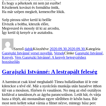
És hogy a pékeknek mi nem jut eszébe!
Készítenek kovászt és formákba öntik,
Ha már szépen megkelt, kemencébe lökik.
Szép pirosra sülve kerül ki belőle
Elviszik a boltba, kiteszik előre,
Megveszed és mosoly ül ki az arcodra,
Így kerül új kenyér a te asztalodra.
Szerző
dabik
Közzétéve
2020.09.30.
2020.09.30.
Kategória
Garajszki Istvánné versei novellái
,
Versek
Címke
Garajszki Istvánné
,
Kenyér
,
Vers
Garajszki Istvánné: A kenyér
bejegyzéshez
hozzászólás
Garajszki Istvánné: A lestrapált feleség
A harmincat csak kissé meghaladó Tímea hullafáradtan ül le este
kilenckor a tévé elé. Már a nyolcórás munkája után hazaérve itthon
túl van a mosáson, főzésen és vasaláson. No meg az első osztályos
kisfiával a tanuláson,és az ágyba parancsoláson. Leült hát, és várja
haza a férjét, aki mostanában egyre sűrűbben ér későn haza. Bár
most nem kellett sokat várnia a filmet nézve, mintegy húsz perc