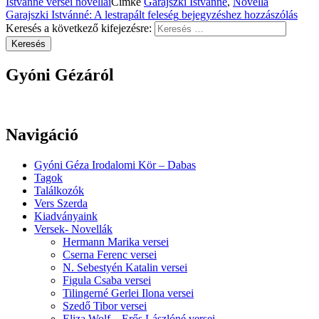
Istvánné versei novellái
Címke
Garajszki Istvánné
,
Novella
Garajszki Istvánné: A lestrapált feleség
bejegyzéshez hozzászólás
Keresés a következő kifejezésre:
Keresés
Gyóni Gézáról
Navigáció
Gyóni Géza Irodalomi Kör – Dabas
Tagok
Találkozók
Vers Szerda
Kiadványaink
Versek- Novellák
Hermann Marika versei
Cserna Ferenc versei
N. Sebestyén Katalin versei
Figula Csaba versei
Tilingerné Gerlei Ilona versei
Szedő Tibor versei
Eliza Wolf – Erős Lászlóné versei