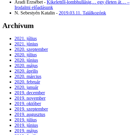
Aradi Erzsébet
-
Kikelettől-lombhullásig… egy életen át… –
Irodalmi előadásunk
N. Sebestyén Katalin
-
2019.03.11. Találkozónk
Archívum
2021. július
2021. június
2020. szeptember
2020. július
2020. június
2020. május
2020. április
2020. március
2020. február
2020. január
2019. december
2019. november
2019. október
2019. szeptember
2019. augusztus
2019. július
2019. június
2019. május