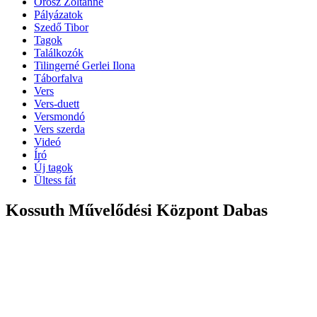
Orosz Zoltánné
Pályázatok
Szedő Tibor
Tagok
Találkozók
Tilingerné Gerlei Ilona
Táborfalva
Vers
Vers-duett
Versmondó
Vers szerda
Videó
Író
Új tagok
Ültess fát
Kossuth Művelődési Központ Dabas