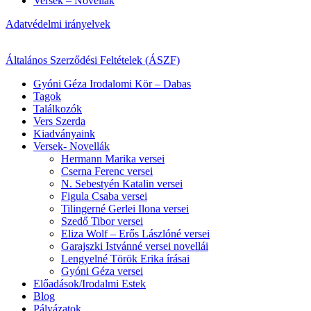
Versek – Novellák
Adatvédelmi irányelvek
Általános Szerződési Feltételek (ÁSZF)
Gyóni Géza Irodalomi Kör – Dabas
Tagok
Találkozók
Vers Szerda
Kiadványaink
Versek- Novellák
Hermann Marika versei
Cserna Ferenc versei
N. Sebestyén Katalin versei
Figula Csaba versei
Tilingerné Gerlei Ilona versei
Szedő Tibor versei
Eliza Wolf – Erős Lászlóné versei
Garajszki Istvánné versei novellái
Lengyelné Török Erika írásai
Gyóni Géza versei
Előadások/Irodalmi Estek
Blog
Pályázatok