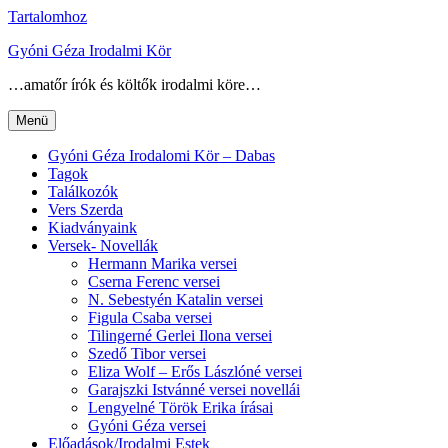
Tartalomhoz
Gyóni Géza Irodalmi Kör
…amatőr írók és költők irodalmi köre…
Menü
Gyóni Géza Irodalomi Kör – Dabas
Tagok
Találkozók
Vers Szerda
Kiadványaink
Versek- Novellák
Hermann Marika versei
Cserna Ferenc versei
N. Sebestyén Katalin versei
Figula Csaba versei
Tilingerné Gerlei Ilona versei
Szedő Tibor versei
Eliza Wolf – Erős Lászlóné versei
Garajszki Istvánné versei novellái
Lengyelné Török Erika írásai
Gyóni Géza versei
Előadások/Irodalmi Estek