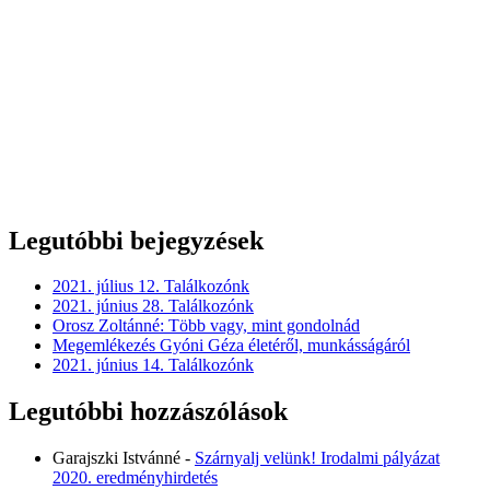
Legutóbbi bejegyzések
2021. július 12. Találkozónk
2021. június 28. Találkozónk
Orosz Zoltánné: Több vagy, mint gondolnád
Megemlékezés Gyóni Géza életéről, munkásságáról
2021. június 14. Találkozónk
Legutóbbi hozzászólások
Garajszki Istvánné
-
Szárnyalj velünk! Irodalmi pályázat
2020. eredményhirdetés