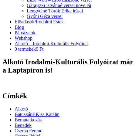
Garajszki Istvánné versei novellái
Lengyelné Török Erika írásai
Gyóni Géza versei
Előadások/Irodalmi Estek
Blog
Pályázatok
Webshop
Alkotó – Irodalmi-Kulturális Folyóirat
0 termékek
0 Ft
Alkotó Irodalmi-Kulturális Folyóirat már
a Laptapíron is!
Címkék
Alkotó
Batuskáné Kiss Katalin
Bemutatkozás
Benedek
Cserna Ferenc