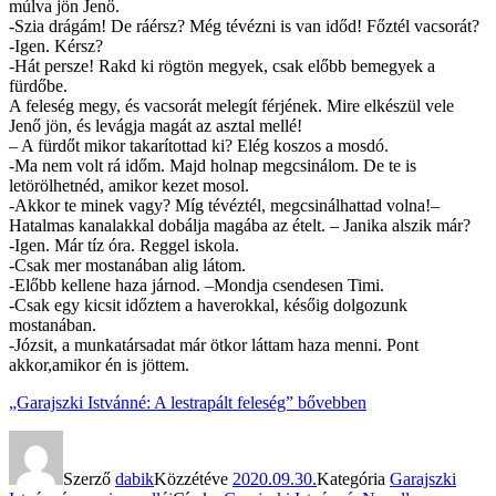
múlva jön Jenő.
-Szia drágám! De ráérsz? Még tévézni is van időd! Főztél vacsorát?
-Igen. Kérsz?
-Hát persze! Rakd ki rögtön megyek, csak előbb bemegyek a
fürdőbe.
A feleség megy, és vacsorát melegít férjének. Mire elkészül vele
Jenő jön, és levágja magát az asztal mellé!
– A fürdőt mikor takarítottad ki? Elég koszos a mosdó.
-Ma nem volt rá időm. Majd holnap megcsinálom. De te is
letörölhetnéd, amikor kezet mosol.
-Akkor te minek vagy? Míg tévéztél, megcsinálhattad volna!–
Hatalmas kanalakkal dobálja magába az ételt. – Janika alszik már?
-Igen. Már tíz óra. Reggel iskola.
-Csak mer mostanában alig látom.
-Előbb kellene haza járnod. –Mondja csendesen Timi.
-Csak egy kicsit időztem a haverokkal, későig dolgozunk
mostanában.
-Józsit, a munkatársadat már ötkor láttam haza menni. Pont
akkor,amikor én is jöttem.
„Garajszki Istvánné: A lestrapált feleség”
bővebben
Szerző
dabik
Közzétéve
2020.09.30.
Kategória
Garajszki