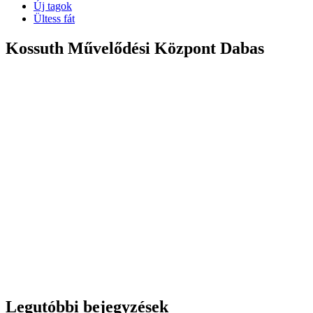
Új tagok
Ültess fát
Kossuth Művelődési Központ Dabas
Legutóbbi bejegyzések