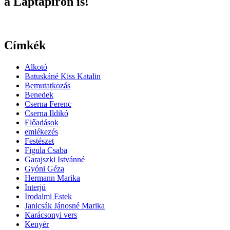
a Laptapíron is!
Címkék
Alkotó
Batuskáné Kiss Katalin
Bemutatkozás
Benedek
Cserna Ferenc
Cserna Ildikó
Előadások
emlékezés
Festészet
Figula Csaba
Garajszki Istvánné
Gyóni Géza
Hermann Marika
Interjú
Irodalmi Estek
Janicsák Jánosné Marika
Karácsonyi vers
Kenyér