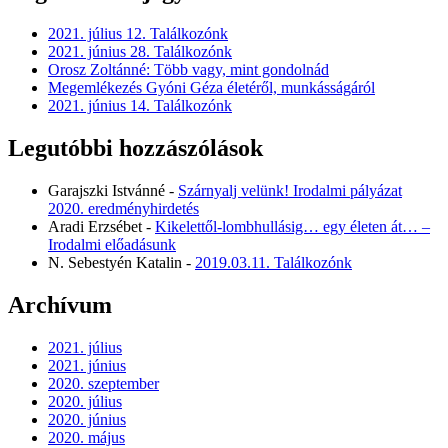
2021. július 12. Találkozónk
2021. június 28. Találkozónk
Orosz Zoltánné: Több vagy, mint gondolnád
Megemlékezés Gyóni Géza életéről, munkásságáról
2021. június 14. Találkozónk
Legutóbbi hozzászólások
Garajszki Istvánné
-
Szárnyalj velünk! Irodalmi pályázat
2020. eredményhirdetés
Aradi Erzsébet
-
Kikelettől-lombhullásig… egy életen át… –
Irodalmi előadásunk
N. Sebestyén Katalin
-
2019.03.11. Találkozónk
Archívum
2021. július
2021. június
2020. szeptember
2020. július
2020. június
2020. május