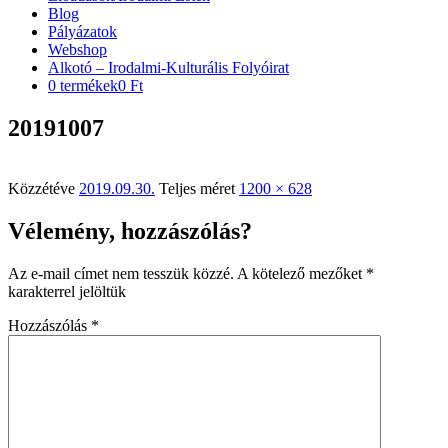
Blog
Pályázatok
Webshop
Alkotó – Irodalmi-Kulturális Folyóirat
0 termékek
0 Ft
20191007
Közzétéve
2019.09.30.
Teljes méret
1200 × 628
Vélemény, hozzászólás?
Az e-mail címet nem tesszük közzé.
A kötelező mezőket
*
karakterrel jelöltük
Hozzászólás
*