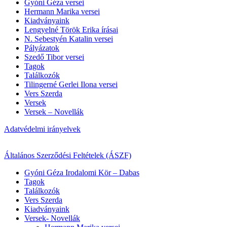
Gyóni Géza versei
Hermann Marika versei
Kiadványaink
Lengyelné Török Erika írásai
N. Sebestyén Katalin versei
Pályázatok
Szedő Tibor versei
Tagok
Találkozók
Tilingerné Gerlei Ilona versei
Vers Szerda
Versek
Versek – Novellák
Adatvédelmi irányelvek
Általános Szerződési Feltételek (ÁSZF)
Gyóni Géza Irodalomi Kör – Dabas
Tagok
Találkozók
Vers Szerda
Kiadványaink
Versek- Novellák