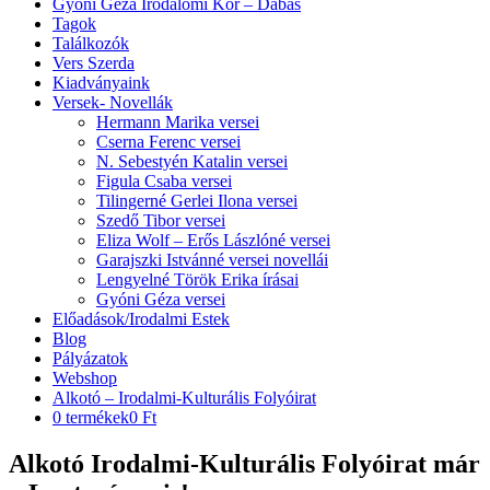
Gyóni Géza Irodalomi Kör – Dabas
Tagok
Találkozók
Vers Szerda
Kiadványaink
Versek- Novellák
Hermann Marika versei
Cserna Ferenc versei
N. Sebestyén Katalin versei
Figula Csaba versei
Tilingerné Gerlei Ilona versei
Szedő Tibor versei
Eliza Wolf – Erős Lászlóné versei
Garajszki Istvánné versei novellái
Lengyelné Török Erika írásai
Gyóni Géza versei
Előadások/Irodalmi Estek
Blog
Pályázatok
Webshop
Alkotó – Irodalmi-Kulturális Folyóirat
0 termékek
0 Ft
Alkotó Irodalmi-Kulturális Folyóirat már