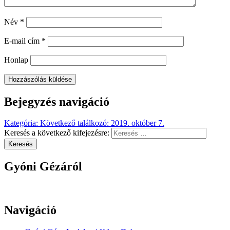
Név
*
E-mail cím
*
Honlap
Bejegyzés navigáció
Kategória
:
Következő találkozó: 2019. október 7.
Keresés a következő kifejezésre:
Keresés
Gyóni Gézáról
Navigáció