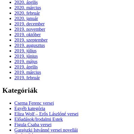
2020. április
2020. március
2020. február
2020. január
2019. december
2019. november
2019. október
2019. szeptember
2019. augusztus
2019. július
2019. június
2019. május
2019. április
2019. március
2019. február
Kategóriák
Cserna Ferenc versei
Egyéb kategória
Eliza Wolf – Erős Lászlóné versei
Előadások/Irodalmi Estek
Figula Csaba versei
Garajszki Istvánné versei novellái