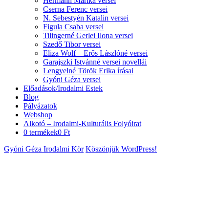
Hermann Marika versei
Cserna Ferenc versei
N. Sebestyén Katalin versei
Figula Csaba versei
Tilingerné Gerlei Ilona versei
Szedő Tibor versei
Eliza Wolf – Erős Lászlóné versei
Garajszki Istvánné versei novellái
Lengyelné Török Erika írásai
Gyóni Géza versei
Előadások/Irodalmi Estek
Blog
Pályázatok
Webshop
Alkotó – Irodalmi-Kulturális Folyóirat
0 termékek
0 Ft
Gyóni Géza Irodalmi Kör
Köszönjük WordPress!