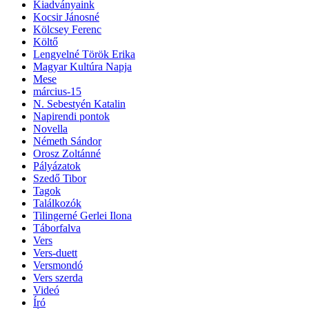
Kiadványaink
Kocsir Jánosné
Kölcsey Ferenc
Költő
Lengyelné Török Erika
Magyar Kultúra Napja
Mese
március-15
N. Sebestyén Katalin
Napirendi pontok
Novella
Németh Sándor
Orosz Zoltánné
Pályázatok
Szedő Tibor
Tagok
Találkozók
Tilingerné Gerlei Ilona
Táborfalva
Vers
Vers-duett
Versmondó
Vers szerda
Videó
Író