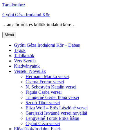
Tartalomhoz
Gyóni Géza Irodalmi Kör
…amatőr írók és költők irodalmi köre…
Menü
Gyóni Géza Irodalomi Kör – Dabas
Tagok
Találkozók
Vers Szerda
Kiadványaink
Versek- Novellák
Hermann Marika versei
Cserna Ferenc versei
N. Sebestyén Katalin versei
Figula Csaba versei
Tilingerné Gerlei Ilona versei
Szedő Tibor versei
Eliza Wolf – Erős Lászlóné versei
Garajszki Istvánné versei novellái
Lengyelné Török Erika írásai
Gyóni Géza versei
Előadások/Irodalmi Estek