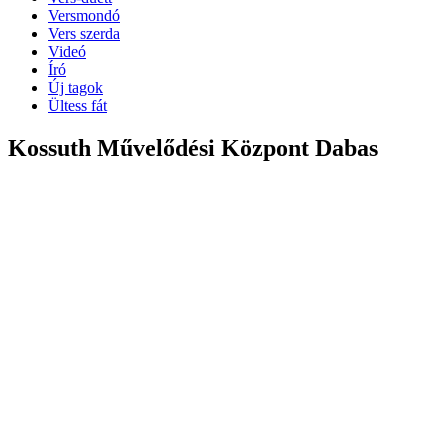
Versmondó
Vers szerda
Videó
Író
Új tagok
Ültess fát
Kossuth Művelődési Központ Dabas