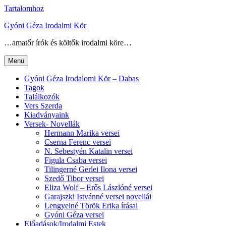
Tartalomhoz
Gyóni Géza Irodalmi Kör
…amatőr írók és költők irodalmi köre…
Menü
Gyóni Géza Irodalomi Kör – Dabas
Tagok
Találkozók
Vers Szerda
Kiadványaink
Versek- Novellák
Hermann Marika versei
Cserna Ferenc versei
N. Sebestyén Katalin versei
Figula Csaba versei
Tilingerné Gerlei Ilona versei
Szedő Tibor versei
Eliza Wolf – Erős Lászlóné versei
Garajszki Istvánné versei novellái
Lengyelné Török Erika írásai
Gyóni Géza versei
Előadások/Irodalmi Estek