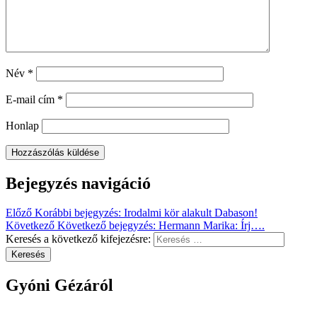
Név
*
E-mail cím
*
Honlap
Bejegyzés navigáció
Előző
Korábbi bejegyzés:
Irodalmi kör alakult Dabason!
Következő
Következő bejegyzés:
Hermann Marika: Írj….
Keresés a következő kifejezésre:
Keresés
Gyóni Gézáról