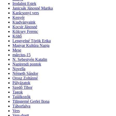
Irodalmi Estek
Janicsák Jánosné Marika
Karácsonyi vers
Kenyér
Kiadványaink
Kocsir Jánosné
Kölcsey Ferenc
Költő
Lengyelné Török Erika
Magyar Kultúra Napja
Mese
március-15
N. Sebestyén Katalin
Napirendi pontok
Novella
Németh Sándor
Orosz Zoltánné
Pályázatok
Szedő Tibor
Tagok
Találkozók
Tilingerné Gerlei Ilona
Táborfalva
Vers
Vers-duett