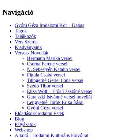
Navigáció
Gyóni Géza Irodalomi Kör – Dabas
Tagok
Találkozók
Vers Szerda
Kiadványaink
Versek- Novellák
Hermann Marika versei
Cserna Ferenc versei
N. Sebestyén Katalin versei
Figula Csaba versei
Tilingerné Gerlei Ilona versei
Szedő Tibor versei
Eliza Wolf – Erős Lászlóné versei
Garajszki Istvánné versei novellái
Lengyelné Török Erika írásai
Gyóni Géza versei
Előadások/Irodalmi Estek
Blog
Pályázatok
Webshop
Alkotó – Irodalmi-Kulturális Folyóirat