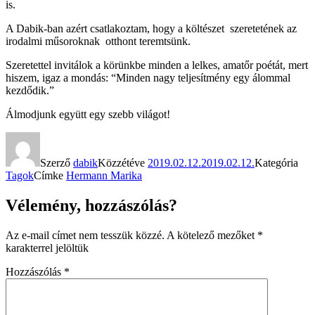
is.
A Dabik-ban azért csatlakoztam, hogy a költészet szeretetének az
irodalmi műsoroknak otthont teremtsünk.
Szeretettel invitálok a körünkbe minden a lelkes, amatőr poétát, mert
hiszem, igaz a mondás: “Minden nagy teljesítmény egy álommal
kezdődik.”
Álmodjunk együtt egy szebb világot!
Szerző
dabik
Közzétéve
2019.02.12.
2019.02.12.
Kategória
Tagok
Címke
Hermann Marika
Vélemény, hozzászólás?
Az e-mail címet nem tesszük közzé.
A kötelező mezőket
*
karakterrel jelöltük
Hozzászólás
*