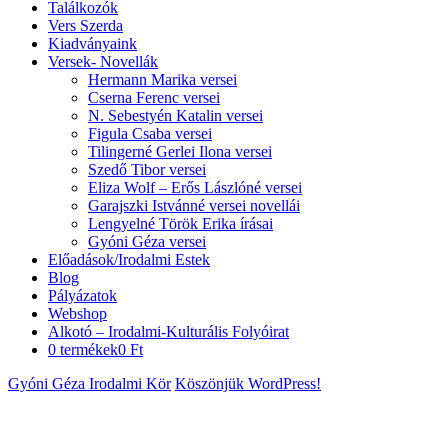
Találkozók
Vers Szerda
Kiadványaink
Versek- Novellák
Hermann Marika versei
Cserna Ferenc versei
N. Sebestyén Katalin versei
Figula Csaba versei
Tilingerné Gerlei Ilona versei
Szedő Tibor versei
Eliza Wolf – Erős Lászlóné versei
Garajszki Istvánné versei novellái
Lengyelné Török Erika írásai
Gyóni Géza versei
Előadások/Irodalmi Estek
Blog
Pályázatok
Webshop
Alkotó – Irodalmi-Kulturális Folyóirat
0 termékek
0 Ft
Gyóni Géza Irodalmi Kör
Köszönjük WordPress!