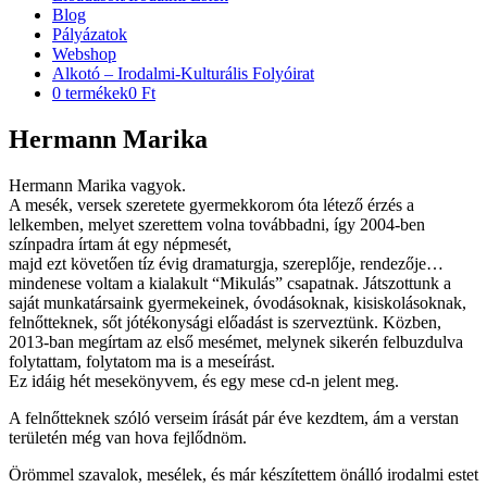
Blog
Pályázatok
Webshop
Alkotó – Irodalmi-Kulturális Folyóirat
0 termékek
0 Ft
Hermann Marika
Hermann Marika vagyok.
A mesék, versek szeretete gyermekkorom óta létező érzés a
lelkemben, melyet szerettem volna továbbadni, így 2004-ben
színpadra írtam át egy népmesét,
majd ezt követően tíz évig dramaturgja, szereplője, rendezője…
mindenese voltam a kialakult “Mikulás” csapatnak. Játszottunk a
saját munkatársaink gyermekeinek, óvodásoknak, kisiskolásoknak,
felnőtteknek, sőt jótékonysági előadást is szerveztünk. Közben,
2013-ban megírtam az első mesémet, melynek sikerén felbuzdulva
folytattam, folytatom ma is a meseírást.
Ez idáig hét mesekönyvem, és egy mese cd-n jelent meg.
A felnőtteknek szóló verseim írását pár éve kezdtem, ám a verstan
területén még van hova fejlődnöm.
Örömmel szavalok, mesélek, és már készítettem önálló irodalmi estet