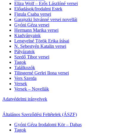
Eliza Wolf – Erős Lászlóné versei
Előadások/Irodalmi Estek
Figula Csaba versei
Garajszki Istvánné versei novellái
Gyóni Géza versei
Hermann Marika versei
Kiadványaink
Lengyelné Török Erika írásai
N. Sebestyén Katalin versei
Pályázatok
Szedő Tibor versei
Tagok
Találkozók
Tilingerné Gerlei Ilona versei
Vers Szerda
Versek
Versek – Novellák
Adatvédelmi irányelvek
Általános Szerződési Feltételek (ÁSZF)
Gyóni Géza Irodalomi Kör – Dabas
Tagok