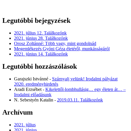
Legutóbbi bejegyzések
2021. július 12. Találkozónk
2021. június 28. Találkozónk
Orosz Zoltánné: Több vagy, mint gondolnád
Megemlékezés Gyóni Géza életéről, munkásságáról
2021. június 14. Találkozónk
Legutóbbi hozzászólások
Garajszki Istvánné
-
Szárnyalj velünk! Irodalmi pályázat
2020. eredményhirdetés
Aradi Erzsébet
-
Kikelettől-lombhullásig… egy életen át… –
Irodalmi előadásunk
N. Sebestyén Katalin
-
2019.03.11. Találkozónk
Archívum
2021. július
2021. június