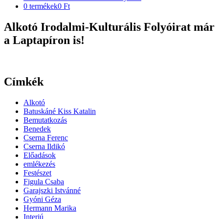
0 termékek
0 Ft
Alkotó Irodalmi-Kulturális Folyóirat már
a Laptapíron is!
Címkék
Alkotó
Batuskáné Kiss Katalin
Bemutatkozás
Benedek
Cserna Ferenc
Cserna Ildikó
Előadások
emlékezés
Festészet
Figula Csaba
Garajszki Istvánné
Gyóni Géza
Hermann Marika
Interjú