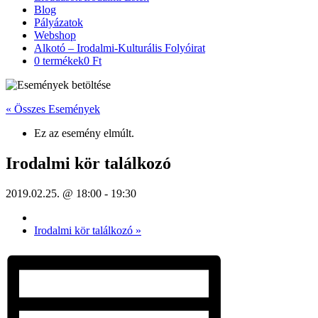
Blog
Pályázatok
Webshop
Alkotó – Irodalmi-Kulturális Folyóirat
0 termékek
0 Ft
« Összes Események
Ez az esemény elmúlt.
Irodalmi kör találkozó
2019.02.25. @ 18:00
-
19:30
Irodalmi kör találkozó
»