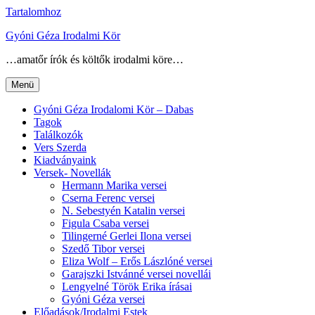
Tartalomhoz
Gyóni Géza Irodalmi Kör
…amatőr írók és költők irodalmi köre…
Menü
Gyóni Géza Irodalomi Kör – Dabas
Tagok
Találkozók
Vers Szerda
Kiadványaink
Versek- Novellák
Hermann Marika versei
Cserna Ferenc versei
N. Sebestyén Katalin versei
Figula Csaba versei
Tilingerné Gerlei Ilona versei
Szedő Tibor versei
Eliza Wolf – Erős Lászlóné versei
Garajszki Istvánné versei novellái
Lengyelné Török Erika írásai
Gyóni Géza versei
Előadások/Irodalmi Estek