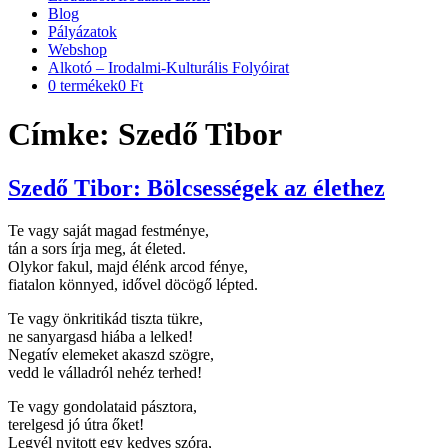
Blog
Pályázatok
Webshop
Alkotó – Irodalmi-Kulturális Folyóirat
0 termékek
0 Ft
Címke:
Szedő Tibor
Szedő Tibor: Bölcsességek az élethez
Te vagy saját magad festménye,
tán a sors írja meg, át életed.
Olykor fakul, majd élénk arcod fénye,
fiatalon könnyed, idővel döcögő lépted.
Te vagy önkritikád tiszta tükre,
ne sanyargasd hiába a lelked!
Negatív elemeket akaszd szögre,
vedd le válladról nehéz terhed!
Te vagy gondolataid pásztora,
terelgesd jó útra őket!
Legyél nyitott egy kedves szóra,