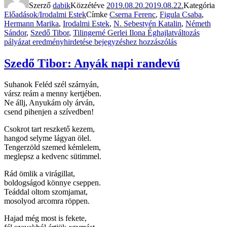
Szerző
dabik
Közzétéve
2019.08.20.
2019.08.22.
Kategória
Előadások/Irodalmi Estek
Címke
Cserna Ferenc
,
Figula Csaba
,
Hermann Marika
,
Irodalmi Estek
,
N. Sebestyén Katalin
,
Németh
Sándor
,
Szedő Tibor
,
Tilingerné Gerlei Ilona
Éghajlatváltozás
pályázat eredményhirdetése
bejegyzéshez hozzászólás
Szedő Tibor: Anyák napi randevú
Suhanok Feléd szél szárnyán,
vársz reám a menny kertjében.
Ne állj, Anyukám oly árván,
csend pihenjen a szívedben!
Csokrot tart reszkető kezem,
hangod selyme lágyan ölel.
Tengerzöld szemed kémlelem,
meglepsz a kedvenc sütimmel.
Rád ömlik a virágillat,
boldogságod könnye cseppen.
Teáddal oltom szomjamat,
mosolyod arcomra röppen.
Hajad még most is fekete,