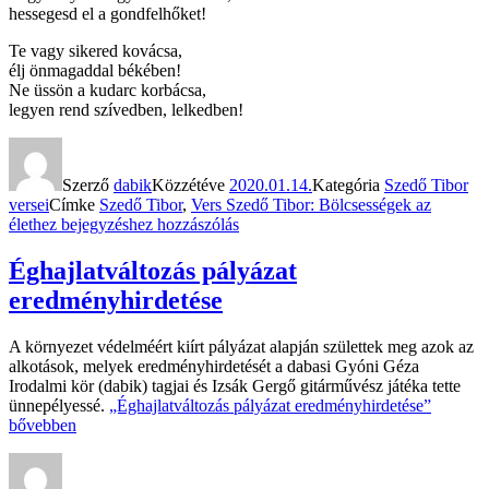
hessegesd el a gondfelhőket!
Te vagy sikered kovácsa,
élj önmagaddal békében!
Ne üssön a kudarc korbácsa,
legyen rend szívedben, lelkedben!
Szerző
dabik
Közzétéve
2020.01.14.
Kategória
Szedő Tibor
versei
Címke
Szedő Tibor
,
Vers
Szedő Tibor: Bölcsességek az
élethez
bejegyzéshez hozzászólás
Éghajlatváltozás pályázat
eredményhirdetése
A környezet védelméért kiírt pályázat alapján születtek meg azok az
alkotások, melyek eredményhirdetését a dabasi Gyóni Géza
Irodalmi kör (dabik) tagjai és Izsák Gergő gitárművész játéka tette
ünnepélyessé.
„Éghajlatváltozás pályázat eredményhirdetése”
bővebben