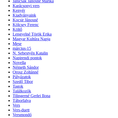
Janicsák Jánosné Marika
Karácsonyi vers
Kenyér
Kiadványaink
Kocsir Jánosné
Kölcsey Ferenc
Költő
Lengyelné Török Erika
Magyar Kultúra Napja
Mese
március-15
N. Sebestyén Katalin
Napirendi pontok
Novella
Németh Sándor
Orosz Zoltánné
Pályázatok
Szedő Tibor
Tagok
Találkozók
Tilingerné Gerlei Ilona
Táborfalva
Vers
Vers-duett
Versmondó