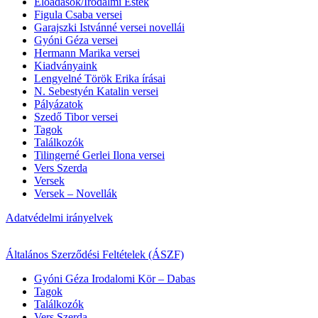
Előadások/Irodalmi Estek
Figula Csaba versei
Garajszki Istvánné versei novellái
Gyóni Géza versei
Hermann Marika versei
Kiadványaink
Lengyelné Török Erika írásai
N. Sebestyén Katalin versei
Pályázatok
Szedő Tibor versei
Tagok
Találkozók
Tilingerné Gerlei Ilona versei
Vers Szerda
Versek
Versek – Novellák
Adatvédelmi irányelvek
Általános Szerződési Feltételek (ÁSZF)
Gyóni Géza Irodalomi Kör – Dabas
Tagok
Találkozók
Vers Szerda