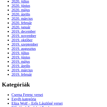
2020. július
2020. június
2020. május
2020. április
2020. március
2020. február
2020. január
2019. december
2019. november
2019. október
2019. szeptember
2019. augusztus
2019. július
2019. június
2019. május
2019. április
2019. március
2019. február
Kategóriák
Cserna Ferenc versei
Egyéb kategória
Eliza Wolf – Erős Lászlóné versei