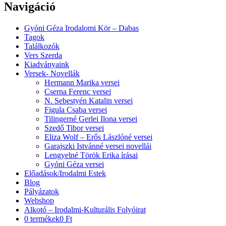
Navigáció
Gyóni Géza Irodalomi Kör – Dabas
Tagok
Találkozók
Vers Szerda
Kiadványaink
Versek- Novellák
Hermann Marika versei
Cserna Ferenc versei
N. Sebestyén Katalin versei
Figula Csaba versei
Tilingerné Gerlei Ilona versei
Szedő Tibor versei
Eliza Wolf – Erős Lászlóné versei
Garajszki Istvánné versei novellái
Lengyelné Török Erika írásai
Gyóni Géza versei
Előadások/Irodalmi Estek
Blog
Pályázatok
Webshop
Alkotó – Irodalmi-Kulturális Folyóirat
0 termékek
0 Ft