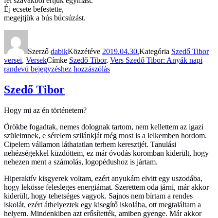
fél szavakból értjük egymást.
Éj ecsete befestette,
megejtjük a bús búcsúzást.
Szerző
dabik
Közzétéve
2019.04.30.
Kategória
Szedő Tibor
versei
,
Versek
Címke
Szedő Tibor
,
Vers
Szedő Tibor: Anyák napi
randevú
bejegyzéshez hozzászólás
Szedő Tibor
Hogy mi az én történetem?
Örökbe fogadtak, nemes dolognak tartom, nem kellettem az igazi
szüleimnek, e sérelem szilánkját még most is a lelkemben hordom.
Cipelem vállamon láthatatlan terhem keresztjét. Tanulási
nehézségekkel küzdöttem, ez már óvodás koromban kiderült, hogy
nehezen ment a számolás, logopédushoz is jártam.
Hiperaktív kisgyerek voltam, ezért anyukám elvitt egy uszodába,
hogy lekösse felesleges energiámat. Szerettem oda járni, már akkor
kiderült, hogy tehetséges vagyok. Sajnos nem bírtam a rendes
iskolát, ezért áthelyeztek egy kisegítő iskolába, ott megtaláltam a
helyem. Mindenkiben azt erősítették, amiben gyenge. Már akkor