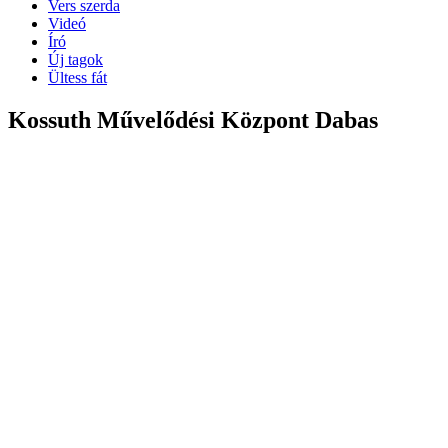
Vers szerda
Videó
Író
Új tagok
Ültess fát
Kossuth Művelődési Központ Dabas