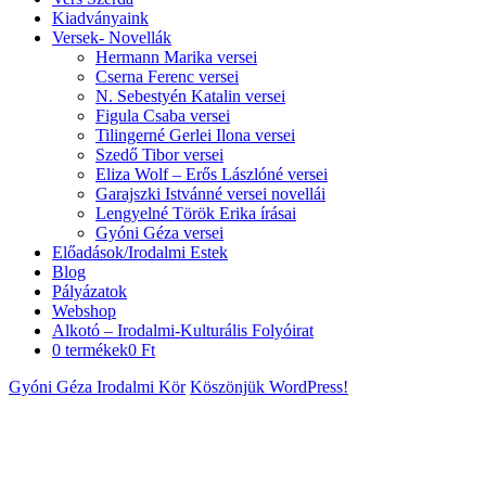
Kiadványaink
Versek- Novellák
Hermann Marika versei
Cserna Ferenc versei
N. Sebestyén Katalin versei
Figula Csaba versei
Tilingerné Gerlei Ilona versei
Szedő Tibor versei
Eliza Wolf – Erős Lászlóné versei
Garajszki Istvánné versei novellái
Lengyelné Török Erika írásai
Gyóni Géza versei
Előadások/Irodalmi Estek
Blog
Pályázatok
Webshop
Alkotó – Irodalmi-Kulturális Folyóirat
0 termékek
0 Ft
Gyóni Géza Irodalmi Kör
Köszönjük WordPress!