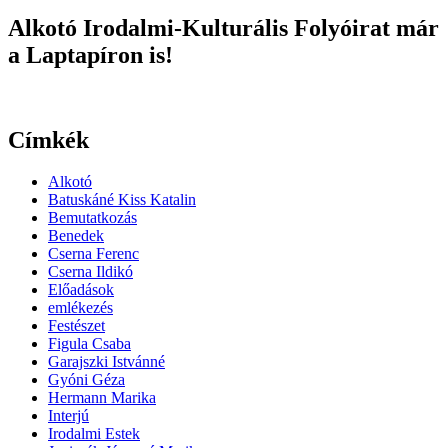
Alkotó Irodalmi-Kulturális Folyóirat már
a Laptapíron is!
Címkék
Alkotó
Batuskáné Kiss Katalin
Bemutatkozás
Benedek
Cserna Ferenc
Cserna Ildikó
Előadások
emlékezés
Festészet
Figula Csaba
Garajszki Istvánné
Gyóni Géza
Hermann Marika
Interjú
Irodalmi Estek