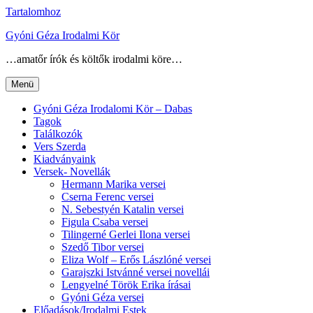
Tartalomhoz
Gyóni Géza Irodalmi Kör
…amatőr írók és költők irodalmi köre…
Menü
Gyóni Géza Irodalomi Kör – Dabas
Tagok
Találkozók
Vers Szerda
Kiadványaink
Versek- Novellák
Hermann Marika versei
Cserna Ferenc versei
N. Sebestyén Katalin versei
Figula Csaba versei
Tilingerné Gerlei Ilona versei
Szedő Tibor versei
Eliza Wolf – Erős Lászlóné versei
Garajszki Istvánné versei novellái
Lengyelné Török Erika írásai
Gyóni Géza versei
Előadások/Irodalmi Estek