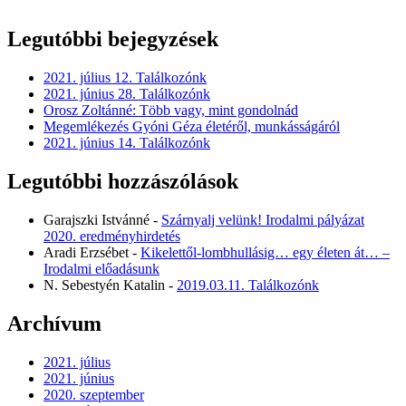
Legutóbbi bejegyzések
2021. július 12. Találkozónk
2021. június 28. Találkozónk
Orosz Zoltánné: Több vagy, mint gondolnád
Megemlékezés Gyóni Géza életéről, munkásságáról
2021. június 14. Találkozónk
Legutóbbi hozzászólások
Garajszki Istvánné
-
Szárnyalj velünk! Irodalmi pályázat
2020. eredményhirdetés
Aradi Erzsébet
-
Kikelettől-lombhullásig… egy életen át… –
Irodalmi előadásunk
N. Sebestyén Katalin
-
2019.03.11. Találkozónk
Archívum
2021. július
2021. június
2020. szeptember