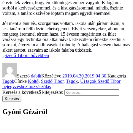
éreztették velem, hogy én különleges ember vagyok. Kilógtam a
sorból a kedvességemmel, és a kisugárzásommal, mindig őszinte
voltam, a tanárok szívébe loptam magam egyedi énemmel.
Jól ment a tanulás, szorgalmas voltam. Iskola után jártam úszni, a
tesi tanárom felfedezte tehetségemet. Elvitt versenyekre, ahonnan
rengeteg éremmel tértem haza. 15 évesen megérintett az ihlet
varázsa egy technika óra alkalmával. Elkezdtem rímekbe szedni a
sorokat, élveztem a kihívásokat mindig. A ballagási versem hatalmas
sikert aratott, szavaim az iskola falaiba ütköztek.
„Szedő Tibor”
bővebben
Szerző
dabik
Közzétéve
2019.04.30.
2019.04.30.
Kategória
Tagok
Címke
Költő
,
Szedő Tibor
,
Tagok
,
Új tagok
Szedő Tibor
bejegyzéshez hozzászólás
Keresés a következő kifejezésre:
Keresés
Gyóni Gézáról