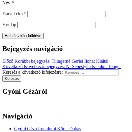
Név
*
E-mail cím
*
Honlap
Bejegyzés navigáció
Előző
Korábbi bejegyzés:
Tilingerné Gerlei Ilona: Kiálts!
Következő
Következő bejegyzés:
N. Sebestyén Katalin: Tenger
Keresés a következő kifejezésre:
Keresés
Gyóni Gézáról
Navigáció
Gyóni Géza Irodalomi Kör – Dabas