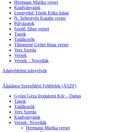
Hermann Marika versei
Kiadványaink
Lengyelné Török Erika írásai
N. Sebestyén Katalin versei
Pályázatok
Szedő Tibor versei
Tagok
Találkozók
Tilingerné Gerlei Ilona versei
Vers Szerda
Versek
Versek – Novellák
Adatvédelmi irányelvek
Általános Szerződési Feltételek (ÁSZF)
Gyóni Géza Irodalomi Kör – Dabas
Tagok
Találkozók
Vers Szerda
Kiadványaink
Versek- Novellák
Hermann Marika versei