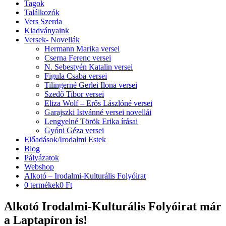
Tagok
Találkozók
Vers Szerda
Kiadványaink
Versek- Novellák
Hermann Marika versei
Cserna Ferenc versei
N. Sebestyén Katalin versei
Figula Csaba versei
Tilingerné Gerlei Ilona versei
Szedő Tibor versei
Eliza Wolf – Erős Lászlóné versei
Garajszki Istvánné versei novellái
Lengyelné Török Erika írásai
Gyóni Géza versei
Előadások/Irodalmi Estek
Blog
Pályázatok
Webshop
Alkotó – Irodalmi-Kulturális Folyóirat
0 termékek
0 Ft
Alkotó Irodalmi-Kulturális Folyóirat már
a Laptapíron is!