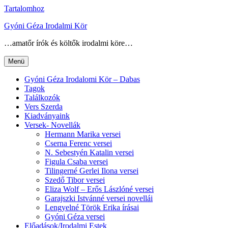
Tartalomhoz
Gyóni Géza Irodalmi Kör
…amatőr írók és költők irodalmi köre…
Menü
Gyóni Géza Irodalomi Kör – Dabas
Tagok
Találkozók
Vers Szerda
Kiadványaink
Versek- Novellák
Hermann Marika versei
Cserna Ferenc versei
N. Sebestyén Katalin versei
Figula Csaba versei
Tilingerné Gerlei Ilona versei
Szedő Tibor versei
Eliza Wolf – Erős Lászlóné versei
Garajszki Istvánné versei novellái
Lengyelné Török Erika írásai
Gyóni Géza versei
Előadások/Irodalmi Estek