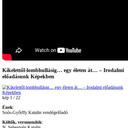
Kikelettől-lombhullásig… egy életen át… – Irodalmi
előadásunk Képekben
kép 1 / 22
Ének
:
Soós-Győrffy Katalin vendégelőadó
Költők, versmondók
:
N. Sebestyén Katalin