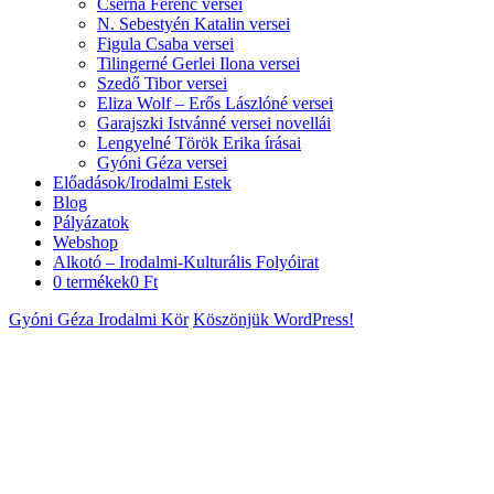
Cserna Ferenc versei
N. Sebestyén Katalin versei
Figula Csaba versei
Tilingerné Gerlei Ilona versei
Szedő Tibor versei
Eliza Wolf – Erős Lászlóné versei
Garajszki Istvánné versei novellái
Lengyelné Török Erika írásai
Gyóni Géza versei
Előadások/Irodalmi Estek
Blog
Pályázatok
Webshop
Alkotó – Irodalmi-Kulturális Folyóirat
0 termékek
0 Ft
Gyóni Géza Irodalmi Kör
Köszönjük WordPress!