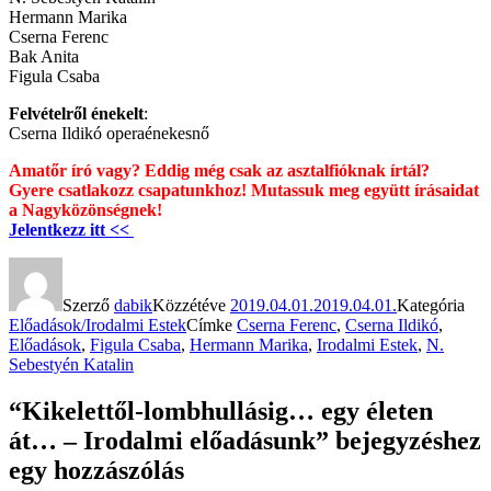
Hermann Marika
Cserna Ferenc
Bak Anita
Figula Csaba
Felvételről énekelt
:
Cserna Ildikó operaénekesnő
Amatőr író vagy? Eddig még csak az asztalfióknak írtál?
Gyere csatlakozz csapatunkhoz! Mutassuk meg együtt írásaidat
a Nagyközönségnek!
Jelentkezz itt <<
Szerző
dabik
Közzétéve
2019.04.01.
2019.04.01.
Kategória
Előadások/Irodalmi Estek
Címke
Cserna Ferenc
,
Cserna Ildikó
,
Előadások
,
Figula Csaba
,
Hermann Marika
,
Irodalmi Estek
,
N.
Sebestyén Katalin
“Kikelettől-lombhullásig… egy életen
át… – Irodalmi előadásunk” bejegyzéshez
egy hozzászólás