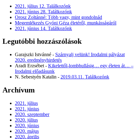
2021. július 12. Találkozónk
2021. június 28. Találkozónk
Orosz Zoltánné: Több vagy, mint gondolnád
Megemlékezés Gyóni Géza életéről, munkásságáról
2021. június 14. Találkozónk
Legutóbbi hozzászólások
Garajszki Istvánné
-
Szárnyalj velünk! Irodalmi pályázat
2020. eredményhirdetés
Aradi Erzsébet
-
Kikelettől-lombhullásig… egy életen át… –
Irodalmi előadásunk
N. Sebestyén Katalin
-
2019.03.11. Találkozónk
Archívum
2021. július
2021. június
2020. szeptember
2020. július
2020. június
2020. május
2020. április