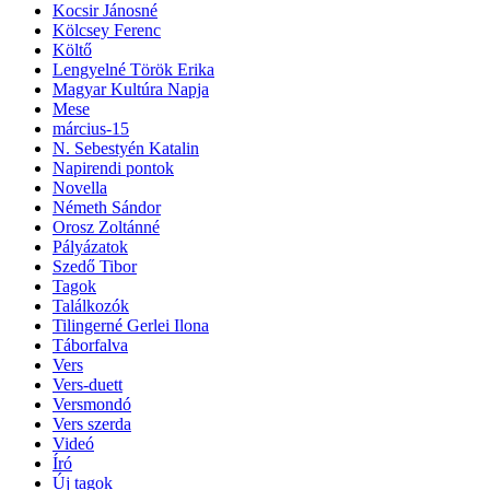
Kocsir Jánosné
Kölcsey Ferenc
Költő
Lengyelné Török Erika
Magyar Kultúra Napja
Mese
március-15
N. Sebestyén Katalin
Napirendi pontok
Novella
Németh Sándor
Orosz Zoltánné
Pályázatok
Szedő Tibor
Tagok
Találkozók
Tilingerné Gerlei Ilona
Táborfalva
Vers
Vers-duett
Versmondó
Vers szerda
Videó
Író
Új tagok