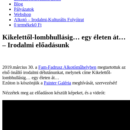
Blog
Pályázatok
Webshop
Alkotó – Irodalmi-Kulturális Folyóirat
0 termékek
0 Ft
Kikelettől-lombhullásig… egy életen át…
– Irodalmi előadásunk
2019.március 30. a
Fam-Fadrusz Alkotóműhelyben
megtartottuk az
első önálló irodalmi délutánunkat, melynek címe Kikelettől-
lombhullásig… egy életen át…
Ezúton is köszönjük a
Painter Galéria
meghívását, szervezését!
Nézzétek meg az előadáson készült képeket, és a videót: