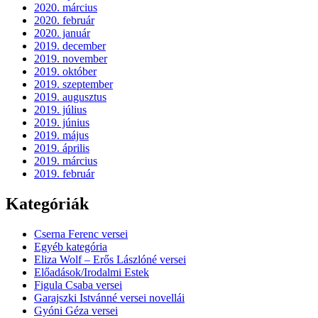
2020. március
2020. február
2020. január
2019. december
2019. november
2019. október
2019. szeptember
2019. augusztus
2019. július
2019. június
2019. május
2019. április
2019. március
2019. február
Kategóriák
Cserna Ferenc versei
Egyéb kategória
Eliza Wolf – Erős Lászlóné versei
Előadások/Irodalmi Estek
Figula Csaba versei
Garajszki Istvánné versei novellái
Gyóni Géza versei