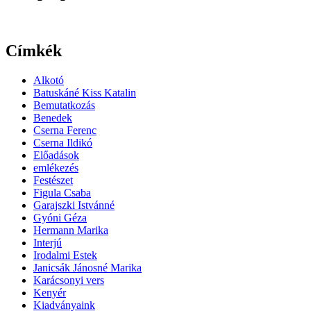
Címkék
Alkotó
Batuskáné Kiss Katalin
Bemutatkozás
Benedek
Cserna Ferenc
Cserna Ildikó
Előadások
emlékezés
Festészet
Figula Csaba
Garajszki Istvánné
Gyóni Géza
Hermann Marika
Interjú
Irodalmi Estek
Janicsák Jánosné Marika
Karácsonyi vers
Kenyér
Kiadványaink