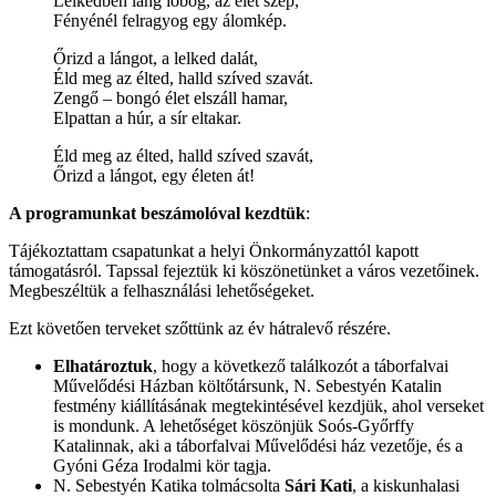
Lelkedben láng lobog, az élet szép,
Fényénél felragyog egy álomkép.
Őrizd a lángot, a lelked dalát,
Éld meg az élted, halld szíved szavát.
Zengő – bongó élet elszáll hamar,
Elpattan a húr, a sír eltakar.
Éld meg az élted, halld szíved szavát,
Őrizd a lángot, egy életen át!
A programunkat beszámolóval kezdtük
:
Tájékoztattam csapatunkat a helyi Önkormányzattól kapott
támogatásról. Tapssal fejeztük ki köszönetünket a város vezetőinek.
Megbeszéltük a felhasználási lehetőségeket.
Ezt követően terveket szőttünk az év hátralevő részére.
Elhatároztuk
, hogy a következő találkozót a táborfalvai
Művelődési Házban költőtársunk, N. Sebestyén Katalin
festmény kiállításának megtekintésével kezdjük, ahol verseket
is mondunk. A lehetőséget köszönjük Soós-Győrffy
Katalinnak, aki a táborfalvai Művelődési ház vezetője, és a
Gyóni Géza Irodalmi kör tagja.
N. Sebestyén Katika tolmácsolta
Sári Kati
, a kiskunhalasi