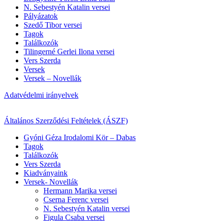
N. Sebestyén Katalin versei
Pályázatok
Szedő Tibor versei
Tagok
Találkozók
Tilingerné Gerlei Ilona versei
Vers Szerda
Versek
Versek – Novellák
Adatvédelmi irányelvek
Általános Szerződési Feltételek (ÁSZF)
Gyóni Géza Irodalomi Kör – Dabas
Tagok
Találkozók
Vers Szerda
Kiadványaink
Versek- Novellák
Hermann Marika versei
Cserna Ferenc versei
N. Sebestyén Katalin versei
Figula Csaba versei