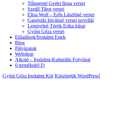
Tilingerné Gerlei Ilona versei
Szedő Tibor versei
Eliza Wolf – Erős Lászlóné versei
Garajszki Istvánné versei novellái
Lengyelné Török Erika írásai
Gyóni Géza versei
Előadások/Irodalmi Estek
Blog
Pályázatok
Webshop
Alkotó – Irodalmi-Kulturális Folyóirat
0 termékek
0 Ft
Gyóni Géza Irodalmi Kör
Köszönjük WordPress!