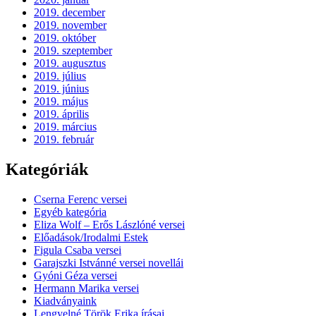
2019. december
2019. november
2019. október
2019. szeptember
2019. augusztus
2019. július
2019. június
2019. május
2019. április
2019. március
2019. február
Kategóriák
Cserna Ferenc versei
Egyéb kategória
Eliza Wolf – Erős Lászlóné versei
Előadások/Irodalmi Estek
Figula Csaba versei
Garajszki Istvánné versei novellái
Gyóni Géza versei
Hermann Marika versei
Kiadványaink
Lengyelné Török Erika írásai