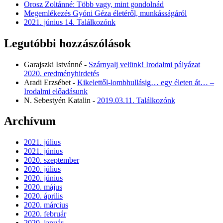
Orosz Zoltánné: Több vagy, mint gondolnád
Megemlékezés Gyóni Géza életéről, munkásságáról
2021. június 14. Találkozónk
Legutóbbi hozzászólások
Garajszki Istvánné
-
Szárnyalj velünk! Irodalmi pályázat
2020. eredményhirdetés
Aradi Erzsébet
-
Kikelettől-lombhullásig… egy életen át… –
Irodalmi előadásunk
N. Sebestyén Katalin
-
2019.03.11. Találkozónk
Archívum
2021. július
2021. június
2020. szeptember
2020. július
2020. június
2020. május
2020. április
2020. március
2020. február
2020. január