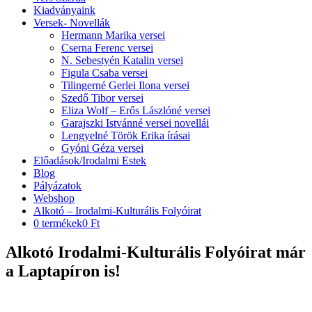
Kiadványaink
Versek- Novellák
Hermann Marika versei
Cserna Ferenc versei
N. Sebestyén Katalin versei
Figula Csaba versei
Tilingerné Gerlei Ilona versei
Szedő Tibor versei
Eliza Wolf – Erős Lászlóné versei
Garajszki Istvánné versei novellái
Lengyelné Török Erika írásai
Gyóni Géza versei
Előadások/Irodalmi Estek
Blog
Pályázatok
Webshop
Alkotó – Irodalmi-Kulturális Folyóirat
0 termékek
0 Ft
Alkotó Irodalmi-Kulturális Folyóirat már
a Laptapíron is!