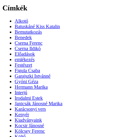
Címkék
Alkotó
Batuskáné Kiss Katalin
Bemutatkozás
Benedek
Cserna Ferenc
Cserna Ildikó
Előadások
emlékezés
Festészet
Figula Csaba
Garajszki Istvánné
Gyóni Géza
Hermann Marika
Interjú
Irodalmi Estek
Janicsák Jánosné Marika
Karácsonyi vers
Kenyér
Kiadványaink
Kocsir Jánosné
Kölcsey Ferenc
Költő