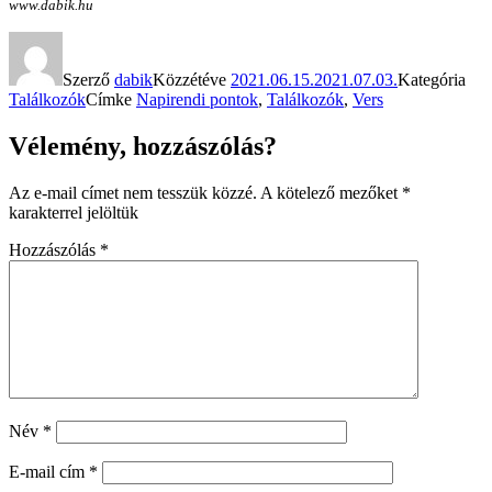
www.dabik.hu
Szerző
dabik
Közzétéve
2021.06.15.
2021.07.03.
Kategória
Találkozók
Címke
Napirendi pontok
,
Találkozók
,
Vers
Vélemény, hozzászólás?
Az e-mail címet nem tesszük közzé.
A kötelező mezőket
*
karakterrel jelöltük
Hozzászólás
*
Név
*
E-mail cím
*