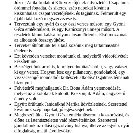
József Attila Irodalmi Kör vezetőjének üdvözletét. Csapatunk
örömmel fogadta, és sikeres, szép napokat kívánt a
kiskunhalasi csapat vezetőjének, és tagjainak. Felmerült egy
újabb találkozó megszervezése is.
Terveztünk egy nyári és egy őszi verses műsort, egy Gyóni
Géza emlékműsort, és egy Karácsonyi ünnepi műsort. A
részletek kimunkálása folyamatosan történik. Első mozzanata
az alkotások összegyűjtése.
Terveket állítottunk fel a találkozóink még tartalmasabbá
tételére is.
Ezt követően verseket mondtunk el, melyekről videofelvételt
készítettünk.
Beszélgettünk arról is, ki milyen indíttatásból ír, vagy választ
ki egy verset. Hogyan lesz egy pillanatnyi gondolatból, egy
visszacsengő mondatból költészeti alkotás? Izgalmas témának
bizonyult.
Felvételről meghallgattuk Dr. Botta Ádám versmondását,
melyet az alkotóknak küldött. Köszönjük Ádám, nagyszerű
élmény volt.
Együtt örültünk Janicsákné Marika üdvözletének. Szeretettel
kívánunk szép napokat, jó egészséget neki.
Megbeszéltük a Gyóni Géza emlékműsoron a koszorúzást, és
előtte az Istentiszteleten való részvételünket. Szeretettel
gondoltunk az oltási igazolvány hiánya, illetve az egyéb, nyári
elfoglaltság miatti távollevőkre.