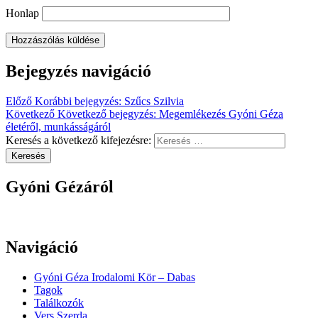
Honlap
Bejegyzés navigáció
Előző
Korábbi bejegyzés:
Szűcs Szilvia
Következő
Következő bejegyzés:
Megemlékezés Gyóni Géza
életéről, munkásságáról
Keresés a következő kifejezésre:
Keresés
Gyóni Gézáról
Navigáció
Gyóni Géza Irodalomi Kör – Dabas
Tagok
Találkozók
Vers Szerda