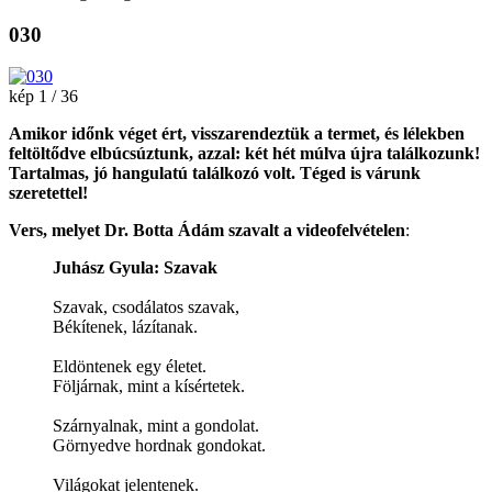
030
kép 1 / 36
Amikor időnk véget ért, visszarendeztük a termet, és lélekben
feltöltődve elbúcsúztunk, azzal: két hét múlva újra találkozunk!
Tartalmas, jó hangulatú találkozó volt. Téged is várunk
szeretettel!
Vers, melyet Dr. Botta Ádám szavalt a videofelvételen
:
Juhász Gyula: Szavak
Szavak, csodálatos szavak,
Békítenek, lázítanak.
Eldöntenek egy életet.
Följárnak, mint a kísértetek.
Szárnyalnak, mint a gondolat.
Görnyedve hordnak gondokat.
Világokat jelentenek.