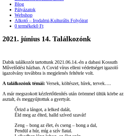
Blog
Pályázatok
Webshop
Alkotó – Irodalmi-Kulturális Folyóirat
0 termékek
0 Ft
2021. június 14. Találkozónk
Dabik találkozót tartottunk 2021.06.14.-én a dabasi Kossuth
Művelődési házban. A Covid vírus elleni védettséget igazoló
igazolvány továbbra is megjelenés feltétele volt.
A találkozónk témái:
Versek, költészet, hírek, tervek….
A már megszokott kézfertőtlenítés után örömmel ültük körbe az
asztalt, és meggyújtottuk a gyertyát.
Őrizd a lángot, a lelked dalát,
Éld meg az élted, halld szíved szavát!
Zeng – bong az élet, és cseng – bong a dal,
Pendül a húr, míg a szív fiatal.