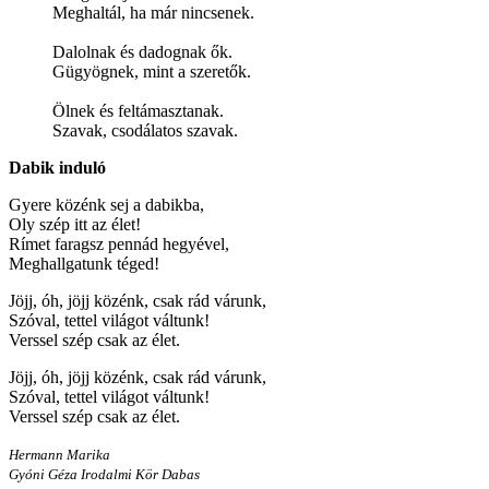
Meghaltál, ha már nincsenek.
Dalolnak és dadognak ők.
Gügyögnek, mint a szeretők.
Ölnek és feltámasztanak.
Szavak, csodálatos szavak.
Dabik induló
Gyere közénk sej a dabikba,
Oly szép itt az élet!
Rímet faragsz pennád hegyével,
Meghallgatunk téged!
Jöjj, óh, jöjj közénk, csak rád várunk,
Szóval, tettel világot váltunk!
Verssel szép csak az élet.
Jöjj, óh, jöjj közénk, csak rád várunk,
Szóval, tettel világot váltunk!
Verssel szép csak az élet.
Hermann Marika
Gyóni Géza Irodalmi Kör Dabas