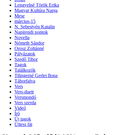
Lengyelné Török Erika
Magyar Kultúra Napja
Mese
március-15
N. Sebestyén Katalin
Napirendi pontok
Novella
Németh Sándor
Orosz Zoltánné
Pályázatok
Szedő Tibor
Tagok
Találkozók
Tilingerné Gerlei Ilona
Táborfalva
Vers
Vers-duett
Versmondó
Vers szerda
Videó
Író
Új tagok
Ültess fát