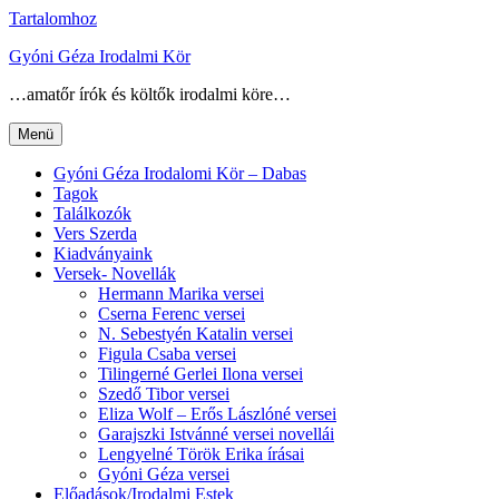
Tartalomhoz
Gyóni Géza Irodalmi Kör
…amatőr írók és költők irodalmi köre…
Menü
Gyóni Géza Irodalomi Kör – Dabas
Tagok
Találkozók
Vers Szerda
Kiadványaink
Versek- Novellák
Hermann Marika versei
Cserna Ferenc versei
N. Sebestyén Katalin versei
Figula Csaba versei
Tilingerné Gerlei Ilona versei
Szedő Tibor versei
Eliza Wolf – Erős Lászlóné versei
Garajszki Istvánné versei novellái
Lengyelné Török Erika írásai
Gyóni Géza versei
Előadások/Irodalmi Estek