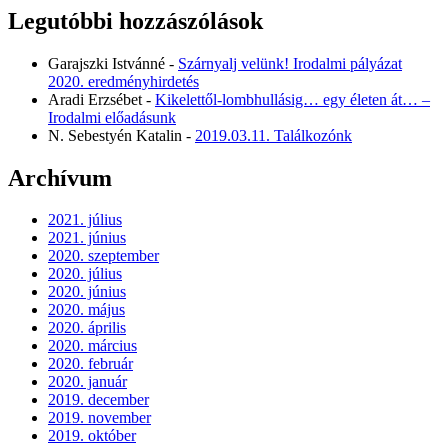
Legutóbbi hozzászólások
Garajszki Istvánné
-
Szárnyalj velünk! Irodalmi pályázat
2020. eredményhirdetés
Aradi Erzsébet
-
Kikelettől-lombhullásig… egy életen át… –
Irodalmi előadásunk
N. Sebestyén Katalin
-
2019.03.11. Találkozónk
Archívum
2021. július
2021. június
2020. szeptember
2020. július
2020. június
2020. május
2020. április
2020. március
2020. február
2020. január
2019. december
2019. november
2019. október