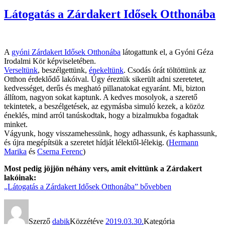
Látogatás a Zárdakert Idősek Otthonába
A
gyóni Zárdakert Idősek Otthonába
látogattunk el, a Gyóni Géza
Irodalmi Kör képviseletében.
Verseltünk
, beszélgettünk,
énekeltünk
. Csodás órát töltöttünk az
Otthon érdeklődő lakóival. Úgy éreztük sikerült adni szeretetet,
kedvességet, derűs és megható pillanatokat egyaránt. Mi, bizton
állítom, nagyon sokat kaptunk. A kedves mosolyok, a szerető
tekintetek, a beszélgetések, az egymásba simuló kezek, a közöz
éneklés, mind arról tanúskodtak, hogy a bizalmukba fogadtak
minket.
Vágyunk, hogy visszamehessünk, hogy adhassunk, és kaphassunk,
és újra megépítsük a szeretet hídját lélektől-lélekig. (
Hermann
Marika
és
Cserna Ferenc
)
Most pedig jöjjön néhány vers, amit elvittünk a Zárdakert
lakóinak:
„Látogatás a Zárdakert Idősek Otthonába”
bővebben
Szerző
dabik
Közzétéve
2019.03.30.
Kategória