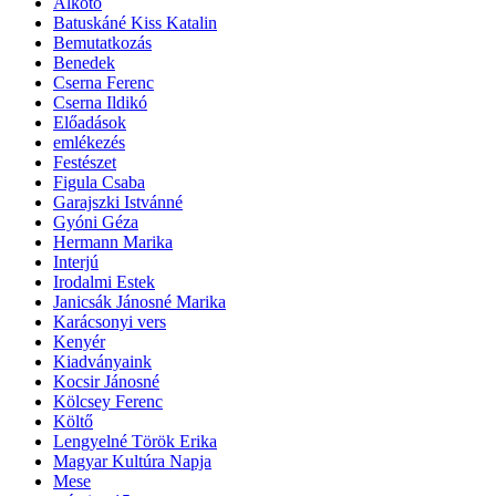
Alkotó
Batuskáné Kiss Katalin
Bemutatkozás
Benedek
Cserna Ferenc
Cserna Ildikó
Előadások
emlékezés
Festészet
Figula Csaba
Garajszki Istvánné
Gyóni Géza
Hermann Marika
Interjú
Irodalmi Estek
Janicsák Jánosné Marika
Karácsonyi vers
Kenyér
Kiadványaink
Kocsir Jánosné
Kölcsey Ferenc
Költő
Lengyelné Török Erika
Magyar Kultúra Napja
Mese