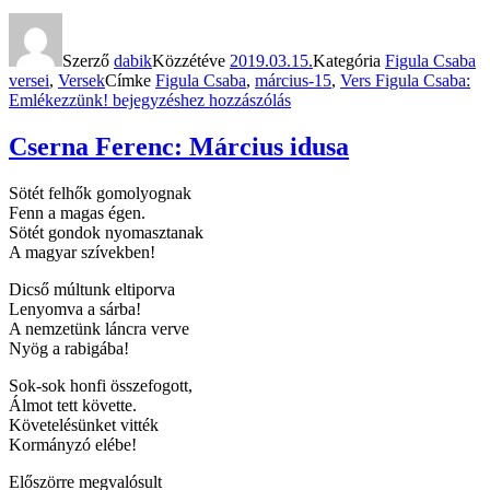
Szerző
dabik
Közzétéve
2019.03.15.
Kategória
Figula Csaba
versei
,
Versek
Címke
Figula Csaba
,
március-15
,
Vers
Figula Csaba:
Emlékezzünk!
bejegyzéshez hozzászólás
Cserna Ferenc: Március idusa
Sötét felhők gomolyognak
Fenn a magas égen.
Sötét gondok nyomasztanak
A magyar szívekben!
Dicső múltunk eltiporva
Lenyomva a sárba!
A nemzetünk láncra verve
Nyög a rabigába!
Sok-sok honfi összefogott,
Álmot tett követte.
Követelésünket vitték
Kormányzó elébe!
Előszörre megvalósult