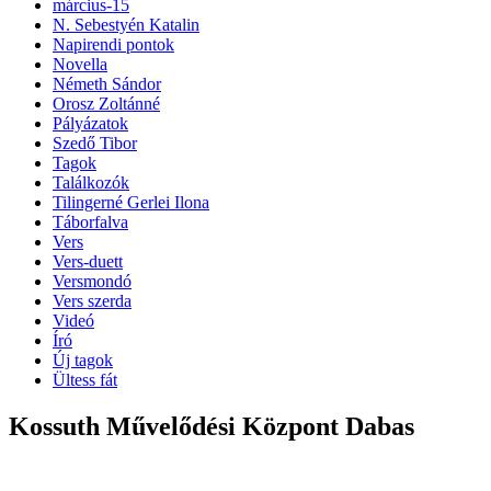
március-15
N. Sebestyén Katalin
Napirendi pontok
Novella
Németh Sándor
Orosz Zoltánné
Pályázatok
Szedő Tibor
Tagok
Találkozók
Tilingerné Gerlei Ilona
Táborfalva
Vers
Vers-duett
Versmondó
Vers szerda
Videó
Író
Új tagok
Ültess fát
Kossuth Művelődési Központ Dabas