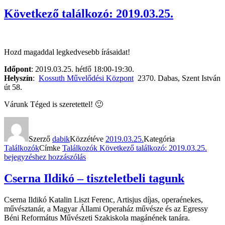
Következő találkozó: 2019.03.25.
Hozd magaddal legkedvesebb írásaidat!
Időpont
: 2019.03.25. hétfő 18:00-19:30.
Helyszín
:
Kossuth Művelődési Központ
2370. Dabas, Szent István
út 58.
Várunk Téged is szeretettel! 🙂
Szerző
dabik
Közzétéve
2019.03.25.
Kategória
Találkozók
Címke
Találkozók
Következő találkozó: 2019.03.25.
bejegyzéshez hozzászólás
Cserna Ildikó – tiszteletbeli tagunk
Cserna Ildikó Katalin Liszt Ferenc, Artisjus díjas, operaénekes,
művésztanár, a Magyar Állami Operaház művésze és az Egressy
Béni Református Művészeti Szakiskola magánének tanára.