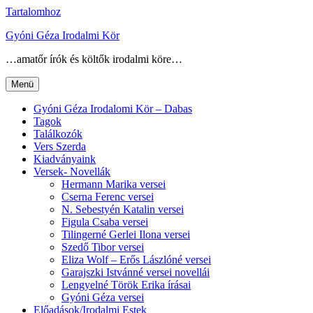
Tartalomhoz
Gyóni Géza Irodalmi Kör
…amatőr írók és költők irodalmi köre…
Menü
Gyóni Géza Irodalomi Kör – Dabas
Tagok
Találkozók
Vers Szerda
Kiadványaink
Versek- Novellák
Hermann Marika versei
Cserna Ferenc versei
N. Sebestyén Katalin versei
Figula Csaba versei
Tilingerné Gerlei Ilona versei
Szedő Tibor versei
Eliza Wolf – Erős Lászlóné versei
Garajszki Istvánné versei novellái
Lengyelné Török Erika írásai
Gyóni Géza versei
Előadások/Irodalmi Estek