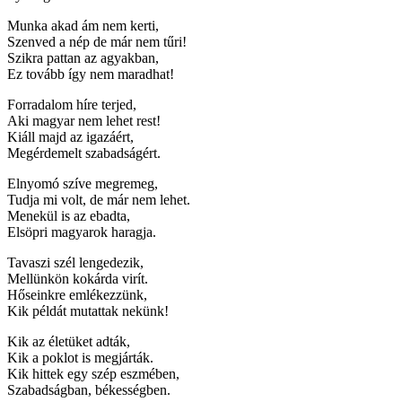
Munka akad ám nem kerti,
Szenved a nép de már nem tűri!
Szikra pattan az agyakban,
Ez tovább így nem maradhat!
Forradalom híre terjed,
Aki magyar nem lehet rest!
Kiáll majd az igazáért,
Megérdemelt szabadságért.
Elnyomó szíve megremeg,
Tudja mi volt, de már nem lehet.
Menekül is az ebadta,
Elsöpri magyarok haragja.
Tavaszi szél lengedezik,
Mellünkön kokárda virít.
Hőseinkre emlékezzünk,
Kik példát mutattak nekünk!
Kik az életüket adták,
Kik a poklot is megjárták.
Kik hittek egy szép eszmében,
Szabadságban, békességben.