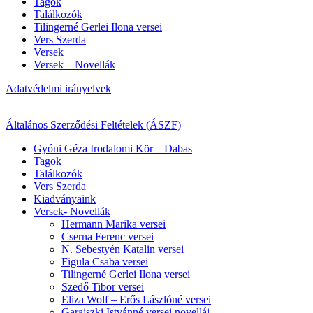
Tagok
Találkozók
Tilingerné Gerlei Ilona versei
Vers Szerda
Versek
Versek – Novellák
Adatvédelmi irányelvek
Általános Szerződési Feltételek (ÁSZF)
Gyóni Géza Irodalomi Kör – Dabas
Tagok
Találkozók
Vers Szerda
Kiadványaink
Versek- Novellák
Hermann Marika versei
Cserna Ferenc versei
N. Sebestyén Katalin versei
Figula Csaba versei
Tilingerné Gerlei Ilona versei
Szedő Tibor versei
Eliza Wolf – Erős Lászlóné versei
Garajszki Istvánné versei novellái