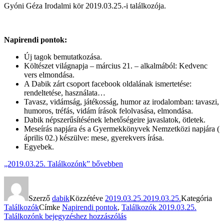
Gyóni Géza Irodalmi kör 2019.03.25.-i találkozója.
Napirendi pontok:
Új tagok bemutatkozása.
Költészet világnapja – március 21. – alkalmából: Kedvenc
vers elmondása.
A Dabik zárt csoport facebook oldalának ismertetése:
rendeltetése, használata…
Tavasz, vidámság, játékosság, humor az irodalomban: tavaszi,
humoros, tréfás, vidám írások felolvasása, elmondása.
Dabik népszerűsítésének lehetőségeire javaslatok, ötletek.
Meseírás napjára és a Gyermekkönyvek Nemzetközi napjára (
április 02.) készülve: mese, gyerekvers írása.
Egyebek.
„2019.03.25. Találkozónk”
bővebben
Szerző
dabik
Közzétéve
2019.03.25.
2019.03.25.
Kategória
Találkozók
Címke
Napirendi pontok
,
Találkozók
2019.03.25.
Találkozónk
bejegyzéshez hozzászólás