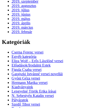
2019. szeptember
2019. augusztus
2019. július
2019. június
2019. május
2019. április
2019. március
2019. február
Kategóriák
Cserna Ferenc versei
Egyéb kategória
Eliza Wolf – Erős Lászlóné versei
Előadások/Irodalmi Estek
Figula Csaba versei
Garajszki Istvánné versei novellái
Gyóni Géza versei
Hermann Marika versei
Kiadványaink
Lengyelné Török Erika írásai
N. Sebestyén Katalin versei
Pályázatok
Szedő Tibor versei