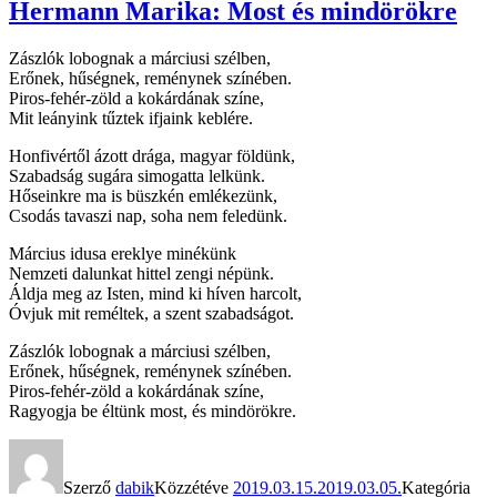
Hermann Marika: Most és mindörökre
Zászlók lobognak a márciusi szélben,
Erőnek, hűségnek, reménynek színében.
Piros-fehér-zöld a kokárdának színe,
Mit leányink tűztek ifjaink keblére.
Honfivértől ázott drága, magyar földünk,
Szabadság sugára simogatta lelkünk.
Hőseinkre ma is büszkén emlékezünk,
Csodás tavaszi nap, soha nem feledünk.
Március idusa ereklye minékünk
Nemzeti dalunkat hittel zengi népünk.
Áldja meg az Isten, mind ki híven harcolt,
Óvjuk mit reméltek, a szent szabadságot.
Zászlók lobognak a márciusi szélben,
Erőnek, hűségnek, reménynek színében.
Piros-fehér-zöld a kokárdának színe,
Ragyogja be éltünk most, és mindörökre.
Szerző
dabik
Közzétéve
2019.03.15.
2019.03.05.
Kategória