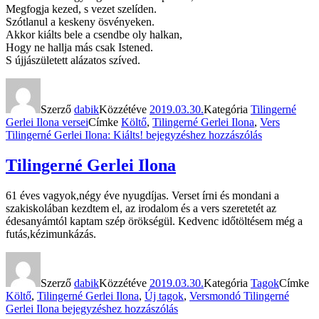
Megfogja kezed, s vezet szelíden.
Szótlanul a keskeny ösvényeken.
Akkor kiálts bele a csendbe oly halkan,
Hogy ne hallja más csak Istened.
S újjászületett alázatos szíved.
Szerző
dabik
Közzétéve
2019.03.30.
Kategória
Tilingerné
Gerlei Ilona versei
Címke
Költő
,
Tilingerné Gerlei Ilona
,
Vers
Tilingerné Gerlei Ilona: Kiálts!
bejegyzéshez hozzászólás
Tilingerné Gerlei Ilona
61 éves vagyok,négy éve nyugdíjas. Verset írni és mondani a
szakiskolában kezdtem el, az irodalom és a vers szeretetét az
édesanyámtól kaptam szép örökségül. Kedvenc időtöltésem még a
futás,kézimunkázás.
Szerző
dabik
Közzétéve
2019.03.30.
Kategória
Tagok
Címke
Költő
,
Tilingerné Gerlei Ilona
,
Új tagok
,
Versmondó
Tilingerné
Gerlei Ilona
bejegyzéshez hozzászólás