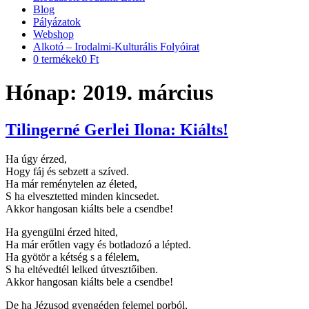
Blog
Pályázatok
Webshop
Alkotó – Irodalmi-Kulturális Folyóirat
0 termékek
0 Ft
Hónap:
2019. március
Tilingerné Gerlei Ilona: Kiálts!
Ha úgy érzed,
Hogy fáj és sebzett a szíved.
Ha már reménytelen az életed,
S ha elvesztetted minden kincsedet.
Akkor hangosan kiálts bele a csendbe!
Ha gyengülni érzed hited,
Ha már erőtlen vagy és botladozó a lépted.
Ha gyötör a kétség s a félelem,
S ha eltévedtél lelked útvesztőiben.
Akkor hangosan kiálts bele a csendbe!
De ha Jézusod gyengéden felemel porból,