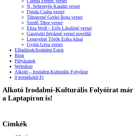
Cserna Ferenc versei
N. Sebestyén Katalin versei
Figula Csaba versei
Tilingerné Gerlei Ilona versei
Szedő Tibor versei
Eliza Wolf – Erős Lászlóné versei
Garajszki Istvánné versei novellái
Lengyelné Török Erika írásai
Gyóni Géza versei
Előadások/Irodalmi Estek
Blog
Pályázatok
Webshop
Alkotó – Irodalmi-Kulturális Folyóirat
0 termékek
0 Ft
Alkotó Irodalmi-Kulturális Folyóirat már
a Laptapíron is!
Címkék