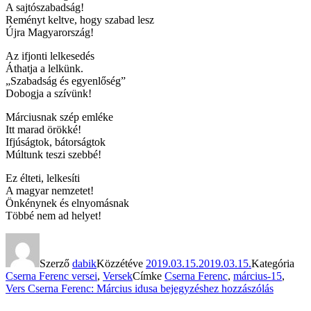
A sajtószabadság!
Reményt keltve, hogy szabad lesz
Újra Magyarország!
Az ifjonti lelkesedés
Áthatja a lelkünk.
„Szabadság és egyenlőség”
Dobogja a szívünk!
Márciusnak szép emléke
Itt marad örökké!
Ifjúságtok, bátorságtok
Múltunk teszi szebbé!
Ez élteti, lelkesíti
A magyar nemzetet!
Önkénynek és elnyomásnak
Többé nem ad helyet!
Szerző
dabik
Közzétéve
2019.03.15.
2019.03.15.
Kategória
Cserna Ferenc versei
,
Versek
Címke
Cserna Ferenc
,
március-15
,
Vers
Cserna Ferenc: Március idusa
bejegyzéshez hozzászólás