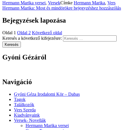
Hermann Marika versei
,
Versek
Címke
Hermann Marika
,
Vers
Hermann Marika: Most és mindörökre
bejegyzéshez hozzászólás
Bejegyzések lapozása
Oldal
1
Oldal
2
Következő oldal
Keresés a következő kifejezésre:
Keresés
Gyóni Gézáról
Navigáció
Gyóni Géza Irodalomi Kör – Dabas
Tagok
Találkozók
Vers Szerda
Kiadványaink
Versek- Novellák
Hermann Marika versei