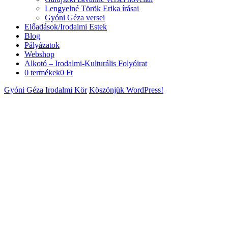
Lengyelné Török Erika írásai
Gyóni Géza versei
Előadások/Irodalmi Estek
Blog
Pályázatok
Webshop
Alkotó – Irodalmi-Kulturális Folyóirat
0 termékek
0 Ft
Gyóni Géza Irodalmi Kör
Köszönjük WordPress!