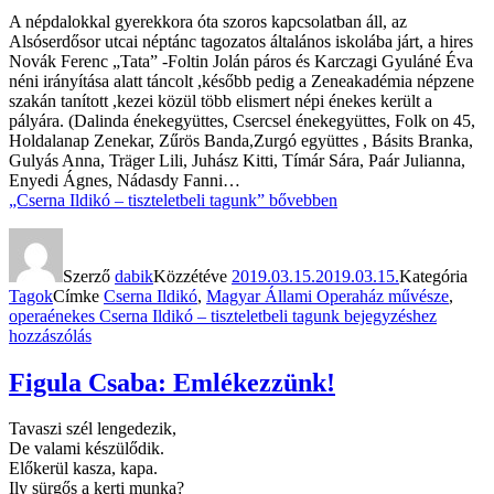
A népdalokkal gyerekkora óta szoros kapcsolatban áll, az
Alsóserdősor utcai néptánc tagozatos általános iskolába járt, a hires
Novák Ferenc „Tata” -Foltin Jolán páros és Karczagi Gyuláné Éva
néni irányítása alatt táncolt ,később pedig a Zeneakadémia népzene
szakán tanított ,kezei közül több elismert népi énekes került a
pályára. (Dalinda énekegyüttes, Csercsel énekegyüttes, Folk on 45,
Holdalanap Zenekar, Zűrös Banda,Zurgó együttes , Básits Branka,
Gulyás Anna, Träger Lili, Juhász Kitti, Tímár Sára, Paár Julianna,
Enyedi Ágnes, Nádasdy Fanni…
„Cserna Ildikó – tiszteletbeli tagunk”
bővebben
Szerző
dabik
Közzétéve
2019.03.15.
2019.03.15.
Kategória
Tagok
Címke
Cserna Ildikó
,
Magyar Állami Operaház művésze
,
operaénekes
Cserna Ildikó – tiszteletbeli tagunk
bejegyzéshez
hozzászólás
Figula Csaba: Emlékezzünk!
Tavaszi szél lengedezik,
De valami készülődik.
Előkerül kasza, kapa.
Ily sürgős a kerti munka?