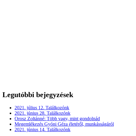
Legutóbbi bejegyzések
2021. július 12. Találkozónk
2021. június 28. Találkozónk
Orosz Zoltánné: Több vagy, mint gondolnád
Megemlékezés Gyóni Géza életéről, munkásságáról
2021. június 14. Találkozónk