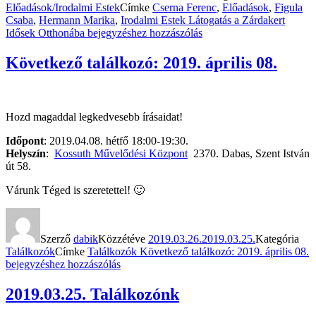
Előadások/Irodalmi Estek
Címke
Cserna Ferenc
,
Előadások
,
Figula
Csaba
,
Hermann Marika
,
Irodalmi Estek
Látogatás a Zárdakert
Idősek Otthonába
bejegyzéshez hozzászólás
Következő találkozó: 2019. április 08.
Hozd magaddal legkedvesebb írásaidat!
Időpont
: 2019.04.08. hétfő 18:00-19:30.
Helyszín
:
Kossuth Művelődési Központ
2370. Dabas, Szent István
út 58.
Várunk Téged is szeretettel! 🙂
Szerző
dabik
Közzétéve
2019.03.26.
2019.03.25.
Kategória
Találkozók
Címke
Találkozók
Következő találkozó: 2019. április 08.
bejegyzéshez hozzászólás
2019.03.25. Találkozónk