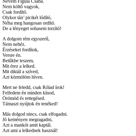
Nevem Figula Csaba.
Nem költő vagyok,
Csak fordító.
Olykor tán’ picikét lódító,
Néha meg hangosan ordító.
De a lényeget sohasem torzító!
A dolgom rém egyszerű,
Nem nehéz.
Érzéseket fordítok,
Versre én.
Betűkbe teszem,
Mit érez a lelked.
Mit diktál a szíved,
Azt körmölöm híven.
Mert ne feledd, csak Rólad írok!
Felfedem én minden kínod,
Örömöd és rettegésed.
Támaszt nyújtok én tenéked!
Más dolgod nincs, csak elfogadni.
Jó keményen megragadni,
Azt a mankót amit kaptál.
Azt ami a lelkednek használ!