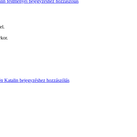
lin festményei
bejegyzéshez hozzászólás
el.
ykor.
n Katalin
bejegyzéshez hozzászólás