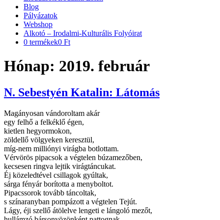
Blog
Pályázatok
Webshop
Alkotó – Irodalmi-Kulturális Folyóirat
0 termékek
0 Ft
Hónap:
2019. február
N. Sebestyén Katalin: Látomás
Magányosan vándoroltam akár
egy felhő a felkéklő égen,
kietlen hegyormokon,
zöldellő völgyeken keresztül,
míg-nem milliónyi virágba botlottam.
Vérvörös pipacsok a végtelen búzamezőben,
kecsesen ringva lejtik virágtáncukat.
Éj közeledtével csillagok gyúltak,
sárga fényár borította a menyboltot.
Pipacssorok tovább táncoltak,
s színaranyban pompázott a végtelen Tejút.
Lágy, éji szellő átölelve lengeti e lángoló mezőt,
hullámzó bársonyözönként pattognak