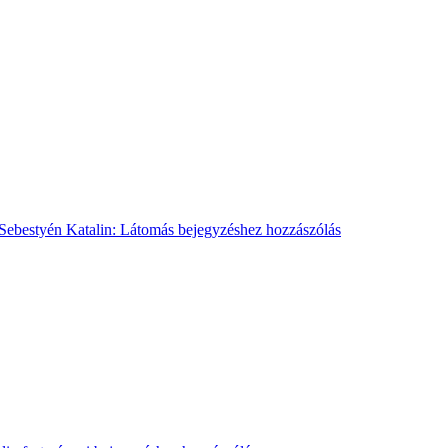
Sebestyén Katalin: Látomás
bejegyzéshez hozzászólás