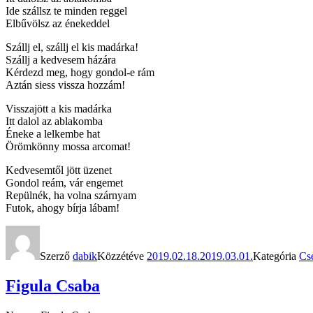
Ide szállsz te minden reggel
Elbűvölsz az énekeddel
Szállj el, szállj el kis madárka!
Szállj a kedvesem házára
Kérdezd meg, hogy gondol-e rám
Aztán siess vissza hozzám!
Visszajött a kis madárka
Itt dalol az ablakomba
Éneke a lelkembe hat
Örömkönny mossa arcomat!
Kedvesemtől jött üzenet
Gondol reám, vár engemet
Repülnék, ha volna szárnyam
Futok, ahogy bírja lábam!
Szerző
dabik
Közzétéve
2019.02.18.
2019.03.01.
Kategória
Cse
Figula Csaba