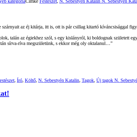
yéb kategória
Címke
Festészet
,
N. Sebestyén Katalin
N. Sebestyén Kata
zárnyait az éj kitárja, itt is, ott is pár csillag kitartó kíváncsisággal figy
lok, talán az égiekhez szól, s egy kislányról, ki boldognak született eg
datán sírva-ríva megszületünk, s ekkor még oly oktalanul…”
estészet
,
Író
,
Költő
,
N. Sebestyén Katalin
,
Tagok
,
Új tagok
N. Sebestyé
at!