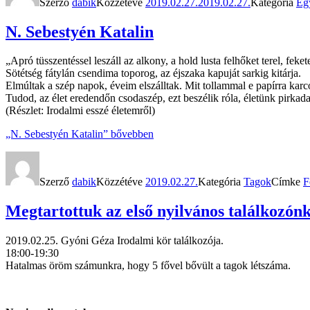
Szerző
dabik
Közzétéve
2019.02.27.
2019.02.27.
Kategória
Eg
N. Sebestyén Katalin
„Apró tüsszentéssel leszáll az alkony, a hold lusta felhőket terel, fekete s
Sötétség fátylán csendima toporog, az éjszaka kapuját sarkig kitárja.
Elmúltak a szép napok, éveim elszálltak. Mit tollammal e papírra karco
Tudod, az élet eredendőn csodaszép, ezt beszélik róla, életünk pirka
(Részlet: Irodalmi esszé életemről)
„N. Sebestyén Katalin”
bővebben
Szerző
dabik
Közzétéve
2019.02.27.
Kategória
Tagok
Címke
F
Megtartottuk az első nyilvános találkozónk
2019.02.25. Gyóni Géza Irodalmi kör találkozója.
18:00-19:30
Hatalmas öröm számunkra, hogy 5 fővel bővült a tagok létszáma.