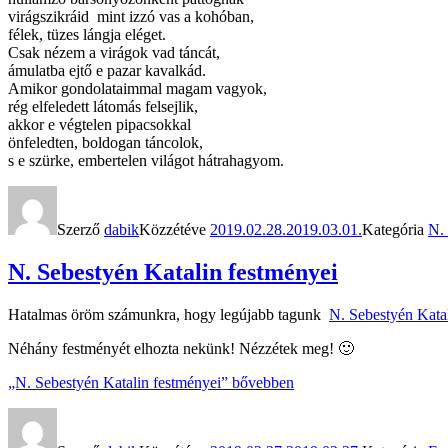
virágszikráid mint izzó vas a kohóban,
félek, tüzes lángja eléget.
Csak nézem a virágok vad táncát,
ámulatba ejtő e pazar kavalkád.
Amikor gondolataimmal magam vagyok,
rég elfeledett látomás felsejlik,
akkor e végtelen pipacsokkal
önfeledten, boldogan táncolok,
s e szürke, embertelen világot hátrahagyom.
Szerző
dabik
Közzétéve
2019.02.28.
2019.03.01.
Kategória
N. 
N. Sebestyén Katalin festményei
Hatalmas öröm számunkra, hogy legújabb tagunk
N. Sebestyén Kata
Néhány festményét elhozta nekünk! Nézzétek meg! 🙂
„N. Sebestyén Katalin festményei”
bővebben