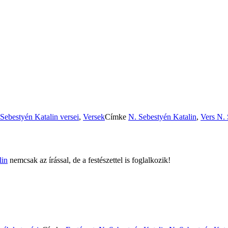
Sebestyén Katalin versei
,
Versek
Címke
N. Sebestyén Katalin
,
Vers
N. 
lin
nemcsak az írással, de a festészettel is foglalkozik!