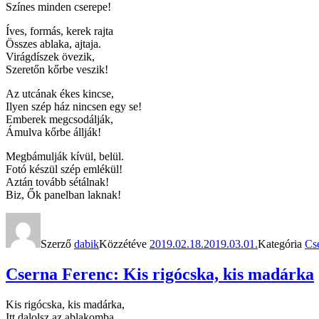
Színes minden cserepe!
Íves, formás, kerek rajta
Összes ablaka, ajtaja.
Virágdíszek övezik,
Szeretőn kőrbe veszik!
Az utcának ékes kincse,
Ilyen szép ház nincsen egy se!
Emberek megcsodálják,
Ámulva kőrbe állják!
Megbámulják kívül, belül.
Fotó készül szép emlékül!
Aztán tovább sétálnak!
Biz, Ők panelban laknak!
Szerző
dabik
Közzétéve
2019.02.18.
2019.03.01.
Kategória
Cse
Cserna Ferenc: Kis rigócska, kis madárka
Kis rigócska, kis madárka,
Itt dalolsz az ablakomba