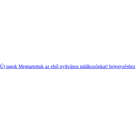
Új tagok
Megtartottuk az első nyilvános találkozónkat!
bejegyzéshez