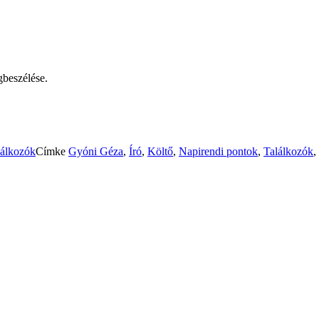
gbeszélése.
lálkozók
Címke
Gyóni Géza
,
Író
,
Költő
,
Napirendi pontok
,
Találkozók
,