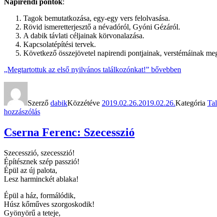
Napirendi pontok
:
Tagok bemutatkozása, egy-egy vers felolvasása.
Rövid ismeretterjesztő a névadóról, Gyóni Gézáról.
A dabik távlati céljainak körvonalazása.
Kapcsolatépítési tervek.
Következő összejövetel napirendi pontjainak, verstémáinak me
„Megtartottuk az első nyilvános találkozónkat!”
bővebben
Szerző
dabik
Közzétéve
2019.02.26.
2019.02.26.
Kategória
Ta
hozzászólás
Cserna Ferenc: Szecesszió
Szecesszió, szecesszió!
Építésznek szép passzió!
Épül az új palota,
Lesz harminckét ablaka!
Épül a ház, formálódik,
Húsz kőműves szorgoskodik!
Gyönyörű a teteje,