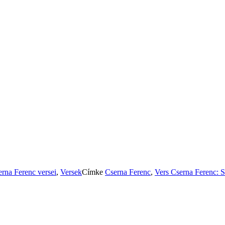
rna Ferenc versei
,
Versek
Címke
Cserna Ferenc
,
Vers
Cserna Ferenc: S