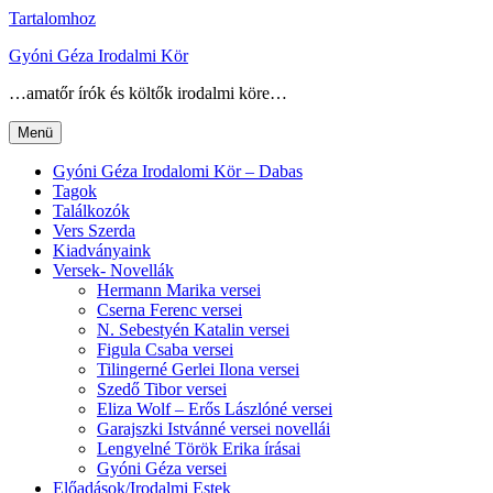
Tartalomhoz
Gyóni Géza Irodalmi Kör
…amatőr írók és költők irodalmi köre…
Menü
Gyóni Géza Irodalomi Kör – Dabas
Tagok
Találkozók
Vers Szerda
Kiadványaink
Versek- Novellák
Hermann Marika versei
Cserna Ferenc versei
N. Sebestyén Katalin versei
Figula Csaba versei
Tilingerné Gerlei Ilona versei
Szedő Tibor versei
Eliza Wolf – Erős Lászlóné versei
Garajszki Istvánné versei novellái
Lengyelné Török Erika írásai
Gyóni Géza versei
Előadások/Irodalmi Estek