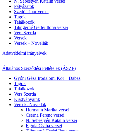
N. Sebestyén Katalin versei
Pályázatok
Szedő Tibor versei
Tagok
Találkozók
Tilingerné Gerlei Ilona versei
Vers Szerda
Versek
Versek – Novellák
Adatvédelmi irányelvek
Általános Szerződési Feltételek (ÁSZF)
Gyóni Géza Irodalomi Kör – Dabas
Tagok
Találkozók
Vers Szerda
Kiadványaink
Versek- Novellák
Hermann Marika versei
Cserna Ferenc versei
N. Sebestyén Katalin versei
Figula Csaba versei
Tilingerné Gerlei Ilona versei