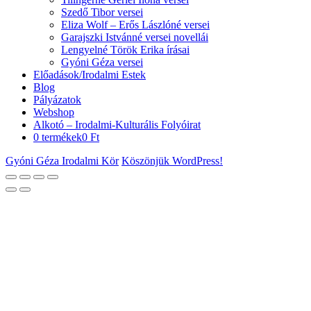
Szedő Tibor versei
Eliza Wolf – Erős Lászlóné versei
Garajszki Istvánné versei novellái
Lengyelné Török Erika írásai
Gyóni Géza versei
Előadások/Irodalmi Estek
Blog
Pályázatok
Webshop
Alkotó – Irodalmi-Kulturális Folyóirat
0 termékek
0 Ft
Gyóni Géza Irodalmi Kör
Köszönjük WordPress!