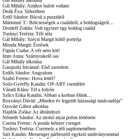
Gál Mihály alkotása
Gál Mihály: Amikor halott voltam
Deák Éva: Sírkertben
Erdő Sándor: Búcsú a pusztától
Mártonné T.: Bölcsességek a családról, a boldogságról…
Drotleff Zoltán: Volt egyszer egy boldog család
Turányi Terézia: Téli séta
Gál Mihály: Szécsi Margit költő portréja
Monda Margit: Érzések
Figula Csaba: A vér nem köt!
Imre Anna: Szárnyrakelő sas
Gál Mihály alkotása
Garajszki Istvánné: Első szerelem
Erdős Sándor: Angyalom
Szabó Ferenc: Hova lettél?
Soós-Györffy Katalin: OP-ART csendélet
Váradi Klára: Tél a folyón
Szűcs Erika Katalin: Abban a korban élünk…
Rozványi Dávid: „Minden év legjobb házassági tanácsadója”
Ozsvárt Gábor alkotása
Hajdók Zsóka: Az ábrándozó
Németh Sándor: Az utolsó atyai pofon története
Cserna Ferenc: A postás kétszer csenget
Turányi Terézia: Csermely a téli naplementében
Sári Katalin: Messenger párbeszéd egykori tanítványommal