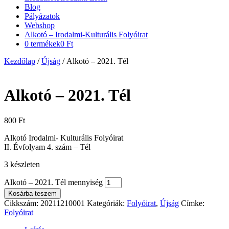
Blog
Pályázatok
Webshop
Alkotó – Irodalmi-Kulturális Folyóirat
0 termékek
0 Ft
Kezdőlap
/
Újság
/ Alkotó – 2021. Tél
Alkotó – 2021. Tél
800
Ft
Alkotó Irodalmi- Kulturális Folyóirat
II. Évfolyam 4. szám – Tél
3 készleten
Alkotó – 2021. Tél mennyiség
Kosárba teszem
Cikkszám:
20211210001
Kategóriák:
Folyóirat
,
Újság
Címke:
Folyóirat