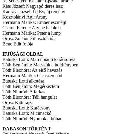
N. Sebestyén Katalin: Éjszaka úrnője
Kiss József: Nagyapó deres lesz
Kanizsa József: Új Év, új remény
Kosztolányi Ági: Arany
Hermann Marika: Ember eszmélj!
Cserna Ferenc: A zene hatalma
Hermann Marika: Peter a lump
Orosz Zoltánné illusztrációja
Bene Edit fotója
IFJÚSÁGI OLDAL
Batuska Lotti: Marci manó karácsonya
Tóth Benjámin: Macskák a holdfényben
Tóth Eleonóra: Az első havazás
Hermann Marika: Cicaszerenád
Batuska Lotti alkotása
Tóth Benjámin: Megérkeztem
Tóth Nimród: A farkas
Tóth Eleonóra: Téli hangulat
Orosz Kitti rajza
Batuska Lotti: Karácsony
Batuska Lotti: Micimackó
Tóth Nimród: Nyomok a hóban
DABASON TÖRTÉNT