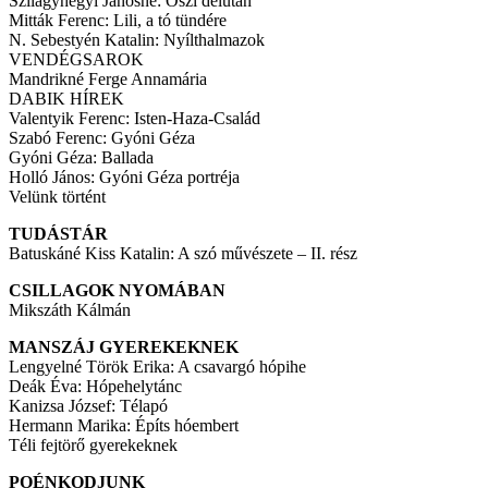
Szilágyhegyi Jánosné: Őszi délután
Mitták Ferenc: Lili, a tó tündére
N. Sebestyén Katalin: Nyílthalmazok
VENDÉGSAROK
Mandrikné Ferge Annamária
DABIK HÍREK
Valentyik Ferenc: Isten-Haza-Család
Szabó Ferenc: Gyóni Géza
Gyóni Géza: Ballada
Holló János: Gyóni Géza portréja
Velünk történt
TUDÁSTÁR
Batuskáné Kiss Katalin: A szó művészete – II. rész
CSILLAGOK NYOMÁBAN
Mikszáth Kálmán
MANSZÁJ GYEREKEKNEK
Lengyelné Török Erika: A csavargó hópihe
Deák Éva: Hópehelytánc
Kanizsa József: Télapó
Hermann Marika: Építs hóembert
Téli fejtörő gyerekeknek
POÉNKODJUNK