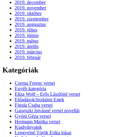
2019. december
2019. november
2019. október
2019. szeptember
2019. augusztus
2019. július
2019. június
2019. május
2019. április
2019. március
2019. február
Kategóriák
Cserna Ferenc versei
Egyéb kategória
Eliza Wolf – Erős Lászlóné versei
Előadások/Irodalmi Estek
Figula Csaba versei
Garajszki Istvánné versei novellái
Gyóni Géza versei
Hermann Marika versei
Kiadványaink
Lengyelné Török Erika írásai