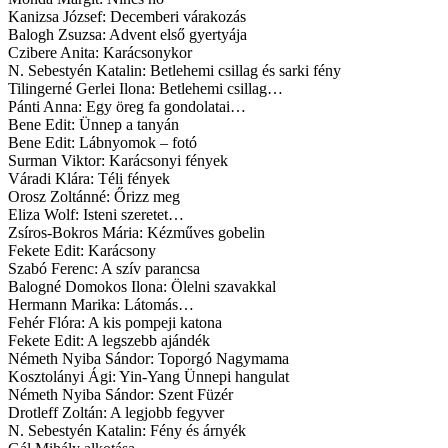
Kanizsa József: Decemberi várakozás
Balogh Zsuzsa: Advent első gyertyája
Czibere Anita: Karácsonykor
N. Sebestyén Katalin: Betlehemi csillag és sarki fény
Tilingerné Gerlei Ilona: Betlehemi csillag…
Pánti Anna: Egy öreg fa gondolatai…
Bene Edit: Ünnep a tanyán
Bene Edit: Lábnyomok – fotó
Surman Viktor: Karácsonyi fények
Váradi Klára: Téli fények
Orosz Zoltánné: Őrizz meg
Eliza Wolf: Isteni szeretet…
Zsíros-Bokros Mária: Kézműves gobelin
Fekete Edit: Karácsony
Szabó Ferenc: A szív parancsa
Balogné Domokos Ilona: Ölelni szavakkal
Hermann Marika: Látomás…
Fehér Flóra: A kis pompeji katona
Fekete Edit: A legszebb ajándék
Németh Nyiba Sándor: Toporgó Nagymama
Kosztolányi Ági: Yin-Yang Ünnepi hangulat
Németh Nyiba Sándor: Szent Füzér
Drotleff Zoltán: A legjobb fegyver
N. Sebestyén Katalin: Fény és árnyék