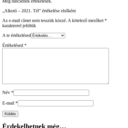
Még nincsenek értékelések.
„Alkotó – 2021. Tél” értékelése elsőként
Az e-mail címet nem tesszük közzé.
A kötelező mezőket
*
karakterrel jelöltük
A te értékelésed
Értékelésed
*
Név
*
E-mail
*
Érdekelhetnek még…