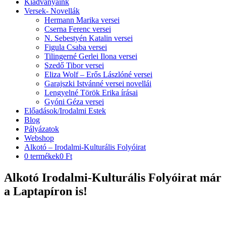
Kiadványaink
Versek- Novellák
Hermann Marika versei
Cserna Ferenc versei
N. Sebestyén Katalin versei
Figula Csaba versei
Tilingerné Gerlei Ilona versei
Szedő Tibor versei
Eliza Wolf – Erős Lászlóné versei
Garajszki Istvánné versei novellái
Lengyelné Török Erika írásai
Gyóni Géza versei
Előadások/Irodalmi Estek
Blog
Pályázatok
Webshop
Alkotó – Irodalmi-Kulturális Folyóirat
0 termékek
0 Ft
Alkotó Irodalmi-Kulturális Folyóirat már
a Laptapíron is!