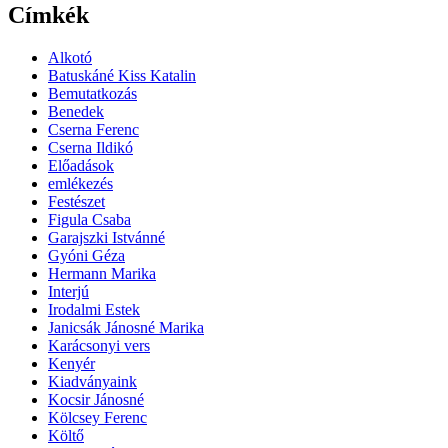
Címkék
Alkotó
Batuskáné Kiss Katalin
Bemutatkozás
Benedek
Cserna Ferenc
Cserna Ildikó
Előadások
emlékezés
Festészet
Figula Csaba
Garajszki Istvánné
Gyóni Géza
Hermann Marika
Interjú
Irodalmi Estek
Janicsák Jánosné Marika
Karácsonyi vers
Kenyér
Kiadványaink
Kocsir Jánosné
Kölcsey Ferenc
Költő