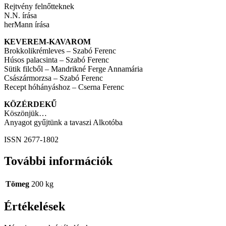
Rejtvény felnőtteknek
N.N. írása
herMann írása
KEVEREM-KAVAROM
Brokkolikrémleves – Szabó Ferenc
Húsos palacsinta – Szabó Ferenc
Sütik filcből – Mandrikné Ferge Annamária
Császármorzsa – Szabó Ferenc
Recept hóhányáshoz – Cserna Ferenc
KÖZÉRDEKŰ
Köszönjük…
Anyagot gyűjtünk a tavaszi Alkotóba
ISSN 2677-1802
További információk
Tömeg
200 kg
Értékelések