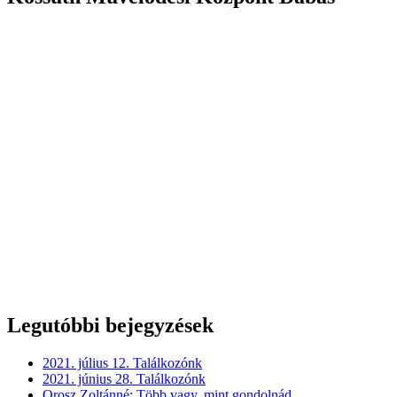
Legutóbbi bejegyzések
2021. július 12. Találkozónk
2021. június 28. Találkozónk
Orosz Zoltánné: Több vagy, mint gondolnád