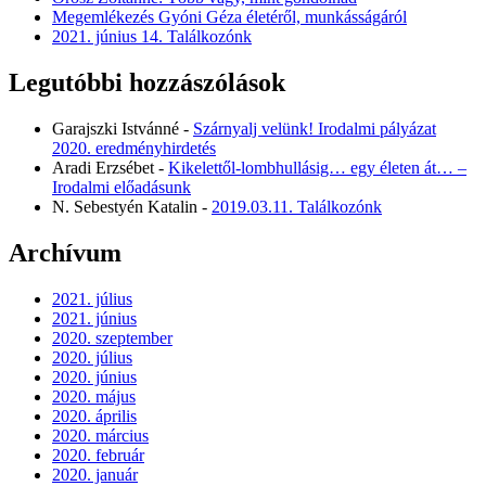
Megemlékezés Gyóni Géza életéről, munkásságáról
2021. június 14. Találkozónk
Legutóbbi hozzászólások
Garajszki Istvánné
-
Szárnyalj velünk! Irodalmi pályázat
2020. eredményhirdetés
Aradi Erzsébet
-
Kikelettől-lombhullásig… egy életen át… –
Irodalmi előadásunk
N. Sebestyén Katalin
-
2019.03.11. Találkozónk
Archívum
2021. július
2021. június
2020. szeptember
2020. július
2020. június
2020. május
2020. április
2020. március
2020. február
2020. január