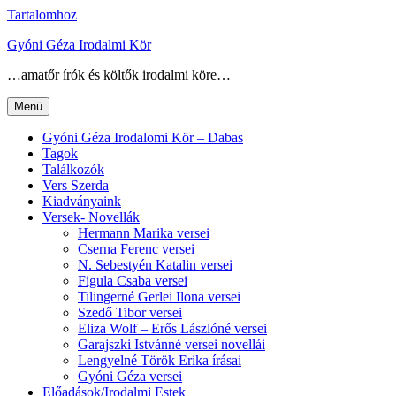
Tartalomhoz
Gyóni Géza Irodalmi Kör
…amatőr írók és költők irodalmi köre…
Menü
Gyóni Géza Irodalomi Kör – Dabas
Tagok
Találkozók
Vers Szerda
Kiadványaink
Versek- Novellák
Hermann Marika versei
Cserna Ferenc versei
N. Sebestyén Katalin versei
Figula Csaba versei
Tilingerné Gerlei Ilona versei
Szedő Tibor versei
Eliza Wolf – Erős Lászlóné versei
Garajszki Istvánné versei novellái
Lengyelné Török Erika írásai
Gyóni Géza versei
Előadások/Irodalmi Estek