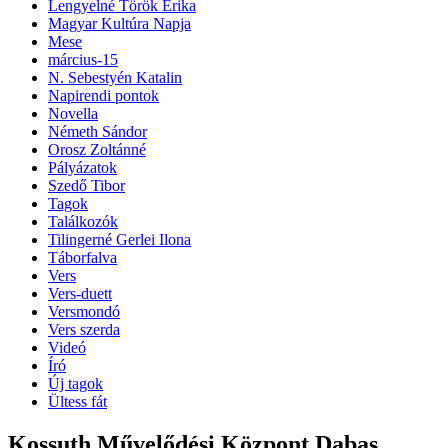
Lengyelné Török Erika
Magyar Kultúra Napja
Mese
március-15
N. Sebestyén Katalin
Napirendi pontok
Novella
Németh Sándor
Orosz Zoltánné
Pályázatok
Szedő Tibor
Tagok
Találkozók
Tilingerné Gerlei Ilona
Táborfalva
Vers
Vers-duett
Versmondó
Vers szerda
Videó
Író
Új tagok
Ültess fát
Kossuth Művelődési Központ Dabas