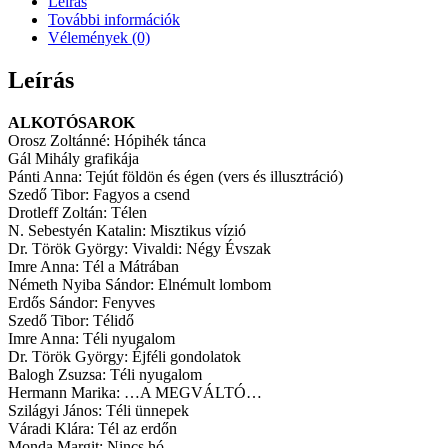
Leírás
További információk
Vélemények (0)
Leírás
ALKOTÓSAROK
Orosz Zoltánné: Hópihék tánca
Gál Mihály grafikája
Pánti Anna: Tejút földön és égen (vers és illusztráció)
Szedő Tibor: Fagyos a csend
Drotleff Zoltán: Télen
N. Sebestyén Katalin: Misztikus vízió
Dr. Török György: Vivaldi: Négy Évszak
Imre Anna: Tél a Mátrában
Németh Nyiba Sándor: Elnémult lombom
Erdős Sándor: Fenyves
Szedő Tibor: Télidő
Imre Anna: Téli nyugalom
Dr. Török György: Éjféli gondolatok
Balogh Zsuzsa: Téli nyugalom
Hermann Marika: …A MEGVÁLTÓ…
Szilágyi János: Téli ünnepek
Váradi Klára: Tél az erdőn
Monda Margit: Nincs hó