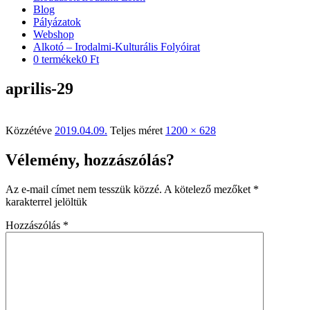
Blog
Pályázatok
Webshop
Alkotó – Irodalmi-Kulturális Folyóirat
0 termékek
0 Ft
aprilis-29
Közzétéve
2019.04.09.
Teljes méret
1200 × 628
Vélemény, hozzászólás?
Az e-mail címet nem tesszük közzé.
A kötelező mezőket
*
karakterrel jelöltük
Hozzászólás
*