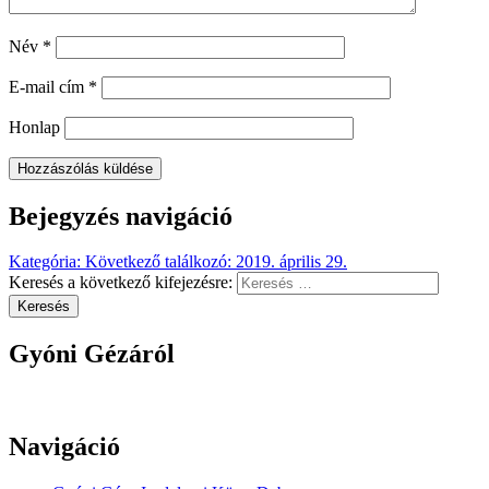
Név
*
E-mail cím
*
Honlap
Bejegyzés navigáció
Kategória
:
Következő találkozó: 2019. április 29.
Keresés a következő kifejezésre:
Keresés
Gyóni Gézáról
Navigáció