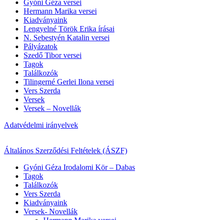
Gyóni Géza versei
Hermann Marika versei
Kiadványaink
Lengyelné Török Erika írásai
N. Sebestyén Katalin versei
Pályázatok
Szedő Tibor versei
Tagok
Találkozók
Tilingerné Gerlei Ilona versei
Vers Szerda
Versek
Versek – Novellák
Adatvédelmi irányelvek
Általános Szerződési Feltételek (ÁSZF)
Gyóni Géza Irodalomi Kör – Dabas
Tagok
Találkozók
Vers Szerda
Kiadványaink
Versek- Novellák