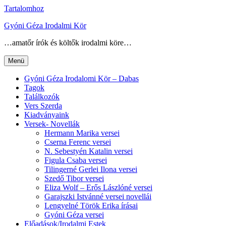
Tartalomhoz
Gyóni Géza Irodalmi Kör
…amatőr írók és költők irodalmi köre…
Menü
Gyóni Géza Irodalomi Kör – Dabas
Tagok
Találkozók
Vers Szerda
Kiadványaink
Versek- Novellák
Hermann Marika versei
Cserna Ferenc versei
N. Sebestyén Katalin versei
Figula Csaba versei
Tilingerné Gerlei Ilona versei
Szedő Tibor versei
Eliza Wolf – Erős Lászlóné versei
Garajszki Istvánné versei novellái
Lengyelné Török Erika írásai
Gyóni Géza versei
Előadások/Irodalmi Estek