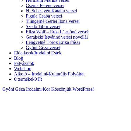
Hermann Marika versei
Cserna Ferenc versei
N. Sebestyén Katalin versei
Figula Csaba versei
Tilingerné Gerlei Ilona versei
Szedő Tibor versei
Eliza Wolf – Erős Lászlóné versei
Garajszki Istvánné versei novellái
Lengyelné Török Erika írásai
Gyóni Géza versei
Előadások/Irodalmi Estek
Blog
Pályázatok
Webshop
Alkotó – Irodalmi-Kulturális Folyóirat
0 termékek
0 Ft
Gyóni Géza Irodalmi Kör
Köszönjük WordPress!