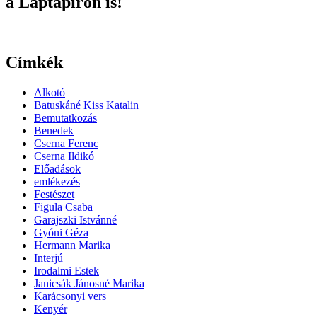
a Laptapíron is!
Címkék
Alkotó
Batuskáné Kiss Katalin
Bemutatkozás
Benedek
Cserna Ferenc
Cserna Ildikó
Előadások
emlékezés
Festészet
Figula Csaba
Garajszki Istvánné
Gyóni Géza
Hermann Marika
Interjú
Irodalmi Estek
Janicsák Jánosné Marika
Karácsonyi vers
Kenyér