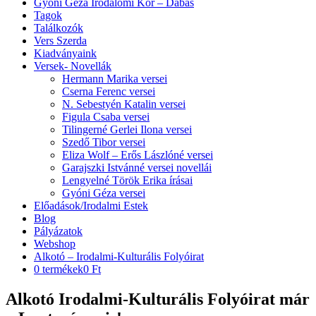
Gyóni Géza Irodalomi Kör – Dabas
Tagok
Találkozók
Vers Szerda
Kiadványaink
Versek- Novellák
Hermann Marika versei
Cserna Ferenc versei
N. Sebestyén Katalin versei
Figula Csaba versei
Tilingerné Gerlei Ilona versei
Szedő Tibor versei
Eliza Wolf – Erős Lászlóné versei
Garajszki Istvánné versei novellái
Lengyelné Török Erika írásai
Gyóni Géza versei
Előadások/Irodalmi Estek
Blog
Pályázatok
Webshop
Alkotó – Irodalmi-Kulturális Folyóirat
0 termékek
0 Ft
Alkotó Irodalmi-Kulturális Folyóirat már