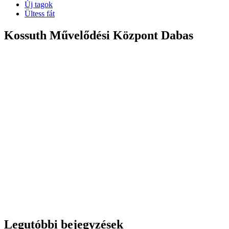
Új tagok
Ültess fát
Kossuth Művelődési Központ Dabas
Legutóbbi bejegyzések