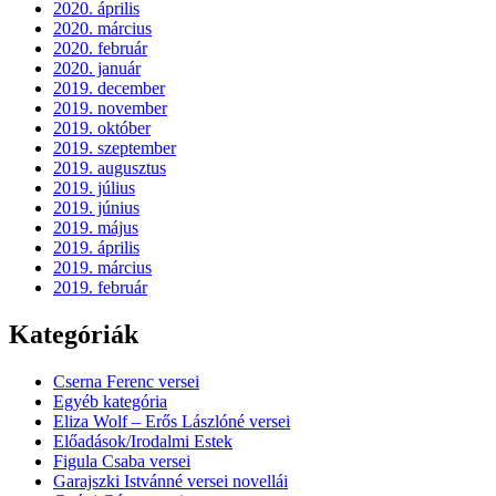
2020. április
2020. március
2020. február
2020. január
2019. december
2019. november
2019. október
2019. szeptember
2019. augusztus
2019. július
2019. június
2019. május
2019. április
2019. március
2019. február
Kategóriák
Cserna Ferenc versei
Egyéb kategória
Eliza Wolf – Erős Lászlóné versei
Előadások/Irodalmi Estek
Figula Csaba versei
Garajszki Istvánné versei novellái