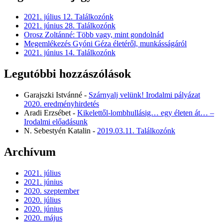
2021. július 12. Találkozónk
2021. június 28. Találkozónk
Orosz Zoltánné: Több vagy, mint gondolnád
Megemlékezés Gyóni Géza életéről, munkásságáról
2021. június 14. Találkozónk
Legutóbbi hozzászólások
Garajszki Istvánné
-
Szárnyalj velünk! Irodalmi pályázat
2020. eredményhirdetés
Aradi Erzsébet
-
Kikelettől-lombhullásig… egy életen át… –
Irodalmi előadásunk
N. Sebestyén Katalin
-
2019.03.11. Találkozónk
Archívum
2021. július
2021. június
2020. szeptember
2020. július
2020. június
2020. május