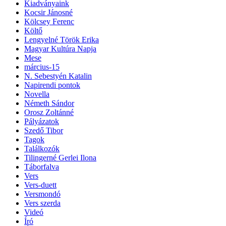
Kiadványaink
Kocsir Jánosné
Kölcsey Ferenc
Költő
Lengyelné Török Erika
Magyar Kultúra Napja
Mese
március-15
N. Sebestyén Katalin
Napirendi pontok
Novella
Németh Sándor
Orosz Zoltánné
Pályázatok
Szedő Tibor
Tagok
Találkozók
Tilingerné Gerlei Ilona
Táborfalva
Vers
Vers-duett
Versmondó
Vers szerda
Videó
Író