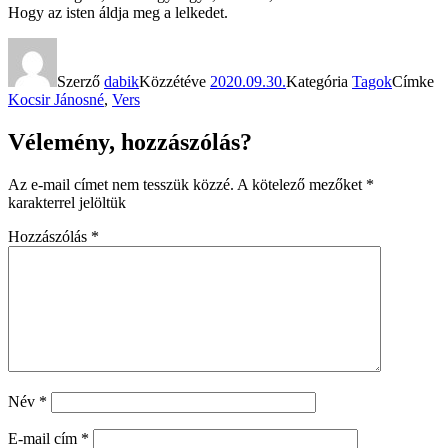
Hogy az isten áldja meg a lelkedet.
Szerző
dabik
Közzétéve
2020.09.30.
Kategória
Tagok
Címke
Kocsir Jánosné
,
Vers
Vélemény, hozzászólás?
Az e-mail címet nem tesszük közzé.
A kötelező mezőket
*
karakterrel jelöltük
Hozzászólás
*
Név
*
E-mail cím
*