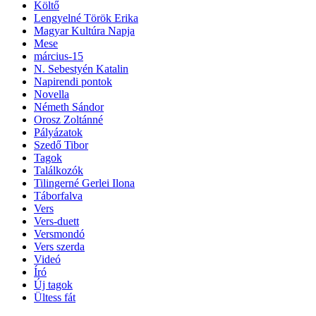
Költő
Lengyelné Török Erika
Magyar Kultúra Napja
Mese
március-15
N. Sebestyén Katalin
Napirendi pontok
Novella
Németh Sándor
Orosz Zoltánné
Pályázatok
Szedő Tibor
Tagok
Találkozók
Tilingerné Gerlei Ilona
Táborfalva
Vers
Vers-duett
Versmondó
Vers szerda
Videó
Író
Új tagok
Ültess fát