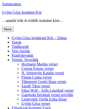
Tartalomhoz
Gyóni Géza Irodalmi Kör
…amatőr írók és költők irodalmi köre…
Menü
Gyóni Géza Irodalomi Kör – Dabas
Tagok
Találkozók
Vers Szerda
Kiadványaink
Versek- Novellák
Hermann Marika versei
Cserna Ferenc versei
N. Sebestyén Katalin versei
Figula Csaba versei
Tilingerné Gerlei Ilona versei
Szedő Tibor versei
Eliza Wolf – Erős Lászlóné versei
Garajszki Istvánné versei novellái
Lengyelné Török Erika írásai
Gyóni Géza versei
Előadások/Irodalmi Estek