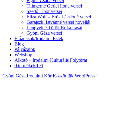
Figula Csaba versei
Tilingerné Gerlei Ilona versei
Szedő Tibor versei
Eliza Wolf – Erős Lászlóné versei
Garajszki Istvánné versei novellái
Lengyelné Török Erika írásai
Gyóni Géza versei
Előadások/Irodalmi Estek
Blog
Pályázatok
Webshop
Alkotó – Irodalmi-Kulturális Folyóirat
0 termékek
0 Ft
Gyóni Géza Irodalmi Kör
Köszönjük WordPress!