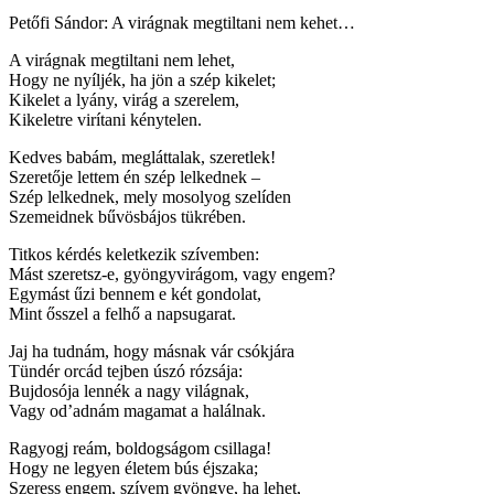
Petőfi Sándor: A virágnak megtiltani nem kehet…
A virágnak megtiltani nem lehet,
Hogy ne nyíljék, ha jön a szép kikelet;
Kikelet a lyány, virág a szerelem,
Kikeletre virítani kénytelen.
Kedves babám, megláttalak, szeretlek!
Szeretője lettem én szép lelkednek –
Szép lelkednek, mely mosolyog szelíden
Szemeidnek bűvösbájos tükrében.
Titkos kérdés keletkezik szívemben:
Mást szeretsz-e, gyöngyvirágom, vagy engem?
Egymást űzi bennem e két gondolat,
Mint ősszel a felhő a napsugarat.
Jaj ha tudnám, hogy másnak vár csókjára
Tündér orcád tejben úszó rózsája:
Bujdosója lennék a nagy világnak,
Vagy od’adnám magamat a halálnak.
Ragyogj reám, boldogságom csillaga!
Hogy ne legyen életem bús éjszaka;
Szeress engem, szívem gyöngye, ha lehet,