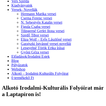
Vers Szerda
Kiadványaink
Versek- Novellák
Hermann Marika versei
Cserna Ferenc versei
N. Sebestyén Katalin versei
Figula Csaba versei
Tilingerné Gerlei Ilona versei
Szedő Tibor versei
Eliza Wolf – Erős Lászlóné versei
Garajszki Istvánné versei novellái
Lengyelné Török Erika írásai
Gyóni Géza versei
Előadások/Irodalmi Estek
Blog
Pályázatok
Webshop
Alkotó – Irodalmi-Kulturális Folyóirat
0 termékek
0 Ft
Alkotó Irodalmi-Kulturális Folyóirat már
a Laptapíron is!