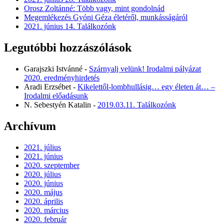
Orosz Zoltánné: Több vagy, mint gondolnád
Megemlékezés Gyóni Géza életéről, munkásságáról
2021. június 14. Találkozónk
Legutóbbi hozzászólások
Garajszki Istvánné
-
Szárnyalj velünk! Irodalmi pályázat
2020. eredményhirdetés
Aradi Erzsébet
-
Kikelettől-lombhullásig… egy életen át… –
Irodalmi előadásunk
N. Sebestyén Katalin
-
2019.03.11. Találkozónk
Archívum
2021. július
2021. június
2020. szeptember
2020. július
2020. június
2020. május
2020. április
2020. március
2020. február