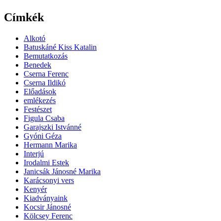
Címkék
Alkotó
Batuskáné Kiss Katalin
Bemutatkozás
Benedek
Cserna Ferenc
Cserna Ildikó
Előadások
emlékezés
Festészet
Figula Csaba
Garajszki Istvánné
Gyóni Géza
Hermann Marika
Interjú
Irodalmi Estek
Janicsák Jánosné Marika
Karácsonyi vers
Kenyér
Kiadványaink
Kocsir Jánosné
Kölcsey Ferenc