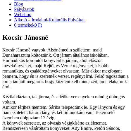
Blog
Pályázatok
Webshop
Alkotó – Irodalmi-Kulturális Folyóirat
0 termékek
0 Ft
Kocsir Jánosné
Kocsir Jánosné vagyok. Alsónémedin születtem, majd
Dunaharasztira költöztünk. Ott jártam általános iskolában.
Harmadikos koromtól könyvtárba jártam, ahol először
mesekönyveket, majd Rejtő, és Verne regényeket, később
romantikus, és családregényeket olvastam. Már akkor megfogant
bennem, hogy én is szeretnék verset, regényt írni. Felső tagozatban a
torna tanított meg arra, hogy küzdeni kell mindazért, amit elakarunk
érni.
Kézilabdáztam, talajtorna, és atlétika versenyeken mindig dobogós
voltam.
Amikor férjhez mentem, Sáriba telepedtünk le. Egy lányom és egy
fiam született, három lány, és két fiú unokám van. Tekercselő
üzemben dolgoztam 17 évig.
A könyvek szeretete, az olvasás végigkísérte az életemet.
Rendszeresen vásároltam könyveket: Ady Endre, Petőfi Sándor,