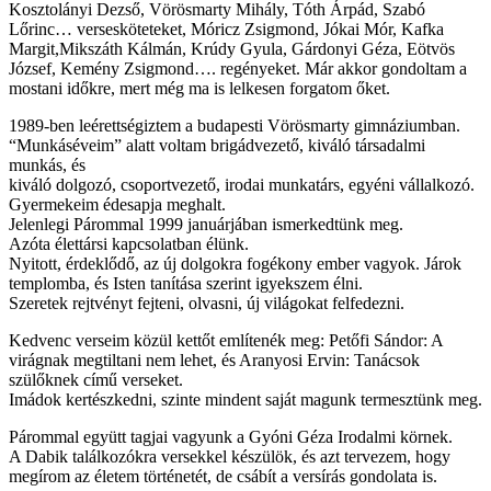
Kosztolányi Dezső, Vörösmarty Mihály, Tóth Árpád, Szabó
Lőrinc… versesköteteket, Móricz Zsigmond, Jókai Mór, Kafka
Margit,Mikszáth Kálmán, Krúdy Gyula, Gárdonyi Géza, Eötvös
József, Kemény Zsigmond…. regényeket. Már akkor gondoltam a
mostani időkre, mert még ma is lelkesen forgatom őket.
1989-ben leérettségiztem a budapesti Vörösmarty gimnáziumban.
“Munkáséveim” alatt voltam brigádvezető, kiváló társadalmi
munkás, és
kiváló dolgozó, csoportvezető, irodai munkatárs, egyéni vállalkozó.
Gyermekeim édesapja meghalt.
Jelenlegi Párommal 1999 januárjában ismerkedtünk meg.
Azóta élettársi kapcsolatban élünk.
Nyitott, érdeklődő, az új dolgokra fogékony ember vagyok. Járok
templomba, és Isten tanítása szerint igyekszem élni.
Szeretek rejtvényt fejteni, olvasni, új világokat felfedezni.
Kedvenc verseim közül kettőt említenék meg: Petőfi Sándor: A
virágnak megtiltani nem lehet, és Aranyosi Ervin: Tanácsok
szülőknek című verseket.
Imádok kertészkedni, szinte mindent saját magunk termesztünk meg.
Párommal együtt tagjai vagyunk a Gyóni Géza Irodalmi körnek.
A Dabik találkozókra versekkel készülök, és azt tervezem, hogy
megírom az életem történetét, de csábít a versírás gondolata is.