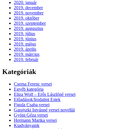
2020. január
2019. december
2019. november
2019. október
2019. szeptember
2019. augusztus
2019. július
2019. június
2019. május
2019. április
2019. március
2019. február
Kategóriák
Cserna Ferenc versei
Egyéb kategória
Eliza Wolf – Erős Lászlóné versei
Előadások/Irodalmi Estek
Figula Csaba versei
Garajszki Istvánné versei novellái
Gyóni Géza versei
Hermann Marika versei
Kiadványaink