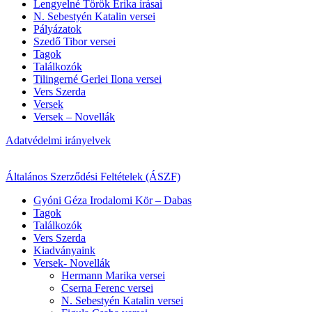
Lengyelné Török Erika írásai
N. Sebestyén Katalin versei
Pályázatok
Szedő Tibor versei
Tagok
Találkozók
Tilingerné Gerlei Ilona versei
Vers Szerda
Versek
Versek – Novellák
Adatvédelmi irányelvek
Általános Szerződési Feltételek (ÁSZF)
Gyóni Géza Irodalomi Kör – Dabas
Tagok
Találkozók
Vers Szerda
Kiadványaink
Versek- Novellák
Hermann Marika versei
Cserna Ferenc versei
N. Sebestyén Katalin versei