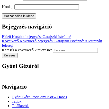
Honlap
Bejegyzés navigáció
Előző
Korábbi bejegyzés:
Garajszki Istvánné
Következő
Következő bejegyzés:
Garajszki Istvánné: A lestrapált
feleség
Keresés a következő kifejezésre:
Keresés
Gyóni Gézáról
Navigáció
Gyóni Géza Irodalomi Kör – Dabas
Tagok
Találkozók