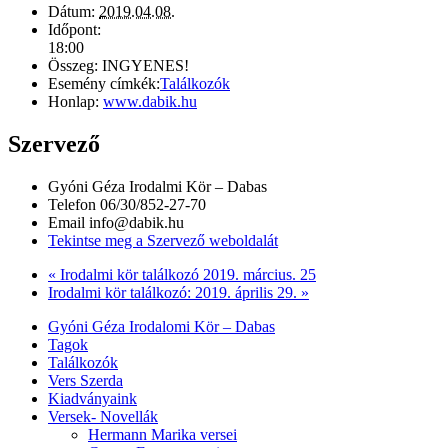
Dátum:
2019.04.08.
Időpont:
18:00
Összeg:
INGYENES!
Esemény címkék:
Találkozók
Honlap:
www.dabik.hu
Szervező
Gyóni Géza Irodalmi Kör – Dabas
Telefon
06/30/852-27-70
Email
info@dabik.hu
Tekintse meg a Szervező weboldalát
«
Irodalmi kör találkozó 2019. március. 25
Irodalmi kör találkozó: 2019. április 29.
»
Gyóni Géza Irodalomi Kör – Dabas
Tagok
Találkozók
Vers Szerda
Kiadványaink
Versek- Novellák
Hermann Marika versei