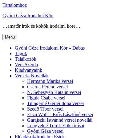
Tartalomhoz
Gyóni Géza Irodalmi Kör
…amatőr írók és költők irodalmi köre…
Menü
Gyóni Géza Irodalomi Kör – Dabas
Tagok
Találkozók
Vers Szerda
Kiadványaink
Versek- Novellák
Hermann Marika versei
Cserna Ferenc versei
N. Sebestyén Katalin versei
Figula Csaba versei
Tilingerné Gerlei Ilona versei
Szedő Tibor versei
Eliza Wolf – Erős Lászlóné versei
Garajszki Istvánné versei novellái
Lengyelné Török Erika írásai
Gyóni Géza versei
Előadások/Irodalmi Estek