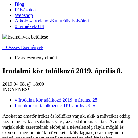
Blog
Pályázatok
Webshop
Alkotó – Irodalmi-Kulturális Folyóirat
0 termékek
0 Ft
« Összes Események
Ez az esemény elmúlt.
Irodalmi kör találkozó 2019. április 8.
2019.04.08. @ 18:00
INGYENES!
«
Irodalmi kör találkozó 2019. március. 25
Irodalmi kör találkozó: 2019. április 29.
»
Azokat az amatőr írókat és költőket várjuk, akik a műveiket eddig
kizárólag csak a családnak vagy az asztalfióknak írták. Azokat
várjuk akik szeretnének előbújni a névtelenség fátyla mögül és
szívesen megmutatnák műveiket a külvilágnak, csak még nem