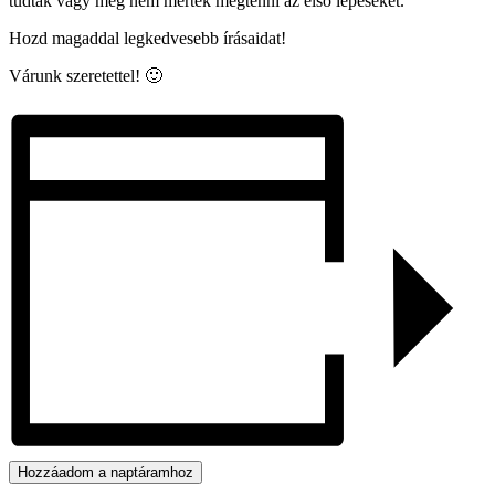
tudták vagy még nem merték megtenni az első lépéseket.
Hozd magaddal legkedvesebb írásaidat!
Várunk szeretettel! 🙂
Hozzáadom a naptáramhoz