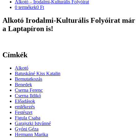
Alkotó – Irodalmi-Kulturális Folyóirat
0 termékek
0 Ft
Alkotó Irodalmi-Kulturális Folyóirat már
a Laptapíron is!
Címkék
Alkotó
Batuskáné Kiss Katalin
Bemutatkozás
Benedek
Cserna Ferenc
Cserna Ildikó
Előadások
emlékezés
Festészet
Figula Csaba
Garajszki Istvánné
Gyóni Géza
Hermann Marika