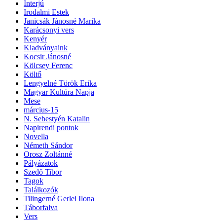
Interjú
Irodalmi Estek
Janicsák Jánosné Marika
Karácsonyi vers
Kenyér
Kiadványaink
Kocsir Jánosné
Kölcsey Ferenc
Költő
Lengyelné Török Erika
Magyar Kultúra Napja
Mese
március-15
N. Sebestyén Katalin
Napirendi pontok
Novella
Németh Sándor
Orosz Zoltánné
Pályázatok
Szedő Tibor
Tagok
Találkozók
Tilingerné Gerlei Ilona
Táborfalva
Vers