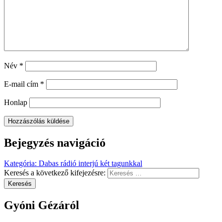
Név
*
E-mail cím
*
Honlap
Bejegyzés navigáció
Kategória
:
Dabas rádió interjú két tagunkkal
Keresés a következő kifejezésre:
Keresés
Gyóni Gézáról