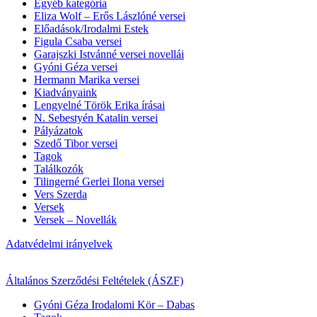
Egyéb kategória
Eliza Wolf – Erős Lászlóné versei
Előadások/Irodalmi Estek
Figula Csaba versei
Garajszki Istvánné versei novellái
Gyóni Géza versei
Hermann Marika versei
Kiadványaink
Lengyelné Török Erika írásai
N. Sebestyén Katalin versei
Pályázatok
Szedő Tibor versei
Tagok
Találkozók
Tilingerné Gerlei Ilona versei
Vers Szerda
Versek
Versek – Novellák
Adatvédelmi irányelvek
Általános Szerződési Feltételek (ÁSZF)
Gyóni Géza Irodalomi Kör – Dabas