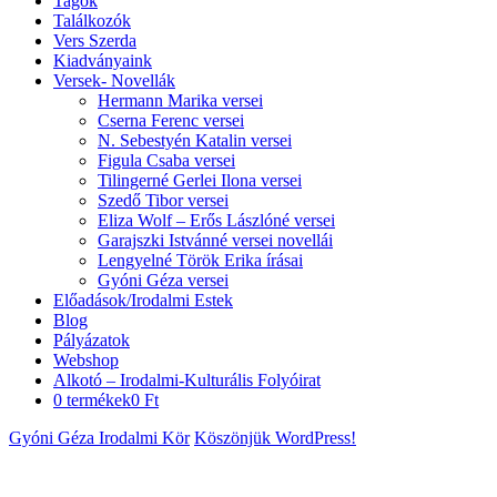
Tagok
Találkozók
Vers Szerda
Kiadványaink
Versek- Novellák
Hermann Marika versei
Cserna Ferenc versei
N. Sebestyén Katalin versei
Figula Csaba versei
Tilingerné Gerlei Ilona versei
Szedő Tibor versei
Eliza Wolf – Erős Lászlóné versei
Garajszki Istvánné versei novellái
Lengyelné Török Erika írásai
Gyóni Géza versei
Előadások/Irodalmi Estek
Blog
Pályázatok
Webshop
Alkotó – Irodalmi-Kulturális Folyóirat
0 termékek
0 Ft
Gyóni Géza Irodalmi Kör
Köszönjük WordPress!