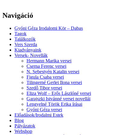
Navigáció
Gyóni Géza Irodalomi Kör – Dabas
Tagok
Találkozók
Vers Szerda
Kiadványaink
Versek- Novellák
Hermann Marika versei
Cserna Ferenc versei
N. Sebestyén Katalin versei
Figula Csaba versei
Tilingerné Gerlei Ilona versei
Szedő Tibor versei
Eliza Wolf – Erős Lászlóné versei
Garajszki Istvánné versei novellái
Lengyelné Török Erika írásai
Gyóni Géza versei
Előadások/Irodalmi Estek
Blog
Pályázatok
Webshop