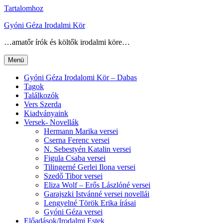
Tartalomhoz
Gyóni Géza Irodalmi Kör
…amatőr írók és költők irodalmi köre…
Menü
Gyóni Géza Irodalomi Kör – Dabas
Tagok
Találkozók
Vers Szerda
Kiadványaink
Versek- Novellák
Hermann Marika versei
Cserna Ferenc versei
N. Sebestyén Katalin versei
Figula Csaba versei
Tilingerné Gerlei Ilona versei
Szedő Tibor versei
Eliza Wolf – Erős Lászlóné versei
Garajszki Istvánné versei novellái
Lengyelné Török Erika írásai
Gyóni Géza versei
Előadások/Irodalmi Estek