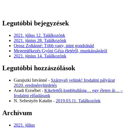
Legutóbbi bejegyzések
2021. július 12. Találkozónk
2021. június 28. Találkozónk
Orosz Zoltánné: Több vagy, mint gondolnád
Megemlékezés Gyóni Géza életéről, munkásságáról
2021. június 14. Találkozónk
Legutóbbi hozzászólások
Garajszki Istvánné
-
Szárnyalj velünk! Irodalmi pályázat
2020. eredményhirdetés
Aradi Erzsébet
-
Kikelettől-lombhullásig… egy életen át… –
Irodalmi előadásunk
N. Sebestyén Katalin
-
2019.03.11. Találkozónk
Archívum
2021. július