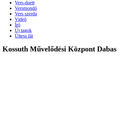
Vers-duett
Versmondó
Vers szerda
Videó
Író
Új tagok
Ültess fát
Kossuth Művelődési Központ Dabas