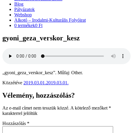
Blog
Pályázatok
Webshop
Alkotó – Irodalmi-Kulturális Folyóirat
0 termékek
0 Ft
gyoni_geza_verskor_kesz
„gyoni_geza_verskor_kesz”. Műfaj: Other.
Közzétéve
2019.03.01.
2019.03.01.
Vélemény, hozzászólás?
Az e-mail címet nem tesszük közzé.
A kötelező mezőket
*
karakterrel jelöltük
Hozzászólás
*