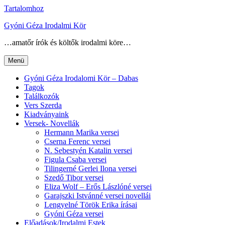
Tartalomhoz
Gyóni Géza Irodalmi Kör
…amatőr írók és költők irodalmi köre…
Menü
Gyóni Géza Irodalomi Kör – Dabas
Tagok
Találkozók
Vers Szerda
Kiadványaink
Versek- Novellák
Hermann Marika versei
Cserna Ferenc versei
N. Sebestyén Katalin versei
Figula Csaba versei
Tilingerné Gerlei Ilona versei
Szedő Tibor versei
Eliza Wolf – Erős Lászlóné versei
Garajszki Istvánné versei novellái
Lengyelné Török Erika írásai
Gyóni Géza versei
Előadások/Irodalmi Estek