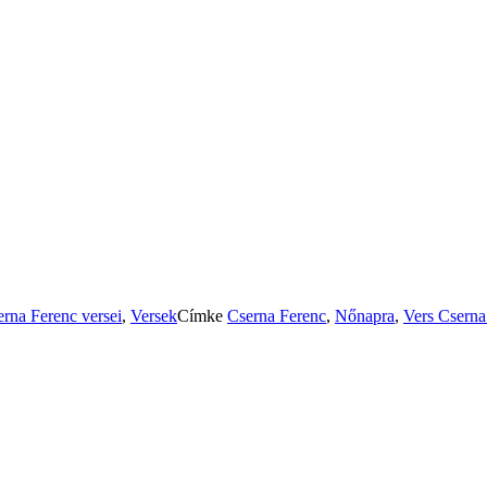
rna Ferenc versei
,
Versek
Címke
Cserna Ferenc
,
Nőnapra
,
Vers
Cserna 