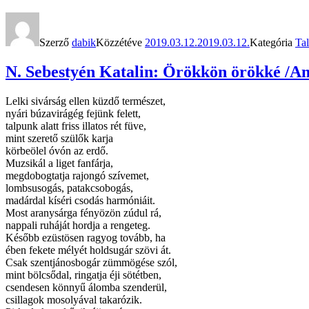
Szerző
dabik
Közzétéve
2019.03.12.
2019.03.12.
Kategória
Ta
N. Sebestyén Katalin: Örökkön örökké /Am
Lelki sivárság ellen küzdő természet,
nyári búzavirágég fejünk felett,
talpunk alatt friss illatos rét füve,
mint szerető szülők karja
körbeölel óvón az erdő.
Muzsikál a liget fanfárja,
megdobogtatja rajongó szívemet,
lombsusogás, patakcsobogás,
madárdal kíséri csodás harmóniáit.
Most aranysárga fényözön zúdul rá,
nappali ruháját hordja a rengeteg.
Később ezüstösen ragyog tovább, ha
ében fekete mélyét holdsugár szövi át.
Csak szentjánosbogár zümmögése szól,
mint bölcsődal, ringatja éji sötétben,
csendesen könnyű álomba szenderül,
csillagok mosolyával takarózik.