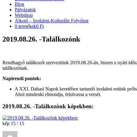
Blog
Pályázatok
Webshop
Alkotó – Irodalmi-Kulturális Folyóirat
0 termékek
0 Ft
2019.08.26. -Találkozónk
Rendhagyó találkozót szerveztünk 2019.08.26-án, hiszen a nyári idős
találkozónak.
Napirendi pontok:
A XXI. Dabasi Napok keretében tartandó irodalmi estünk prób
Ahol mindenki elmondja, felolvassa a versét.
2019.08.26. -Találkozónk képekben:
kép 15 / 15