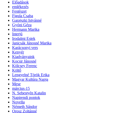
Előadások
emlékezés
Festészet
Figula Csaba
Garajszki Istvánné
Gyóni Géza
Hermann Marika
Interjú
Irodalmi Estek
Janicsák Jánosné Marika
Karácsonyi vers
Kenyér
Kiadványaink
Kocsir Jánosné
Kölcsey Ferenc
Költő
Lengyelné Török Erika
Magyar Kultúra Napja
Mese
március-15
N. Sebestyén Katalin
Napirendi pontok
Novella
Németh Sándor
Orosz Zoltánné