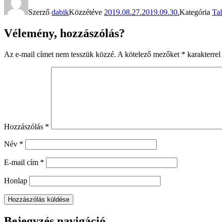
Szerző
dabik
Közzétéve
2019.08.27.
2019.09.30.
Kategória
Ta
Vélemény, hozzászólás?
Az e-mail címet nem tesszük közzé.
A kötelező mezőket
*
karakterrel 
Hozzászólás
*
Név
*
E-mail cím
*
Honlap
Bejegyzés navigáció