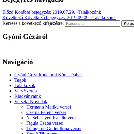
Előző
Korábbi bejegyzés:
2019.07.29. -Találkozónk
Következő
Következő bejegyzés:
2019.09.09. -Találkozónk
Keresés a következő kifejezésre:
Kere
Gyóni Gézáról
Navigáció
Gyóni Géza Irodalomi Kör – Dabas
Tagok
Találkozók
Vers Szerda
Kiadványaink
Versek- Novellák
Hermann Marika versei
Cserna Ferenc versei
N. Sebestyén Katalin versei
Figula Csaba versei
Tilingerné Gerlei Ilona versei
Szedő Tibor versei