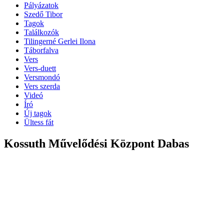
Pályázatok
Szedő Tibor
Tagok
Találkozók
Tilingerné Gerlei Ilona
Táborfalva
Vers
Vers-duett
Versmondó
Vers szerda
Videó
Író
Új tagok
Ültess fát
Kossuth Művelődési Központ Dabas