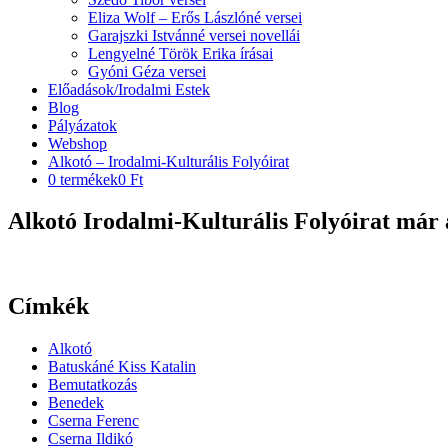
Eliza Wolf – Erős Lászlóné versei
Garajszki Istvánné versei novellái
Lengyelné Török Erika írásai
Gyóni Géza versei
Előadások/Irodalmi Estek
Blog
Pályázatok
Webshop
Alkotó – Irodalmi-Kulturális Folyóirat
0 termékek
0 Ft
Alkotó Irodalmi-Kulturális Folyóirat már 
Címkék
Alkotó
Batuskáné Kiss Katalin
Bemutatkozás
Benedek
Cserna Ferenc
Cserna Ildikó