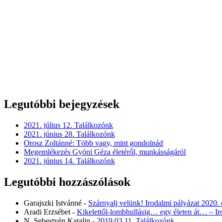
Legutóbbi bejegyzések
2021. július 12. Találkozónk
2021. június 28. Találkozónk
Orosz Zoltánné: Több vagy, mint gondolnád
Megemlékezés Gyóni Géza életéről, munkásságáról
2021. június 14. Találkozónk
Legutóbbi hozzászólások
Garajszki Istvánné
-
Szárnyalj velünk! Irodalmi pályázat 2020.
Aradi Erzsébet
-
Kikelettől-lombhullásig… egy életen át… – I
N. Sebestyén Katalin
-
2019.03.11. Találkozónk