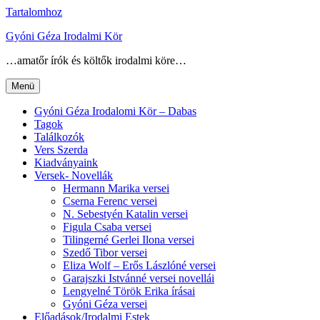
Tartalomhoz
Gyóni Géza Irodalmi Kör
…amatőr írók és költők irodalmi köre…
Menü
Gyóni Géza Irodalomi Kör – Dabas
Tagok
Találkozók
Vers Szerda
Kiadványaink
Versek- Novellák
Hermann Marika versei
Cserna Ferenc versei
N. Sebestyén Katalin versei
Figula Csaba versei
Tilingerné Gerlei Ilona versei
Szedő Tibor versei
Eliza Wolf – Erős Lászlóné versei
Garajszki Istvánné versei novellái
Lengyelné Török Erika írásai
Gyóni Géza versei
Előadások/Irodalmi Estek