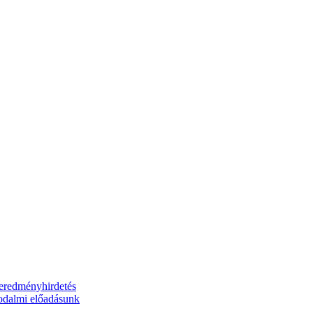
 eredményhirdetés
rodalmi előadásunk