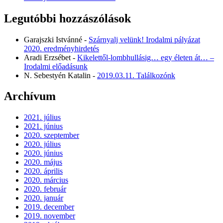
Legutóbbi hozzászólások
Garajszki Istvánné
-
Szárnyalj velünk! Irodalmi pályázat
2020. eredményhirdetés
Aradi Erzsébet
-
Kikelettől-lombhullásig… egy életen át… –
Irodalmi előadásunk
N. Sebestyén Katalin
-
2019.03.11. Találkozónk
Archívum
2021. július
2021. június
2020. szeptember
2020. július
2020. június
2020. május
2020. április
2020. március
2020. február
2020. január
2019. december
2019. november