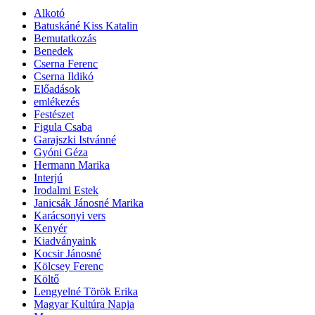
Alkotó
Batuskáné Kiss Katalin
Bemutatkozás
Benedek
Cserna Ferenc
Cserna Ildikó
Előadások
emlékezés
Festészet
Figula Csaba
Garajszki Istvánné
Gyóni Géza
Hermann Marika
Interjú
Irodalmi Estek
Janicsák Jánosné Marika
Karácsonyi vers
Kenyér
Kiadványaink
Kocsir Jánosné
Kölcsey Ferenc
Költő
Lengyelné Török Erika
Magyar Kultúra Napja