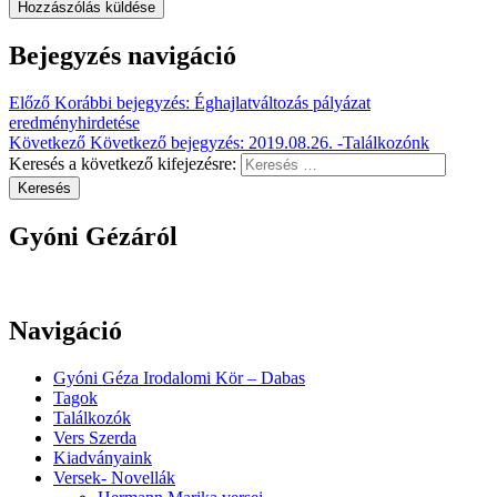
Bejegyzés navigáció
Előző
Korábbi bejegyzés:
Éghajlatváltozás pályázat
eredményhirdetése
Következő
Következő bejegyzés:
2019.08.26. -Találkozónk
Keresés a következő kifejezésre:
Keresés
Gyóni Gézáról
Navigáció
Gyóni Géza Irodalomi Kör – Dabas
Tagok
Találkozók
Vers Szerda
Kiadványaink
Versek- Novellák