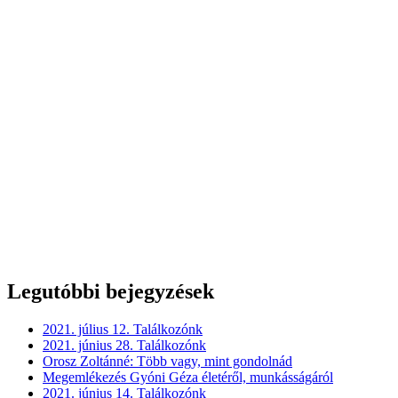
Legutóbbi bejegyzések
2021. július 12. Találkozónk
2021. június 28. Találkozónk
Orosz Zoltánné: Több vagy, mint gondolnád
Megemlékezés Gyóni Géza életéről, munkásságáról
2021. június 14. Találkozónk