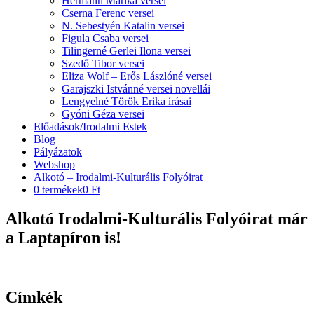
Hermann Marika versei
Cserna Ferenc versei
N. Sebestyén Katalin versei
Figula Csaba versei
Tilingerné Gerlei Ilona versei
Szedő Tibor versei
Eliza Wolf – Erős Lászlóné versei
Garajszki Istvánné versei novellái
Lengyelné Török Erika írásai
Gyóni Géza versei
Előadások/Irodalmi Estek
Blog
Pályázatok
Webshop
Alkotó – Irodalmi-Kulturális Folyóirat
0 termékek
0 Ft
Alkotó Irodalmi-Kulturális Folyóirat már
a Laptapíron is!
Címkék