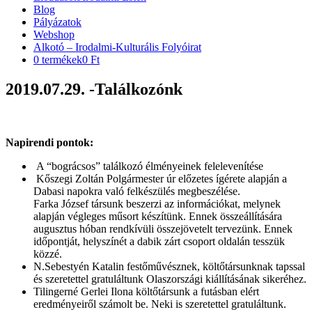
Blog
Pályázatok
Webshop
Alkotó – Irodalmi-Kulturális Folyóirat
0 termékek
0 Ft
2019.07.29. -Találkozónk
Napirendi pontok:
A “bográcsos” találkozó élményeinek felelevenítése
Kőszegi Zoltán Polgármester úr előzetes ígérete alapján a
Dabasi napokra való felkészülés megbeszélése.
Farka József társunk beszerzi az információkat, melynek
alapján végleges műsort készítünk. Ennek összeállítására
augusztus hóban rendkívüli összejövetelt tervezünk. Ennek
időpontját, helyszínét a dabik zárt csoport oldalán tesszük
közzé.
N.Sebestyén Katalin festőművésznek, költőtársunknak tapssal
és szeretettel gratuláltunk Olaszországi kiállításának sikeréhez.
Tilingerné Gerlei Ilona költőtársunk a futásban elért
eredményeiről számolt be. Neki is szeretettel gratuláltunk.