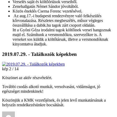
Verselés saját és költőóriások verseiből.
Zenehallgatás Német Sándor jóvoltából.
Közös éneklés Cserna Ferenc vezetésével.
Az aug.17.-i budapesti rendezvényre való felkészülés
kőrvonalazása. Részletes megbeszélés, műsor végleges
összeállítása a dabik.hu tagok zárt csoport oldalán.
Itt a Gyóni Géza irodalmi tagok költőinek versei hangoznak
majd el. Számítunk a versmondókra, szervezőkre is. A
verseket sos küldik a költőtársak, illetve a versmondóknak
kinyomtatva átadjuk.
2019.07.29. - Találkozók képekben
kép 2 / 14
Köszönet az aktív részvételért.
További csodás alkotó munkát, versolvasást, vidámságot, jó
egészséget mindenkinek!
Köszönjük a KMK vezetőjének, és jelen levő munkatársának a
helyszín rendelkezésünkre bocsátását.