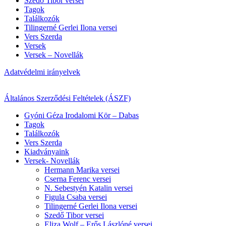
Szedő Tibor versei
Tagok
Találkozók
Tilingerné Gerlei Ilona versei
Vers Szerda
Versek
Versek – Novellák
Adatvédelmi irányelvek
Általános Szerződési Feltételek (ÁSZF)
Gyóni Géza Irodalomi Kör – Dabas
Tagok
Találkozók
Vers Szerda
Kiadványaink
Versek- Novellák
Hermann Marika versei
Cserna Ferenc versei
N. Sebestyén Katalin versei
Figula Csaba versei
Tilingerné Gerlei Ilona versei
Szedő Tibor versei
Eliza Wolf – Erős Lászlóné versei