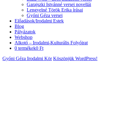
Garajszki Istvánné versei novellái
Lengyelné Török Erika írásai
Gyóni Géza versei
Előadások/Irodalmi Estek
Blog
Pályázatok
Webshop
Alkotó – Irodalmi-Kulturális Folyóirat
0 termékek
0 Ft
Gyóni Géza Irodalmi Kör
Köszönjük WordPress!