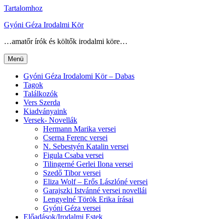
Tartalomhoz
Gyóni Géza Irodalmi Kör
…amatőr írók és költők irodalmi köre…
Menü
Gyóni Géza Irodalomi Kör – Dabas
Tagok
Találkozók
Vers Szerda
Kiadványaink
Versek- Novellák
Hermann Marika versei
Cserna Ferenc versei
N. Sebestyén Katalin versei
Figula Csaba versei
Tilingerné Gerlei Ilona versei
Szedő Tibor versei
Eliza Wolf – Erős Lászlóné versei
Garajszki Istvánné versei novellái
Lengyelné Török Erika írásai
Gyóni Géza versei
Előadások/Irodalmi Estek