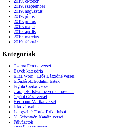
2019. október
2019. szeptember
2019. augusztus
2019. július
2019. június
2019. május
2019. április
2019. március
2019. február
Kategóriák
Cserna Ferenc versei
Egyéb kategória
Eliza Wolf – Erős Lászlóné versei
Előadások/Irodalmi Estek
Figula Csaba versei
Garajszki Istvánné versei novellái
Gyóni Géza versei
Hermann Marika versei
Kiadványaink
Lengyelné Török Erika írásai
N. Sebestyén Katalin versei
Pályázatok