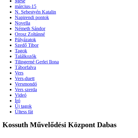
Mese
március-15
N. Sebestyén Katalin
Napirendi pontok
Novella
Németh Sándor
Orosz Zoltánné
Pályázatok
Szedő Tibor
Tagok
Találkozók
Tilingerné Gerlei Ilona
Táborfalva
Vers
Vers-duett
Versmondó
Vers szerda
Videó
Író
Új tagok
Ültess fát
Kossuth Művelődési Központ Dabas