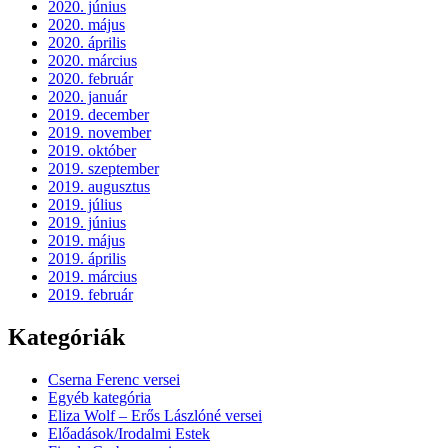
2020. június
2020. május
2020. április
2020. március
2020. február
2020. január
2019. december
2019. november
2019. október
2019. szeptember
2019. augusztus
2019. július
2019. június
2019. május
2019. április
2019. március
2019. február
Kategóriák
Cserna Ferenc versei
Egyéb kategória
Eliza Wolf – Erős Lászlóné versei
Előadások/Irodalmi Estek