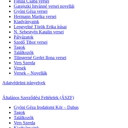
Figula Csaba versei
Garajszki Istvánné versei novellái
Gyóni Géza versei
Hermann Marika versei
Kiadványaink
Lengyelné Török Erika írásai
N. Sebestyén Katalin versei
Pályázatok
Szedő Tibor versei
Tagok
Találkozók
Tilingerné Gerlei Ilona versei
Vers Szerda
Versek
Versek – Novellák
Adatvédelmi irányelvek
Általános Szerződési Feltételek (ÁSZF)
Gyóni Géza Irodalomi Kör – Dabas
Tagok
Találkozók
Vers Szerda
Kiadványaink