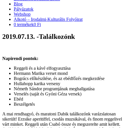
Blog
Pályázatok
Webshop
Alkotó – Irodalmi-Kulturális Folyóirat
0 termékek
0 Ft
2019.07.13. -Találkozónk
Napirendi pontok:
Reggeli és a kávé elfogyasztása
Hermann Marika verset mond
Bogrács előkészítése, és az ebédfőzés megkezdése
Hullahopp karika verseny
Németh Sándor programjának meghallgatása
Verselés (saját és Gyóni Géza versek)
Ebéd
Beszélgetés
A mai rendhagyó, és maratoni Dabik találkozónk varázslatosan
sikerült! Erzsike aperitiffel, csodás muzsikával, és finom reggelivel
várt minket. Reggeli után Csabó össze és megszerelte amit kellett.