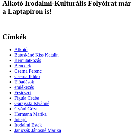
Alkotó Irodalmi-Kulturális Folyóirat már
a Laptapíron is!
Címkék
Alkotó
Batuskáné Kiss Katalin
Bemutatkozás
Benedek
Cserna Ferenc
Cserna Ildikó
Előadások
emlékezés
Festészet
Figula Csaba
Garajszki Istvánné
Gyóni Géza
Hermann Marika
Interjú
Irodalmi Estek
Janicsák Jánosné Marika