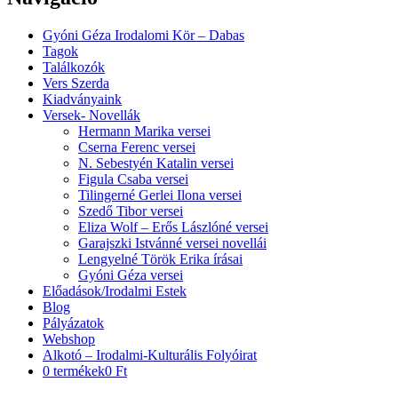
Gyóni Géza Irodalomi Kör – Dabas
Tagok
Találkozók
Vers Szerda
Kiadványaink
Versek- Novellák
Hermann Marika versei
Cserna Ferenc versei
N. Sebestyén Katalin versei
Figula Csaba versei
Tilingerné Gerlei Ilona versei
Szedő Tibor versei
Eliza Wolf – Erős Lászlóné versei
Garajszki Istvánné versei novellái
Lengyelné Török Erika írásai
Gyóni Géza versei
Előadások/Irodalmi Estek
Blog
Pályázatok
Webshop
Alkotó – Irodalmi-Kulturális Folyóirat
0 termékek
0 Ft