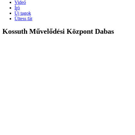
Videó
Író
Új tagok
Ültess fát
Kossuth Művelődési Központ Dabas