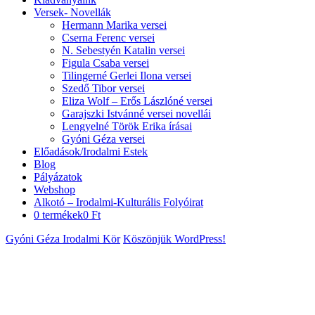
Versek- Novellák
Hermann Marika versei
Cserna Ferenc versei
N. Sebestyén Katalin versei
Figula Csaba versei
Tilingerné Gerlei Ilona versei
Szedő Tibor versei
Eliza Wolf – Erős Lászlóné versei
Garajszki Istvánné versei novellái
Lengyelné Török Erika írásai
Gyóni Géza versei
Előadások/Irodalmi Estek
Blog
Pályázatok
Webshop
Alkotó – Irodalmi-Kulturális Folyóirat
0 termékek
0 Ft
Gyóni Géza Irodalmi Kör
Köszönjük WordPress!