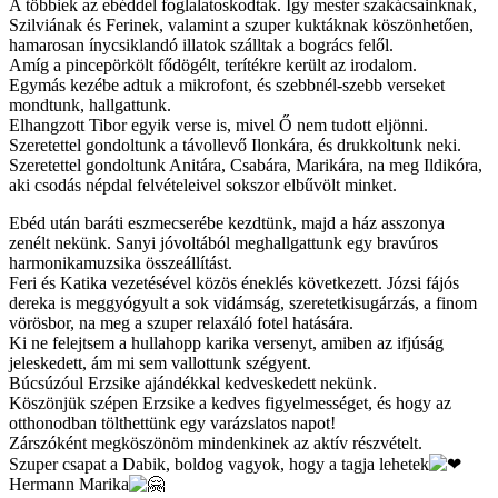
A többiek az ebéddel foglalatoskodtak. Így mester szakácsainknak,
Szilviának és Ferinek, valamint a szuper kuktáknak köszönhetően,
hamarosan ínycsiklandó illatok szálltak a bogrács felől.
Amíg a pincepörkölt fődögélt, terítékre került az irodalom.
Egymás kezébe adtuk a mikrofont, és szebbnél-szebb verseket
mondtunk, hallgattunk.
Elhangzott Tibor egyik verse is, mivel Ő nem tudott eljönni.
Szeretettel gondoltunk a távollevő Ilonkára, és drukkoltunk neki.
Szeretettel gondoltunk Anitára, Csabára, Marikára, na meg Ildikóra,
aki csodás népdal felvételeivel sokszor elbűvölt minket.
Ebéd után baráti eszmecserébe kezdtünk, majd a ház asszonya
zenélt nekünk. Sanyi jóvoltából meghallgattunk egy bravúros
harmonikamuzsika összeállítást.
Feri és Katika vezetésével közös éneklés következett. Józsi fájós
dereka is meggyógyult a sok vidámság, szeretetkisugárzás, a finom
vörösbor, na meg a szuper relaxáló fotel hatására.
Ki ne felejtsem a hullahopp karika versenyt, amiben az ifjúság
jeleskedett, ám mi sem vallottunk szégyent.
Búcsúzóul Erzsike ajándékkal kedveskedett nekünk.
Köszönjük szépen Erzsike a kedves figyelmességet, és hogy az
otthonodban tölthettünk egy varázslatos napot!
Zárszóként megköszönöm mindenkinek az aktív részvételt.
Szuper csapat a Dabik, boldog vagyok, hogy a tagja lehetek
Hermann Marika