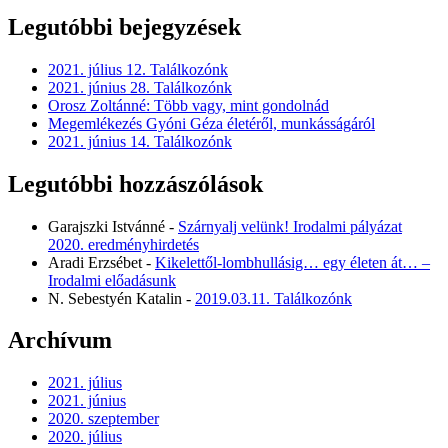
Legutóbbi bejegyzések
2021. július 12. Találkozónk
2021. június 28. Találkozónk
Orosz Zoltánné: Több vagy, mint gondolnád
Megemlékezés Gyóni Géza életéről, munkásságáról
2021. június 14. Találkozónk
Legutóbbi hozzászólások
Garajszki Istvánné
-
Szárnyalj velünk! Irodalmi pályázat
2020. eredményhirdetés
Aradi Erzsébet
-
Kikelettől-lombhullásig… egy életen át… –
Irodalmi előadásunk
N. Sebestyén Katalin
-
2019.03.11. Találkozónk
Archívum
2021. július
2021. június
2020. szeptember
2020. július