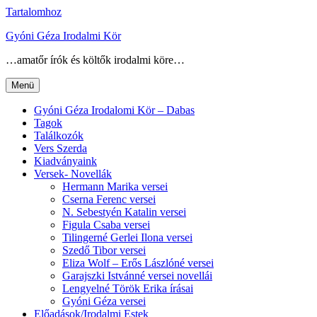
Tartalomhoz
Gyóni Géza Irodalmi Kör
…amatőr írók és költők irodalmi köre…
Menü
Gyóni Géza Irodalomi Kör – Dabas
Tagok
Találkozók
Vers Szerda
Kiadványaink
Versek- Novellák
Hermann Marika versei
Cserna Ferenc versei
N. Sebestyén Katalin versei
Figula Csaba versei
Tilingerné Gerlei Ilona versei
Szedő Tibor versei
Eliza Wolf – Erős Lászlóné versei
Garajszki Istvánné versei novellái
Lengyelné Török Erika írásai
Gyóni Géza versei
Előadások/Irodalmi Estek