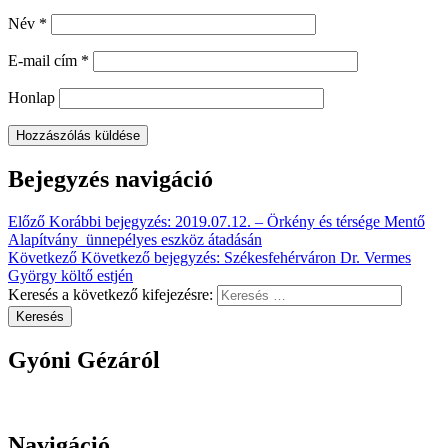
Név
*
E-mail cím
*
Honlap
Bejegyzés navigáció
Előző
Korábbi bejegyzés:
2019.07.12. – Örkény és térsége Mentő
Alapítvány ünnepélyes eszköz átadásán
Következő
Következő bejegyzés:
Székesfehérváron Dr. Vermes
György költő estjén
Keresés a következő kifejezésre:
Keresés
Gyóni Gézáról
Navigáció