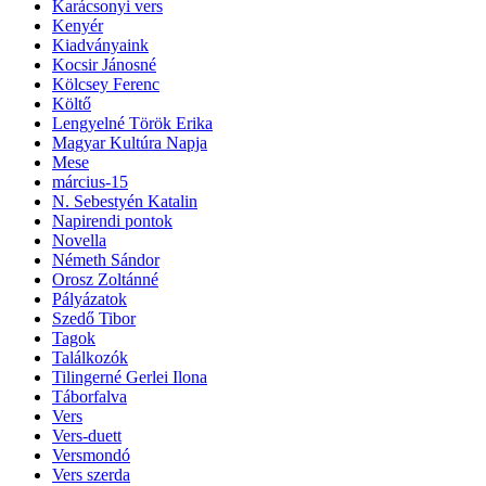
Karácsonyi vers
Kenyér
Kiadványaink
Kocsir Jánosné
Kölcsey Ferenc
Költő
Lengyelné Török Erika
Magyar Kultúra Napja
Mese
március-15
N. Sebestyén Katalin
Napirendi pontok
Novella
Németh Sándor
Orosz Zoltánné
Pályázatok
Szedő Tibor
Tagok
Találkozók
Tilingerné Gerlei Ilona
Táborfalva
Vers
Vers-duett
Versmondó
Vers szerda