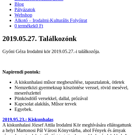
Blog
Pályázatok
Webshop
Alkotó – Irodalmi-Kulturális Folyóirat
0 termékek
0 Ft
2019.05.27. Találkozónk
Gyóni Géza Irodalmi kör 2019.05.27.-i találkozója.
Napirendi pontok:
A kiskunhalasi műsor megbeszélése, tapasztalatok, ötletek
Nemzetközi gyermeknap köszöntése verssel, rövid mesével,
meserészlettel
Pünkösdölő versekkel, dallal, prózával
Kapcsolat alakítás, Műsor tervek
Egyebek.
2019.95.23.: Kiskunhalas
A kiskunhalasi József Attila Irodalmi Kör meghívására ellátogattunk
a helyi Martonosi Pál Városi Könyvtárba, ahol Fények és árnyak