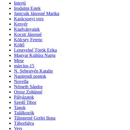
Interjú
Irodalmi Estek
Janicsák Jánosné Marika
Karácsonyi vers
Kenyér
Kiadványaink
Kocsir Jánosné
Kölcsey Ferenc
Költő
Lengyelné Török Erika
Magyar Kultúra Napja
Mese
március-15
N. Sebestyén Katalin
Napirendi pontok
Novella
Németh Sándor
Orosz Zoltánné
Pályázatok
Szedő Tibor
Tagok
Találkozók
Tilingerné Gerlei Ilona
Táborfalva
Vers