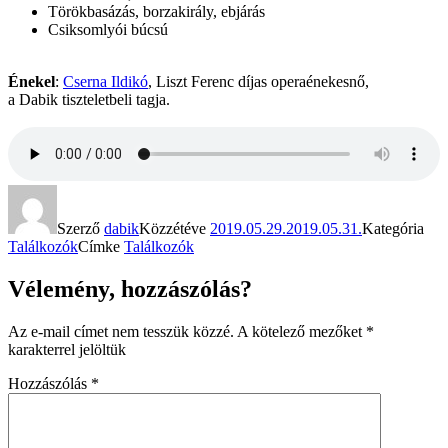
Törökbasázás, borzakirály, ebjárás
Csiksomlyói búcsú
Énekel
:
Cserna Ildikó
, Liszt Ferenc díjas operaénekesnő,
a
Dabik
tiszteletbeli tagja.
Szerző
dabik
Közzétéve
2019.05.29.
2019.05.31.
Kategória
Találkozók
Címke
Találkozók
Vélemény, hozzászólás?
Az e-mail címet nem tesszük közzé.
A kötelező mezőket
*
karakterrel jelöltük
Hozzászólás
*