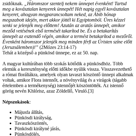
zsidóknak.
„Háromszor szentelj nekem ünnepet évenként! Tartsd
meg a kovásztalan kenyerek ünnepét! Hét napig egyél kovásztalan
kenyeret, ahogyan megparancsoltam neked, az Ábib hónap
megszabott idején, mert akkor jöttél ki Egyiptomból. Üres kézzel
senki se jelenjék meg előttem! Azután az aratás ünnepét, amikor
meződ vetésének első termését takarítod be. És a betakarítás
ünnepét az esztendő végén, amikor a termést betakarítod a mezőről.
Évenként háromszor jelenjék meg minden férfi az Úristen színe előtt
(Jeruzsálemben)!”
(2Mózes 23:14-17)
Tehát a középső a pünkösd ünnepe, ez az 50. nap.
A magyar kultúrában több szokás kötődik a pünkösdhöz. Több
elemük a kereszténység előtti időkbe nyúlik vissza. Visszavezethető
a római floráliákra, amelyek olyan tavaszt köszöntő ünnepi alkalmak
voltak, amikor Flora istennőt, a növényvilág és a virágok (tágabb
értelemben a termékenység) istennőjét köszöntötték. Az istennő
görög nevén Khlórisz, azaz Zöldellő, Viruló.[3]
Népszokások
:
Májusfa állítás,
Pünkösdi királyság,
Tavaszköszöntés,
Pünkösdi királyné járás,
Pünkösdölés,