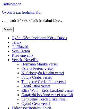
Tartalomhoz
Gyóni Géza Irodalmi Kör
…amatőr írók és költők irodalmi köre…
Menü
Gyóni Géza Irodalomi Kör – Dabas
Tagok
Találkozók
Vers Szerda
Kiadványaink
Versek- Novellák
Hermann Marika versei
Cserna Ferenc versei
N. Sebestyén Katalin versei
Figula Csaba versei
Tilingerné Gerlei Ilona versei
Szedő Tibor versei
Eliza Wolf – Erős Lászlóné versei
Garajszki Istvánné versei novellái
Lengyelné Török Erika írásai
Gyóni Géza versei
Előadások/Irodalmi Estek