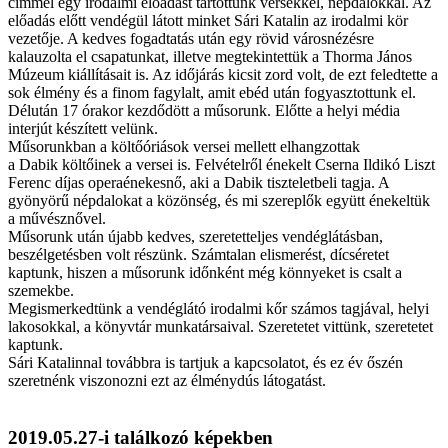
címmel egy irodalmi előadást tartottunk versekkel, népdalokkal. Az
előadás előtt vendégül látott minket Sári Katalin az irodalmi kör
vezetője. A kedves fogadtatás után egy rövid városnézésre
kalauzolta el csapatunkat, illetve megtekintettük a Thorma János
Múzeum kiállításait is. Az időjárás kicsit zord volt, de ezt feledtette a
sok élmény és a finom fagylalt, amit ebéd után fogyasztottunk el.
Délután 17 órakor kezdődött a műsorunk. Előtte a helyi média
interjút készített velünk.
Műsorunkban a költőóriások versei mellett elhangzottak
a
Dabik
költőinek a versei is. Felvételről énekelt Cserna Ildikó Liszt
Ferenc díjas operaénekesnő, aki a
Dabik
tiszteletbeli tagja. A
gyönyörű népdalokat a közönség, és mi szereplők együtt énekeltük
a művésznővel.
Műsorunk után újabb kedves, szeretetteljes vendéglátásban,
beszélgetésben volt részünk. Számtalan elismerést, dícséretet
kaptunk, hiszen a műsorunk időnként még könnyeket is csalt a
szemekbe.
Megismerkedtünk a vendéglátó irodalmi kőr számos tagjával, helyi
lakosokkal, a könyvtár munkatársaival. Szeretetet vittünk, szeretetet
kaptunk.
Sári Katalinnal továbbra is tartjuk a kapcsolatot, és ez év őszén
szeretnénk viszonozni ezt az élménydús látogatást.
2019.05.27-i találkozó képekben