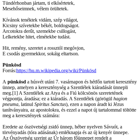
Tündérhonban jártam, ti elkísértetek,
Mesehőseimnek, vélem örültetek.
Kívánok tenéktek vidám, szép világot,
Kicsiny szívetekbe békét, boldogságot.
Arcotokra derűt, szemekbe csillogást,
Lelketekbe hitet, elmétekbe tudást.
Hit, remény, szeretet a rossztól megóvjon,
E csodás gyermekkor, sokáig eltartson.
Pünkösd
Forrás:
https://hu.m.wikipedia.
org/wiki/Pünkösd
A
pünkösd
a húsvét utáni 7. vasárnapon és hétfőn tartott keresztény
ünnep, amelyen a kereszténység a Szentlélek kiáradását ünnepli
meg.[1] A Szentlélek az Atya és a Fiú kölcsönös szeretetének
végpontja, áradása; ez a kiáradás. A Szentlélek (görögül
hagion
pneuma
, latinul
Spiritus Sanctus
), ezen a napon áradt ki Jézus
tanítványaira, az apostolokra, és ezzel a napot új tartalommal töltötte
meg a keresztények számára:
Eredete az ószövetségi zsidó ünnep, héber nyelven Sávuót, a
törvényadás (tóra adásának) emléknapja és az új kenyér ünnepe.
Az Ószövetség szerint az Úr három főünnepet rendelt a