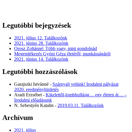
Legutóbbi bejegyzések
2021. július 12. Találkozónk
2021. június 28. Találkozónk
Orosz Zoltánné: Több vagy, mint gondolnád
Megemlékezés Gyóni Géza életéről, munkásságáról
2021. június 14. Találkozónk
Legutóbbi hozzászólások
Garajszki Istvánné
-
Szárnyalj velünk! Irodalmi pályázat
2020. eredményhirdetés
Aradi Erzsébet
-
Kikelettől-lombhullásig… egy életen át… –
Irodalmi előadásunk
N. Sebestyén Katalin
-
2019.03.11. Találkozónk
Archívum
2021. július