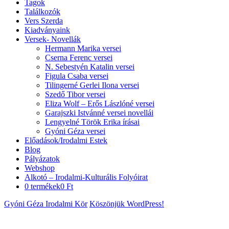
Tagok
Találkozók
Vers Szerda
Kiadványaink
Versek- Novellák
Hermann Marika versei
Cserna Ferenc versei
N. Sebestyén Katalin versei
Figula Csaba versei
Tilingerné Gerlei Ilona versei
Szedő Tibor versei
Eliza Wolf – Erős Lászlóné versei
Garajszki Istvánné versei novellái
Lengyelné Török Erika írásai
Gyóni Géza versei
Előadások/Irodalmi Estek
Blog
Pályázatok
Webshop
Alkotó – Irodalmi-Kulturális Folyóirat
0 termékek
0 Ft
Gyóni Géza Irodalmi Kör
Köszönjük WordPress!