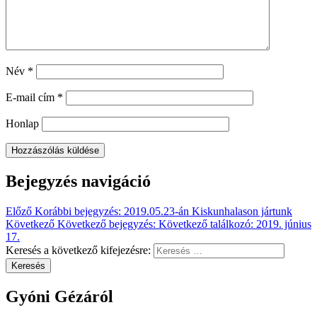
Név
*
E-mail cím
*
Honlap
Bejegyzés navigáció
Előző
Korábbi bejegyzés:
2019.05.23-án Kiskunhalason jártunk
Következő
Következő bejegyzés:
Következő találkozó: 2019. június
17.
Keresés a következő kifejezésre:
Keresés
Gyóni Gézáról