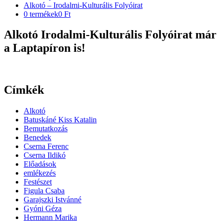
Alkotó – Irodalmi-Kulturális Folyóirat
0 termékek
0 Ft
Alkotó Irodalmi-Kulturális Folyóirat már
a Laptapíron is!
Címkék
Alkotó
Batuskáné Kiss Katalin
Bemutatkozás
Benedek
Cserna Ferenc
Cserna Ildikó
Előadások
emlékezés
Festészet
Figula Csaba
Garajszki Istvánné
Gyóni Géza
Hermann Marika