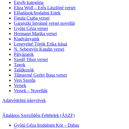
Egyéb kategória
Eliza Wolf – Erős Lászlóné versei
Előadások/Irodalmi Estek
Figula Csaba versei
Garajszki Istvánné versei novellái
Gyóni Géza versei
Hermann Marika versei
Kiadványaink
Lengyelné Török Erika írásai
N. Sebestyén Katalin versei
Pályázatok
Szedő Tibor versei
Tagok
Találkozók
Tilingerné Gerlei Ilona versei
Vers Szerda
Versek
Versek – Novellák
Adatvédelmi irányelvek
Általános Szerződési Feltételek (ÁSZF)
Gyóni Géza Irodalomi Kör – Dabas