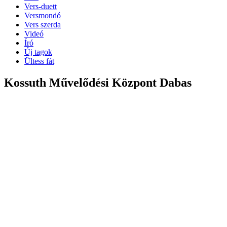
Vers-duett
Versmondó
Vers szerda
Videó
Író
Új tagok
Ültess fát
Kossuth Művelődési Központ Dabas