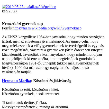
kép 2 / 27
Nemzetközi gyermeknap
Forrás:
https://hu.m.wikipedia.
org/wiki/Gyermeknap
Az ENSZ közgyűlése 1954-ben javasolta, hogy minden országban
tartsák meg az egyetemes gyermeknapot. Az ünnep célja, hogy
megemlékezzenek a világ gyermekeinek testvériségéről és egymás
közti megértésről, valamint a gyermekek jóléte érdekében kifejtett
küzdelemről. Javasolták a kormányoknak, hogy mindenhol olyan
napot jelöljenek ki erre a célra, amit megfelelőnek gondolnak.
Magyarországon 1931-től ünneplik (akkor még gyermekhétnek
hívták), 1950 óta már csak egy napig tart és május utolsó
vasárnapján tartják.
Hermann Marika
: Köszönet és jókívánság
Köszönöm az erőt, köszönöm a hitet,
Köszönöm gyerekek, a sok szeretetet.
Ti tanítottatok derűre, játékra,
Mosolyt csempésztetek, mindig az arcomra.