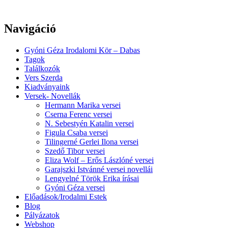
Navigáció
Gyóni Géza Irodalomi Kör – Dabas
Tagok
Találkozók
Vers Szerda
Kiadványaink
Versek- Novellák
Hermann Marika versei
Cserna Ferenc versei
N. Sebestyén Katalin versei
Figula Csaba versei
Tilingerné Gerlei Ilona versei
Szedő Tibor versei
Eliza Wolf – Erős Lászlóné versei
Garajszki Istvánné versei novellái
Lengyelné Török Erika írásai
Gyóni Géza versei
Előadások/Irodalmi Estek
Blog
Pályázatok
Webshop