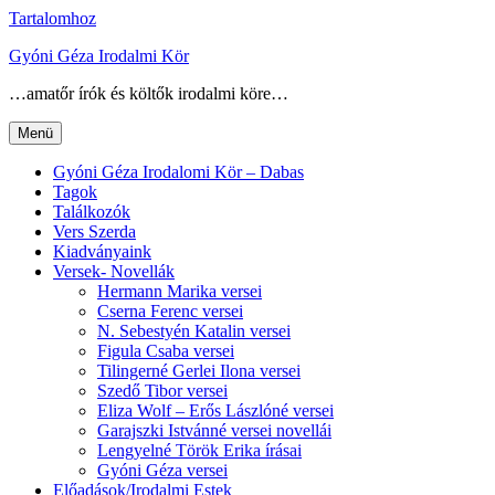
Tartalomhoz
Gyóni Géza Irodalmi Kör
…amatőr írók és költők irodalmi köre…
Menü
Gyóni Géza Irodalomi Kör – Dabas
Tagok
Találkozók
Vers Szerda
Kiadványaink
Versek- Novellák
Hermann Marika versei
Cserna Ferenc versei
N. Sebestyén Katalin versei
Figula Csaba versei
Tilingerné Gerlei Ilona versei
Szedő Tibor versei
Eliza Wolf – Erős Lászlóné versei
Garajszki Istvánné versei novellái
Lengyelné Török Erika írásai
Gyóni Géza versei
Előadások/Irodalmi Estek