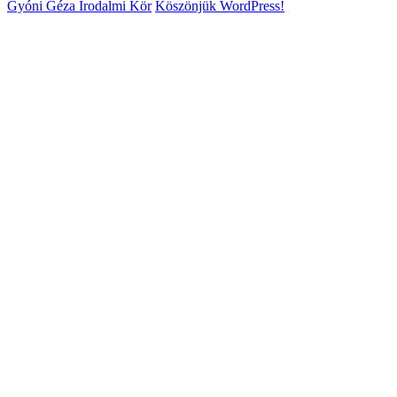
Gyóni Géza Irodalmi Kör
Köszönjük WordPress!