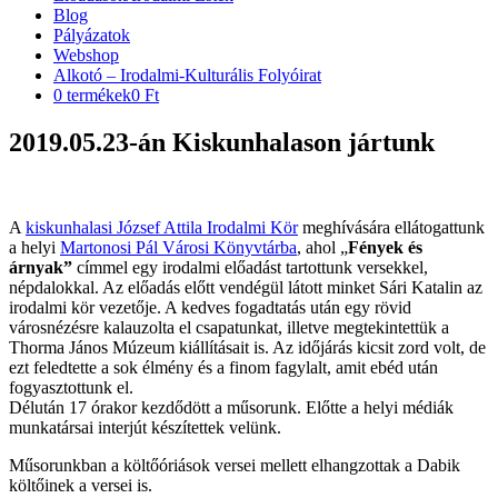
Blog
Pályázatok
Webshop
Alkotó – Irodalmi-Kulturális Folyóirat
0 termékek
0 Ft
2019.05.23-án Kiskunhalason jártunk
A
kiskunhalasi József Attila Irodalmi Kör
meghívására ellátogattunk
a helyi
Martonosi Pál Városi Könyvtárba
, ahol „
Fények és
árnyak”
címmel egy irodalmi előadást tartottunk versekkel,
népdalokkal. Az előadás előtt vendégül látott minket Sári Katalin az
irodalmi kör vezetője. A kedves fogadtatás után egy rövid
városnézésre kalauzolta el csapatunkat, illetve megtekintettük a
Thorma János Múzeum kiállításait is. Az időjárás kicsit zord volt, de
ezt feledtette a sok élmény és a finom fagylalt, amit ebéd után
fogyasztottunk el.
Délután 17 órakor kezdődött a műsorunk. Előtte a helyi médiák
munkatársai interjút készítettek velünk.
Műsorunkban a költőóriások versei mellett elhangzottak a Dabik
költőinek a versei is.