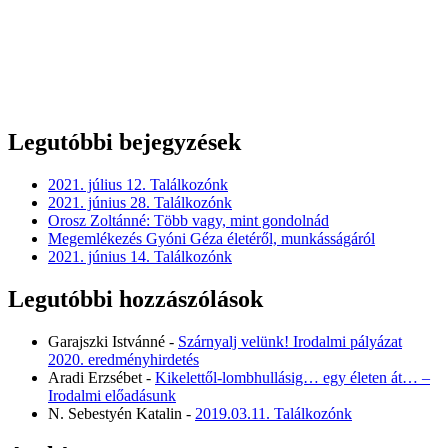
Legutóbbi bejegyzések
2021. július 12. Találkozónk
2021. június 28. Találkozónk
Orosz Zoltánné: Több vagy, mint gondolnád
Megemlékezés Gyóni Géza életéről, munkásságáról
2021. június 14. Találkozónk
Legutóbbi hozzászólások
Garajszki Istvánné
-
Szárnyalj velünk! Irodalmi pályázat
2020. eredményhirdetés
Aradi Erzsébet
-
Kikelettől-lombhullásig… egy életen át… –
Irodalmi előadásunk
N. Sebestyén Katalin
-
2019.03.11. Találkozónk