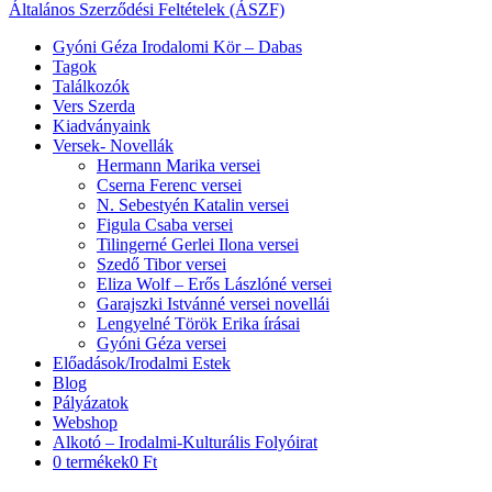
Általános Szerződési Feltételek (ÁSZF)
Gyóni Géza Irodalomi Kör – Dabas
Tagok
Találkozók
Vers Szerda
Kiadványaink
Versek- Novellák
Hermann Marika versei
Cserna Ferenc versei
N. Sebestyén Katalin versei
Figula Csaba versei
Tilingerné Gerlei Ilona versei
Szedő Tibor versei
Eliza Wolf – Erős Lászlóné versei
Garajszki Istvánné versei novellái
Lengyelné Török Erika írásai
Gyóni Géza versei
Előadások/Irodalmi Estek
Blog
Pályázatok
Webshop
Alkotó – Irodalmi-Kulturális Folyóirat
0 termékek
0 Ft