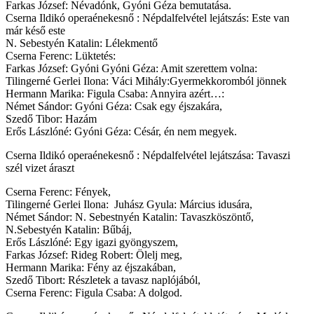
Farkas József: Névadónk, Gyóni Géza bemutatása.
Cserna Ildikó operaénekesnő : Népdalfelvétel lejátszás: Este van
már késő este
N. Sebestyén Katalin: Lélekmentő
Cserna Ferenc: Lüktetés:
Farkas József: Gyóni Gyóni Géza: Amit szerettem volna:
Tilingerné Gerlei Ilona: Váci Mihály:Gyermekkoromból jönnek
Hermann Marika: Figula Csaba: Annyira azért…:
Német Sándor: Gyóni Géza: Csak egy éjszakára,
Szedő Tibor: Hazám
Erős Lászlóné: Gyóni Géza: Césár, én nem megyek.
Cserna Ildikó operaénekesnő : Népdalfelvétel lejátszása: Tavaszi
szél vizet áraszt
Cserna Ferenc: Fények,
Tilingerné Gerlei Ilona: Juhász Gyula: Március idusára,
Német Sándor: N. Sebestnyén Katalin: Tavaszköszöntő,
N.Sebestyén Katalin: Bűbáj,
Erős Lászlóné: Egy igazi gyöngyszem,
Farkas József: Rideg Robert: Ölelj meg,
Hermann Marika: Fény az éjszakában,
Szedő Tibort: Részletek a tavasz naplójából,
Cserna Ferenc: Figula Csaba: A dolgod.