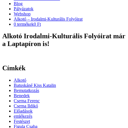
Blog
Pályázatok
Webshop
Alkotó – Irodalmi-Kulturális Folyóirat
0 termékek
0 Ft
Alkotó Irodalmi-Kulturális Folyóirat már
a Laptapíron is!
Címkék
Alkotó
Batuskáné Kiss Katalin
Bemutatkozás
Benedek
Cserna Ferenc
Cserna Ildikó
Előadások
emlékezés
Festészet
Figula Csaba