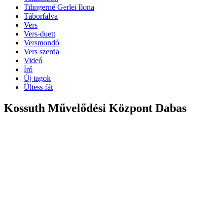
Tilingerné Gerlei Ilona
Táborfalva
Vers
Vers-duett
Versmondó
Vers szerda
Videó
Író
Új tagok
Ültess fát
Kossuth Művelődési Központ Dabas