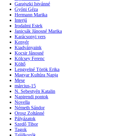
Garajszki Istvánné
Gyóni Géza
Hermann Marika
Interjú
Irodalmi Estek
Janicsák Jánosné Marika
Karácsonyi vers
Kenyér
Kiadványaink
Kocsir Jánosné
Kölcsey Ferenc
Költő
Lengyelné Török Erika
Magyar Kultúra Napja
Mese
március-15
N. Sebestyén Katalin
Napirendi pontok
Novella
Németh Sándor
Orosz Zoltánné
Pályázatok
Szedő Tibor
Tagok
Találkozók