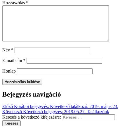
Hozzászólás
*
Név
*
E-mail cím
*
Honlap
Bejegyzés navigáció
Előző
Korábbi bejegyzés:
Következő találkozó: 2019. május 23.
Következő
Következő bejegyzés:
2019.05.27. Találkozónk
Keresés a következő kifejezésre:
Keresés