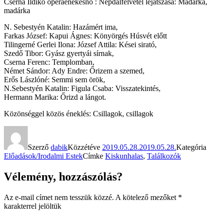
Cserna Ildikó operaénekesnő : Népdalfelvétel lejátszása: Madárka,
madárka
N. Sebestyén Katalin: Hazámért ima,
Farkas József: Kapui Ágnes: Könyörgés Húsvét előtt
Tilingerné Gerlei Ilona: József Attila: Kései sirató,
Szedő Tibor: Gyász gyertyái sírnak,
Cserna Ferenc: Templomban,
Német Sándor: Ady Endre: Őrizem a szemed,
Erős Lászlóné: Semmi sem örök,
N.Sebestyén Katalin: Figula Csaba: Visszatekintés,
Hermann Marika: Őrizd a lángot.
Közönséggel közös éneklés: Csillagok, csillagok
Szerző
dabik
Közzétéve
2019.05.28.
2019.05.28.
Kategória
Előadások/Irodalmi Estek
Címke
Kiskunhalas
,
Találkozók
Vélemény, hozzászólás?
Az e-mail címet nem tesszük közzé.
A kötelező mezőket
*
karakterrel jelöltük