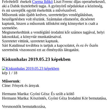
Felvételről énekelt
Cserna Ildikó
Liszt Ferenc díjas operaénekesnő,
aki a Dabik tiszteletbeli tagja. A gyönyörű népdalokat a közönség,
és mi szereplők együtt énekeltük a művésznővel.
Műsorunk után újabb kedves, szeretetteljes vendéglátásban,
beszélgetésben volt részünk. Számtalan elismerést, dicséretet
kaptunk, hiszen a műsorunk időnként még könnyeket is csalt a
szemekbe.
Megismerkedtünk a vendéglátó irodalmi kőr számos tagjával, helyi
lakosokkal, a könyvtár munkatársaival.
Szeretetet vittünk, szeretetet kaptunk.
Sári Katalinnal továbbra is tartjuk a kapcsolatot, és ez év őszén
szeretnénk viszonozni ezt az élménydús látogatást.
Kiskunhalas 2019.05.23 képekben
kép 1 / 18
Műsorunk
:
Címe: Fények és árnyak
Hermann Marika: Gyóni Géza: És szólt a költő
Hermann Marika: Köszöntés, Gyóni Géza Irodalmi Kör bemutatása,
Versmondók bemutatkozása,