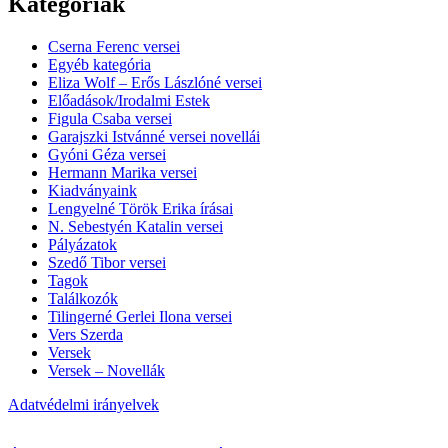
Kategóriák
Cserna Ferenc versei
Egyéb kategória
Eliza Wolf – Erős Lászlóné versei
Előadások/Irodalmi Estek
Figula Csaba versei
Garajszki Istvánné versei novellái
Gyóni Géza versei
Hermann Marika versei
Kiadványaink
Lengyelné Török Erika írásai
N. Sebestyén Katalin versei
Pályázatok
Szedő Tibor versei
Tagok
Találkozók
Tilingerné Gerlei Ilona versei
Vers Szerda
Versek
Versek – Novellák
Adatvédelmi irányelvek